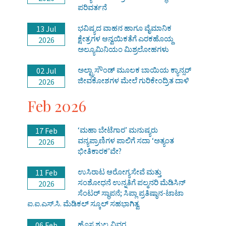
ಪರಿವರ್ತನೆ
ಭವಿಷ್ಯದ ವಾಹನ ಹಾಗೂ ವೈಮಾನಿಕ
13 Jul
ಕ್ಷೇತ್ರಗಳ ಆನ್ವಯಿಕತೆಗೆ ಎರಕಹೊಯ್ದ
2026
ಅಲ್ಯೂಮಿನಿಯಂ ಮಿಶ್ರಲೋಹಗಳು
ಅಲ್ಟ್ರಾಸೌಂಡ್ ಮೂಲಕ ಬಾಯಿಯ ಕ್ಯಾನ್ಸರ್
02 Jul
ಜೀವಕೋಶಗಳ ಮೇಲೆ ಗುರಿಕೇಂದ್ರಿತ ದಾಳಿ
2026
Feb 2026
‘ಮಹಾ ಬೇಟೆಗಾರ’ ಮನುಷ್ಯರು
17 Feb
ವನ್ಯಪ್ರಾಣಿಗಳ ಪಾಲಿಗೆ ಸದಾ ‘ಅತ್ಯಂತ
2026
ಭೀತಿಕಾರಕ’ವೇ?
ಉಸಿರಾಟ ಆರೋಗ್ಯಸೇವೆ ಮತ್ತು
11 Feb
ಸಂಶೋಧನೆ ಉನ್ನತಿಗೆ ಪಲ್ಮನರಿ ಮೆಡಿಸಿನ್
2026
ಸೆಂಟರ್ ಸ್ಥಾಪನೆ; ಸಿಪ್ಲಾ ಪ್ರತಿಷ್ಠಾನ-ಟಾಟಾ
ಐ.ಐ.ಎಸ್.ಸಿ. ಮೆಡಿಕಲ್ ಸ್ಕೂಲ್ ಸಹಭಾಗಿತ್ವ
ಹೊಸ ಶುಲ್ಕ ವಿವರ
06 Feb