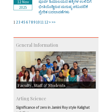
ಪೂರ್ವ ಹಿಮಾಲಯದ ಹಕ್ಕಿಗಳ ಉಳಿವಿಗೆ
12 Nov
ಭೀತಿಯೊಡ್ಡಿರುವ ಮನುಷ್ಯ ಚಟುವಟಿಕೆ
2025
ಪ್ರೇರಿತ ಬದಲಾವಣೆಗಳು
1
2
3
4
5
6
7
8
9
10
11
12
>
>>
General Information
Faculty, Staff & Students
Faculty
Arting Science
Students
Staff
Significance of zero in Jamini Roy style Kalighat