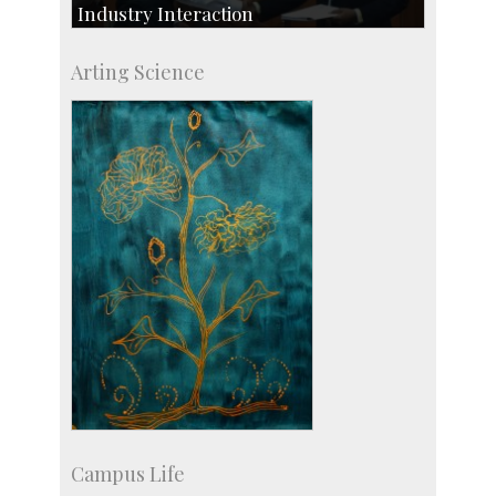
Industry Interaction
CSIC-Scientific & Industrial Consultancy
Arting Science
SID-Innovation & Development
IPTeL-Intellectual Property and Technology
Licensing
Campus Life