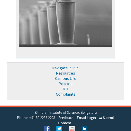
Navigate in IISc
Resources
Campus Life
Policies
RTI
Complaints
© Indian Institute of Science, Bengaluru
Phone: +91 80 2293 2228
Feedback
Email Login
Submit
Content