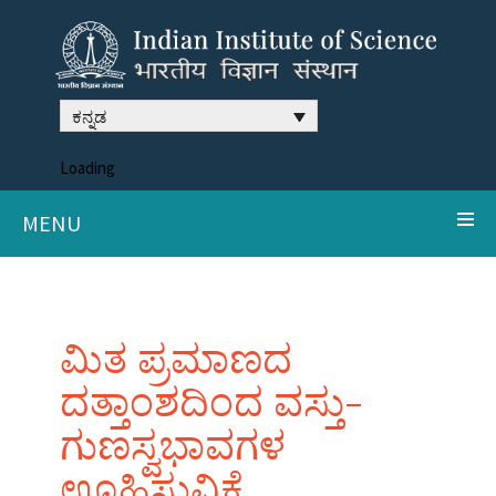
ಕನ್ನಡ
Loading
MENU
ಮಿತ ಪ್ರಮಾಣದ
ದತ್ತಾಂಶದಿಂದ ವಸ್ತು-
ಗುಣಸ್ವಭಾವಗಳ
ಊಹಿಸುವಿಕೆ