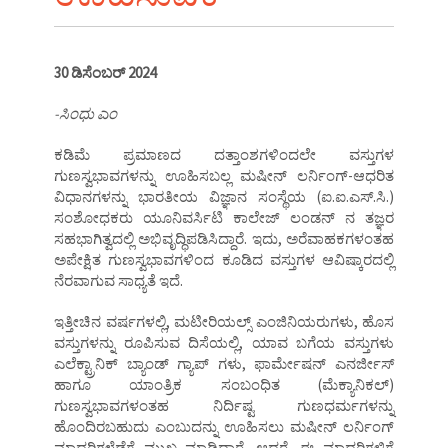
30 ಡಿಸೆಂಬರ್ 2024
-ಸಿಂಧು ಎಂ
ಕಡಿಮೆ ಪ್ರಮಾಣದ ದತ್ತಾಂಶಗಳಿಂದಲೇ ವಸ್ತುಗಳ
ಗುಣಸ್ವಭಾವಗಳನ್ನು ಊಹಿಸಬಲ್ಲ ಮಷೀನ್ ಲರ್ನಿಂಗ್-ಆಧರಿತ
ವಿಧಾನಗಳನ್ನು ಭಾರತೀಯ ವಿಜ್ಞಾನ ಸಂಸ್ಥೆಯ (ಐ.ಐ.ಎಸ್.ಸಿ.)
ಸಂಶೋಧಕರು ಯೂನಿವರ್ಸಿಟಿ ಕಾಲೇಜ್ ಲಂಡನ್ ನ ತಜ್ಞರ
ಸಹಭಾಗಿತ್ವದಲ್ಲಿ ಅಭಿವೃದ್ಧಿಪಡಿಸಿದ್ದಾರೆ. ಇದು, ಅರೆವಾಹಕಗಳಂತಹ
ಅಪೇಕ್ಷಿತ ಗುಣಸ್ವಭಾವಗಳಿಂದ ಕೂಡಿದ ವಸ್ತುಗಳ ಆವಿಷ್ಕಾರದಲ್ಲಿ
ನೆರವಾಗುವ ಸಾಧ್ಯತೆ ಇದೆ.
ಇತ್ತೀಚಿನ ವರ್ಷಗಳಲ್ಲಿ, ಮಟೀರಿಯಲ್ಸ್ ಎಂಜಿನಿಯರುಗಳು, ಹೊಸ
ವಸ್ತುಗಳನ್ನು ರೂಪಿಸುವ ದಿಸೆಯಲ್ಲಿ, ಯಾವ ಬಗೆಯ ವಸ್ತುಗಳು
ಎಲೆಕ್ಟ್ರಾನಿಕ್ ಬ್ಯಾಂಡ್ ಗ್ಯಾಪ್ ಗಳು, ಫಾರ್ಮೇಷನ್ ಎನರ್ಜೀಸ್
ಹಾಗೂ ಯಾಂತ್ರಿಕ ಸಂಬಂಧಿತ (ಮೆಕ್ಯಾನಿಕಲ್)
ಗುಣಸ್ವಭಾವಗಳಂತಹ ನಿರ್ದಿಷ್ಟ ಗುಣಧರ್ಮಗಳನ್ನು
ಹೊಂದಿರಬಹುದು ಎಂಬುದನ್ನು ಊಹಿಸಲು ಮಷೀನ್ ಲರ್ನಿಂಗ್
ಮಾದರಿಗಳೆಡೆಗೆ ಮುಖ ಮಾಡಿದ್ದಾರೆ. ಆದರೆ, ಈ ಮಾದರಿಗಳಿಗೆ