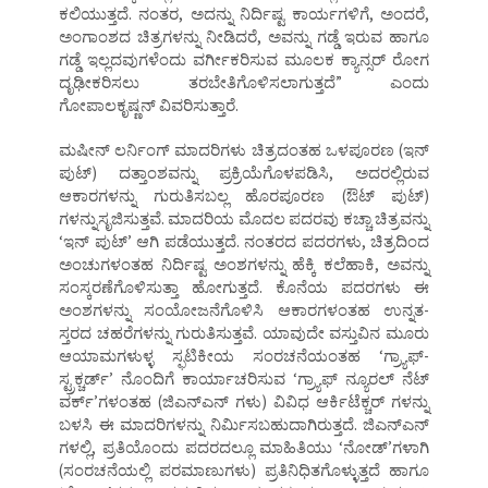
ಕಲಿಯುತ್ತದೆ. ನಂತರ, ಅದನ್ನು ನಿರ್ದಿಷ್ಟ ಕಾರ್ಯಗಳಿಗೆ, ಅಂದರೆ,
ಅಂಗಾಂಶದ ಚಿತ್ರಗಳನ್ನು ನೀಡಿದರೆ, ಅವನ್ನು ಗಡ್ಡೆ ಇರುವ ಹಾಗೂ
ಗಡ್ಡೆ ಇಲ್ಲದವುಗಳೆಂದು ವರ್ಗೀಕರಿಸುವ ಮೂಲಕ ಕ್ಯಾನ್ಸರ್ ರೋಗ
ದೃಢೀಕರಿಸಲು ತರಬೇತಿಗೊಳಿಸಲಾಗುತ್ತದೆ” ಎಂದು
ಗೋಪಾಲಕೃಷ್ಣನ್ ವಿವರಿಸುತ್ತಾರೆ.
ಮಷೀನ್ ಲರ್ನಿಂಗ್ ಮಾದರಿಗಳು ಚಿತ್ರದಂತಹ ಒಳಪೂರಣ (ಇನ್
ಪುಟ್) ದತ್ತಾಂಶವನ್ನು ಪ್ರಕ್ರಿಯೆಗೊಳಪಡಿಸಿ, ಅದರಲ್ಲಿರುವ
ಆಕಾರಗಳನ್ನು ಗುರುತಿಸಬಲ್ಲ ಹೊರಪೂರಣ (ಔಟ್ ಪುಟ್)
ಗಳನ್ನುಸೃಜಿಸುತ್ತವೆ. ಮಾದರಿಯ ಮೊದಲ ಪದರವು ಕಚ್ಚಾ ಚಿತ್ರವನ್ನು
‘ಇನ್ ಪುಟ್’ ಆಗಿ ಪಡೆಯುತ್ತದೆ. ನಂತರದ ಪದರಗಳು, ಚಿತ್ರದಿಂದ
ಅಂಚುಗಳಂತಹ ನಿರ್ದಿಷ್ಟ ಅಂಶಗಳನ್ನು ಹೆಕ್ಕಿ ಕಲೆಹಾಕಿ, ಅವನ್ನು
ಸಂಸ್ಕರಣೆಗೊಳಿಸುತ್ತಾ ಹೋಗುತ್ತದೆ. ಕೊನೆಯ ಪದರಗಳು ಈ
ಅಂಶಗಳನ್ನು ಸಂಯೋಜನೆಗೊಳಿಸಿ ಆಕಾರಗಳಂತಹ ಉನ್ನತ-
ಸ್ತರದ ಚಹರೆಗಳನ್ನು ಗುರುತಿಸುತ್ತವೆ. ಯಾವುದೇ ವಸ್ತುವಿನ ಮೂರು
ಆಯಾಮಗಳುಳ್ಳ ಸ್ಫಟಿಕೀಯ ಸಂರಚನೆಯಂತಹ ‘ಗ್ರ್ಯಾಫ್-
ಸ್ಟ್ರಕ್ಚರ್ಡ್’ ನೊಂದಿಗೆ ಕಾರ್ಯಾಚರಿಸುವ ‘ಗ್ರ್ಯಾಫ್ ನ್ಯೂರಲ್ ನೆಟ್
ವರ್ಕ್’ಗಳಂತಹ (ಜಿಎನ್ಎನ್ ಗಳು) ವಿವಿಧ ಆರ್ಕಿಟೆಕ್ಚರ್ ಗಳನ್ನು
ಬಳಸಿ ಈ ಮಾದರಿಗಳನ್ನು ನಿರ್ಮಿಸಬಹುದಾಗಿರುತ್ತದೆ. ಜಿಎನ್ಎನ್
ಗಳಲ್ಲಿ, ಪ್ರತಿಯೊಂದು ಪದರದಲ್ಲೂ ಮಾಹಿತಿಯು ‘ನೋಡ್’ಗಳಾಗಿ
(ಸಂರಚನೆಯಲ್ಲಿ ಪರಮಾಣುಗಳು) ಪ್ರತಿನಿಧಿತಗೊಳ್ಳುತ್ತದೆ ಹಾಗೂ