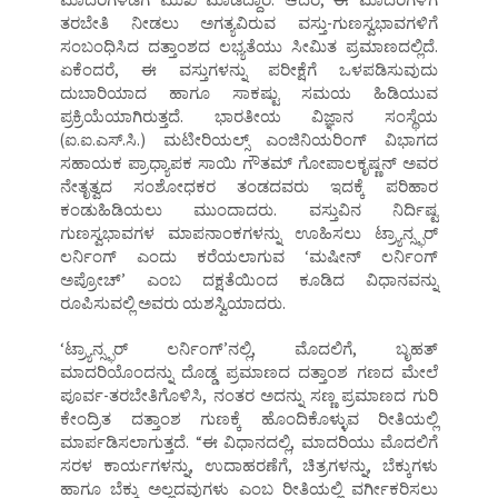
ತರಬೇತಿ ನೀಡಲು ಅಗತ್ಯವಿರುವ ವಸ್ತು-ಗುಣಸ್ವಭಾವಗಳಿಗೆ
ಸಂಬಂಧಿಸಿದ ದತ್ತಾಂಶದ ಲಭ್ಯತೆಯು ಸೀಮಿತ ಪ್ರಮಾಣದಲ್ಲಿದೆ.
ಏಕೆಂದರೆ, ಈ ವಸ್ತುಗಳನ್ನು ಪರೀಕ್ಷೆಗೆ ಒಳಪಡಿಸುವುದು
ದುಬಾರಿಯಾದ ಹಾಗೂ ಸಾಕಷ್ಟು ಸಮಯ ಹಿಡಿಯುವ
ಪ್ರಕ್ರಿಯೆಯಾಗಿರುತ್ತದೆ. ಭಾರತೀಯ ವಿಜ್ಞಾನ ಸಂಸ್ಥೆಯ
(ಐ.ಐ.ಎಸ್.ಸಿ.) ಮಟೀರಿಯಲ್ಸ್ ಎಂಜಿನಿಯರಿಂಗ್ ವಿಭಾಗದ
ಸಹಾಯಕ ಪ್ರಾಧ್ಯಾಪಕ ಸಾಯಿ ಗೌತಮ್ ಗೋಪಾಲಕೃಷ್ಣನ್ ಅವರ
ನೇತೃತ್ವದ ಸಂಶೋಧಕರ ತಂಡದವರು ಇದಕ್ಕೆ ಪರಿಹಾರ
ಕಂಡುಹಿಡಿಯಲು ಮುಂದಾದರು. ವಸ್ತುವಿನ ನಿರ್ದಿಷ್ಟ
ಗುಣಸ್ವಭಾವಗಳ ಮಾಪನಾಂಕಗಳನ್ನು ಊಹಿಸಲು ಟ್ರ್ಯಾನ್ಸ್ಫರ್
ಲರ್ನಿಂಗ್ ಎಂದು ಕರೆಯಲಾಗುವ ‘ಮಷೀನ್ ಲರ್ನಿಂಗ್
ಅಪ್ರೋಚ್’ ಎಂಬ ದಕ್ಷತೆಯಿಂದ ಕೂಡಿದ ವಿಧಾನವನ್ನು
ರೂಪಿಸುವಲ್ಲಿ ಅವರು ಯಶಸ್ವಿಯಾದರು.
‘ಟ್ರ್ಯಾನ್ಸ್ಫರ್ ಲರ್ನಿಂಗ್’ನಲ್ಲಿ, ಮೊದಲಿಗೆ, ಬೃಹತ್
ಮಾದರಿಯೊಂದನ್ನು ದೊಡ್ಡ ಪ್ರಮಾಣದ ದತ್ತಾಂಶ ಗಣದ ಮೇಲೆ
ಪೂರ್ವ-ತರಬೇತಿಗೊಳಿಸಿ, ನಂತರ ಅದನ್ನು ಸಣ್ಣ ಪ್ರಮಾಣದ ಗುರಿ
ಕೇಂದ್ರಿತ ದತ್ತಾಂಶ ಗುಣಕ್ಕೆ ಹೊಂದಿಕೊಳ್ಳುವ ರೀತಿಯಲ್ಲಿ
ಮಾರ್ಪಡಿಸಲಾಗುತ್ತದೆ. “ಈ ವಿಧಾನದಲ್ಲಿ, ಮಾದರಿಯು ಮೊದಲಿಗೆ
ಸರಳ ಕಾರ್ಯಗಳನ್ನು, ಉದಾಹರಣೆಗೆ, ಚಿತ್ರಗಳನ್ನು, ಬೆಕ್ಕುಗಳು
ಹಾಗೂ ಬೆಕ್ಕು ಅಲ್ಲದವುಗಳು ಎಂಬ ರೀತಿಯಲ್ಲಿ ವರ್ಗೀಕರಿಸಲು