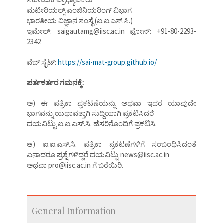
ಮಟೀರಿಯಲ್ಸ್ ಎಂಜಿನಿಯರಿಂಗ್ ವಿಭಾಗ
ಭಾರತೀಯ ವಿಜ್ಞಾನ ಸಂಸ್ಥೆ (ಐ.ಐ.ಎಸ್.ಸಿ.)
ಇಮೇಲ್: saigautamg@iisc.ac.in ಫೋನ್: +91-80-2293-
2342
ವೆಬ್ ಸೈಟ್:
https://sai-mat-group.github.io/
ಪರ್ತಕರ್ತರ ಗಮನಕ್ಕೆ:
ಅ) ಈ ಪತ್ರಿಕಾ ಪ್ರಕಟಣೆಯನ್ನು ಅಥವಾ ಇದರ ಯಾವುದೇ
ಭಾಗವನ್ನು ಯಥಾವತ್ತಾಗಿ ಸುದ್ದಿಯಾಗಿ ಪ್ರಕಟಿಸಿದರೆ
ದಯವಿಟ್ಟು ಐ.ಐ.ಎಸ್.ಸಿ. ಹೆಸರಿನೊಂದಿಗೆ ಪ್ರಕಟಿಸಿ.
ಆ) ಐ.ಐ.ಎಸ್.ಸಿ. ಪತ್ರಿಕಾ ಪ್ರಕಟಣೆಗಳಿಗೆ ಸಂಬಂಧಿಸಿದಂತೆ
ಏನಾದರೂ ಪ್ರಶ್ನೆಗಳಿದ್ದರೆ ದಯವಿಟ್ಟು news@iisc.ac.in
ಅಥವಾ pro@iisc.ac.in ಗೆ ಬರೆಯಿರಿ.
General Information