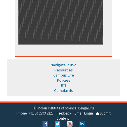
Navigate in IISc
Resources
Campus Life
Policies
RTI
Complaints
© Indian Institute of Science, Bengaluru
Phone: +91 80 2293 2228
Feedback
Email Login
Submit
Content