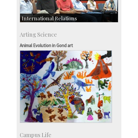
International Relations
Collaborative Research
Arting Science
Exchange Programmes
Animal Evolution in Gond art
Campus Life