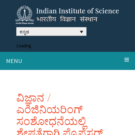
ಕನ್ನಡ
Loading
MENU
ವಿಜ್ಞಾನ /
ಎಂಜಿನಿಯರಿಂಗ್
ಸಂಶೋಧನೆಯಲ್ಲಿ
ಶ್ರೇಷ್ಠತೆಗಾಗಿ ಪ್ರೊಫೆಸರ್