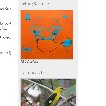
Arting Science
Centre for Continuing Education
 ಈಗಾಗಲೇ
KVPY
Social Events
ಸುಧಾರಣೆ
ಗಿದೆ.
ದೆ ಎಂದು
್ ನಲ್ಲಿ
FBG Devices
Campus Life