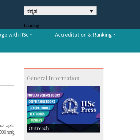
ಕನ್ನಡ
Loading
ge with IISc
Accreditation & Ranking
General Information
ಿರುವ ಇತರ
Outreach
00 ಇತ್ತು
IIScPress