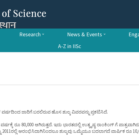
Research
News & Events
Enga
A-Z in IISc
ಕ ವರ್ಷದಿಂದ ಜಾರಿಗೆ ಬರಲಿರುವ ಹೊಸ ಶುಲ್ಕ ವಿವರವನ್ನು ಪ್ರಕಟಿಸಿದೆ.
ಕ್ಕೆ ರೂ 80,000 ಆಗಿರುತ್ತದೆ. ಇದು ಭಾರತದಲ್ಲಿ ಉತ್ಕೃಷ್ಠ ರಾಂಕಿಂಗ್ ಗೆ ಪಾತ್ರವಾಗ
ನ್ನು 2011ರಲ್ಲಿ ಆರಂಭಿಸಿದಾಗಿನಿಂದಲೂ ಶುಲ್ಕವು ಒಮ್ಮೆಯೂ ಬದಲಾಗದೆ ವಾರ್ಷಿಕ ರೂ 10,0