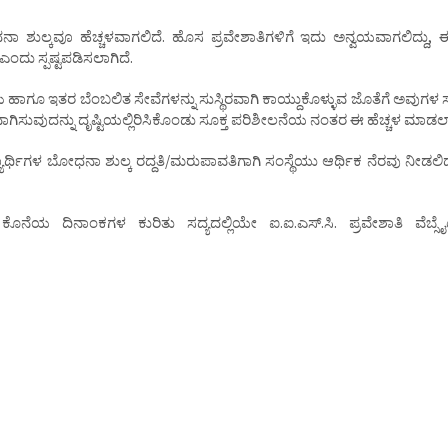
ಾ ಶುಲ್ಕವೂ ಹೆಚ್ಚಳವಾಗಲಿದೆ. ಹೊಸ ಪ್ರವೇಶಾತಿಗಳಿಗೆ ಇದು ಅನ್ವಯವಾಗಲಿದ್ದು,
ಎಂದು ಸ್ಪಷ್ಟಪಡಿಸಲಾಗಿದೆ.
 ಹಾಗೂ ಇತರ ಬೆಂಬಲಿತ ಸೇವೆಗಳನ್ನು ಸುಸ್ಥಿರವಾಗಿ ಕಾಯ್ದುಕೊಳ್ಳುವ ಜೊತೆಗೆ ಅವುಗಳ 
್ಯವಾಗಿಸುವುದನ್ನು ದೃಷ್ಟಿಯಲ್ಲಿರಿಸಿಕೊಂಡು ಸೂಕ್ತ ಪರಿಶೀಲನೆಯ ನಂತರ ಈ ಹೆಚ್ಚಳ ಮಾಡಲಾ
ರ್ಥಿಗಳ ಬೋಧನಾ ಶುಲ್ಕ ರದ್ದತಿ/ಮರುಪಾವತಿಗಾಗಿ ಸಂಸ್ಥೆಯು ಆರ್ಥಿಕ ನೆರವು ನೀಡಲಿ
ೊನೆಯ ದಿನಾಂಕಗಳ ಕುರಿತು ಸದ್ಯದಲ್ಲಿಯೇ ಐ.ಐ.ಎಸ್.ಸಿ. ಪ್ರವೇಶಾತಿ ವೆಬ್ಸೈಟ