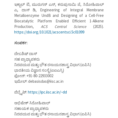
ಇಕ್ಬಾಲ್ ಟಿ, ಮುರುಗನ್ ಎಸ್, ಕರುಪುಸಾಮಿ ಜೆ, ಸಿರೋಹಿವಾಲ್
ಎ, ದಾಸ್ ಡಿ, Engineering of Integral Membrane
Metalloenzyme UndB and Designing of a Cell-Free
Biocatalytic Platform Enabled Efficient 1-Alkene
Production,
ACS Central Science
(2025).
https://doi.org/10.1021/acscentsci.5c01099
ಸಂಪರ್ಕ:
ದೇಬಶಿಷ್ ದಾಸ್
ಸಹ ಪ್ರಾಧ್ಯಾಪಕರು
ನಿರವಯವ ಮತ್ತು ಭೌತ ರಸಾಯನಶಾಸ್ತ್ರ ವಿಭಾಗ (ಐಪಿಸಿ)
ಭಾರತೀಯ ವಿಜ್ಞಾನ ಸಂಸ್ಥೆ (ಐಐಎಸ್ಸಿ)
ಫೋನ್: +91-80-22933002
ಇಮೇಲ್: debasisdas@iisc.ac.in
ವೆಬ್ಸೈಟ್:
https://ipc.iisc.ac.in/~dd
ಅಭಿಷೇಕ್ ಸಿರೋಹಿವಾಲ್
ಸಹಾಯಕ ಪ್ರಾಧ್ಯಾಪಕರು
ನಿರವಯವ ಮತ್ತು ಭೌತ ರಸಾಯನಶಾಸ್ತ್ರ ವಿಭಾಗ (ಐಪಿಸಿ)