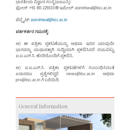
ಭಾರತೀಯ ವಿಜ್ಞಾನ ಸಂಸ್ಥೆ (ಐಐಎಸ್ಸಿ)
ಫೋನ್: +91-80-22933349 ಇಮೇಲ್: asirohiwal@iisc.ac.in
ವೆಬ್ಸೈಟ್:
asirohiwal@iisc.ac.in
ಪರ್ತಕರ್ತರ ಗಮನಕ್ಕೆ:
ಅ) ಈ ಪತ್ರಿಕಾ ಪ್ರಕಟಣೆಯನ್ನು ಅಥವಾ ಇದರ ಯಾವುದೇ
ಭಾಗವನ್ನು ಯಥಾವತ್ತಾಗಿ ಸುದ್ದಿಯಾಗಿ ಪ್ರಕಟಿಸಿದರೆ ದಯವಿಟ್ಟು
ಐ.ಐ.ಎಸ್.ಸಿ. ಹೆಸರಿನೊಂದಿಗೆ ಪ್ರಕಟಿಸಿ.
ಆ) ಐ.ಐ.ಎಸ್.ಸಿ. ಪತ್ರಿಕಾ ಪ್ರಕಟಣೆಗಳಿಗೆ ಸಂಬಂಧಿಸಿದಂತೆ
ಏನಾದರೂ ಪ್ರಶ್ನೆಗಳಿದ್ದರೆ news@iisc.ac.in ಅಥವಾ
pro@iisc.ac.in ಗೆ ಬರೆಯಿರಿ.
General Information