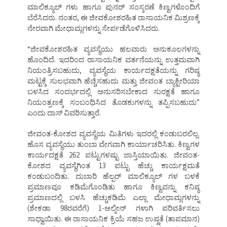
ಮಾಲಿಕ್ಯೂಲ್ ಗಳು ಹಾಗೂ ಪುನರ್ ಸಂಸ್ಕರಣೆ ಕಿಣ್ವಗಳೊಂದಿಗೆ
ಬೆರೆಸಿದರು. ನಂತರ, ಈ ಜೀವಕೋಶರಹಿತ ರಾಸಾಯನಿಕ ಮಿಶ್ರಣಕ್ಕೆ
ನೇರವಾಗಿ ಮೇಧಾಮ್ಲಗಳನ್ನು ಸೇರ್ಪಡೆಗೊಳಿಸಿದರು.
“ಜೀವಕೋಶರಹಿತ ವ್ಯವಸ್ಥೆಯು ಹಲವಾರು ಅನುಕೂಲಗಳನ್ನು
ಹೊಂದಿದೆ. ಇದರಿಂದ ರಾಸಾಯನಿಕ ವರ್ತನೆಯನ್ನು ಉತ್ತಮವಾಗಿ
ನಿಯಂತ್ರಿಸಬಹುದು, ವ್ಯವಸ್ಥೆಯ ಕಾರ್ಯದಕ್ಷತೆಯನ್ನು ಗರಿಷ್ಠ
ಮಟ್ಟಕ್ಕೆ ಸುಲಭವಾಗಿ ಹೆಚ್ಚಿಸಹುದು ಮತ್ತು ಜೀವಂತ ಬ್ಯಾಕ್ಟೀರಿಯಾ
ಬಳಸಿದ ಸಂದರ್ಭದಲ್ಲಿ ಅನುಸರಿಸಬೇಕಾದ ಸುರಕ್ಷತೆ ಹಾಗೂ
ನಿಯಂತ್ರಣಕ್ಕೆ ಸಂಬಂಧಿಸಿದ ತೊಡಕುಗಳನ್ನು ತಪ್ಪಿಸಬಹುದು”
ಎಂದು ದಾಸ್ ವಿವರಿಸುತ್ತಾರೆ.
ಜೀವಂತ-ಕೋಶದ ವ್ಯವಸ್ಥೆಯ ಮಿತಿಗಳು ಇದರಲ್ಲಿ ಕಂಡುಬರಲಿಲ್ಲ.
ಹೊಸ ವ್ಯವಸ್ಥೆಯು ತುಂಬಾ ವೇಗವಾಗಿ ಕಾರ್ಯಾಚರಿಸಿತು. ಕಿಣ್ವಗಳ
ಕಾರ್ಯದಕ್ಷತೆ 262 ಪಟ್ಟುಗಳಷ್ಟು ಜಾಸ್ತಿಯಾಯಿತು. ಜೀವಂತ-
ಕೋಶದ ವ್ಯವಸ್ಥೆಗಿಂತ 13 ಪಟ್ಟು ಹೆಚ್ಚು ಕಾರ್ಯಕ್ಷಮತೆ
ಕಂಡುಬಂದಿತು. ದುಬಾರಿ ಹೆಲ್ಪರ್ ಮಾಲಿಕ್ಯೂಲ್ ಗಳ ಬಳಕೆ
ಪ್ರಮಾಣವೂ ಕಡಿಮೆಗೊಂಡಿತು ಹಾಗೂ ಕಿಣ್ವವನ್ನು ಕನಿಷ್ಠ
ಪ್ರಮಾಣದಲ್ಲಿ ಬಳಸಿ ಹೆಚ್ಚುಕಡಿಮೆ ಎಲ್ಲಾ ಮೇಧಾಮ್ಲಗಳನ್ನು
(ಶೇಕಡಾ 98ರವರೆಗೆ) 1-ಆಲ್ಕೀನ್ ಗಳಾಗಿ ಪರಿವರ್ತಿಸಲು
ಸಾಧ್ವಾಯಿತು. ಈ ರಾಸಾಯನಿಕ ಕ್ರಿಯೆ ಸಹಜ ಉಷ್ಣತೆ (ತಾಪಮಾನ)