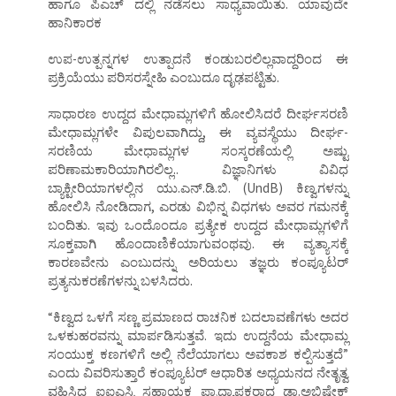
ಹಾಗೂ ಪಿಎಚ್ ದಲ್ಲಿ ನಡೆಸಲು ಸಾಧ್ಯವಾಯಿತು. ಯಾವುದೇ
ಹಾನಿಕಾರಕ
ಉಪ-ಉತ್ಪನ್ನಗಳ ಉತ್ಪಾದನೆ ಕಂಡುಬರಲಿಲ್ಲವಾದ್ದರಿಂದ ಈ
ಪ್ರಕ್ರಿಯೆಯು ಪರಿಸರಸ್ನೇಹಿ ಎಂಬುದೂ ದೃಢಪಟ್ಟಿತು.
ಸಾಧಾರಣ ಉದ್ದದ ಮೇಧಾಮ್ಲಗಳಿಗೆ ಹೋಲಿಸಿದರೆ ದೀರ್ಘಸರಣಿ
ಮೇಧಾಮ್ಲಗಳೇ ವಿಪುಲವಾಗಿದ್ದು, ಈ ವ್ಯವಸ್ಥೆಯು ದೀರ್ಘ-
ಸರಣಿಯ ಮೇಧಾಮ್ಲಗಳ ಸಂಸ್ಕರಣೆಯಲ್ಲಿ ಅಷ್ಟು
ಪರಿಣಾಮಕಾರಿಯಾಗಿರಲಿಲ್ಲ.. ವಿಜ್ಞಾನಿಗಳು ವಿವಿಧ
ಬ್ಯಾಕ್ಟೀರಿಯಾಗಳಲ್ಲಿನ ಯು.ಎನ್.ಡಿ.ಬಿ. (UndB) ಕಿಣ್ವಗಳನ್ನು
ಹೋಲಿಸಿ ನೋಡಿದಾಗ, ಎರಡು ವಿಭಿನ್ನ ವಿಧಗಳು ಅವರ ಗಮನಕ್ಕೆ
ಬಂದಿತು. ಇವು ಒಂದೊಂದೂ ಪ್ರತ್ಯೇಕ ಉದ್ದದ ಮೇಧಾಮ್ಲಗಳಿಗೆ
ಸೂಕ್ತವಾಗಿ ಹೊಂದಾಣಿಕೆಯಾಗುವಂಥವು. ಈ ವ್ಯತ್ಯಾಸಕ್ಕೆ
ಕಾರಣವೇನು ಎಂಬುದನ್ನು ಅರಿಯಲು ತಜ್ಞರು ಕಂಪ್ಯೂಟರ್
ಪ್ರತ್ಯನುಕರಣೆಗಳನ್ನು ಬಳಸಿದರು.
“ಕಿಣ್ವದ ಒಳಗೆ ಸಣ್ಣ ಪ್ರಮಾಣದ ರಾಚನಿಕ ಬದಲಾವಣೆಗಳು ಅದರ
ಒಳಕುಹರವನ್ನು ಮಾರ್ಪಡಿಸುತ್ತವೆ. ಇದು ಉದ್ದನೆಯ ಮೇಧಾಮ್ಲ
ಸಂಯುಕ್ತ ಕಣಗಳಿಗೆ ಅಲ್ಲಿ ನೆಲೆಯಾಗಲು ಅವಕಾಶ ಕಲ್ಪಿಸುತ್ತದೆ”
ಎಂದು ವಿವರಿಸುತ್ತಾರೆ ಕಂಪ್ಯೂಟರ್ ಆಧಾರಿತ ಅಧ್ಯಯನದ ನೇತೃತ್ವ
ವಹಿಸಿದ್ದ ಐಐಎಸ್ಸಿ ಸಹಾಯಕ ಪ್ರಾಧ್ಯಾಪಕರಾದ ಡಾ.ಅಭಿಷೇಕ್