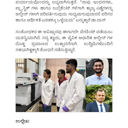
ಪರ್ಯಾಯವೊಂದನ್ನು ಲಭ್ಯವಾಗಿಸುತ್ತದೆ. “ನಾವು ಇಂಧನಗಳು,
ಪ್ಲ್ಯಾಸ್ಟಿಕ್ ಗಳು ಹಾಗೂ ಲುಬ್ರಿಕೆಂಟ್ ಗಳಿಗಾಗಿ ತ್ಯಾಜ್ಯ ಎಣ್ಣೆಗಳನ್ನು
ಆಲ್ಕೀನ್ ಗಳಾಗಿ ಪರಿವರ್ತಿಸುವುದು ಸಾಧ್ಯವಾಗುವುದಾದರೆ ಪರಿಸರ
ಹಾಗೂ ಆರ್ಥಿಕತೆ ಎರಡಕ್ಕೂ ಒಳ್ಳೆಯದು” ಎನ್ನುತ್ತಾರೆ ಡಾ.ದಾಸ್.
ಸಂಶೋಧಕರ ಈ ಆವಿಷ್ಕಾರವು ಈಗಾಗಲೇ ಪೇಟೆಂಟ್ ಪಡೆಯಲು
ಯಶಸ್ವಿಯಾಗಿದೆ. ಸದ್ಯ ತಜ್ಞರು, ಈ ಜೈವಿಕ ಆಧಾರಿತ ಆಲ್ಕೀನ್ ಗಳ
ದೊಡ್ಡ ಪ್ರಮಾಣದ ಉತ್ಪಾದನೆಗಾಗಿ ಉದ್ದಿಮೆಗಳೊಂದಿಗೆ
ಸಹಭಾಗಿತ್ವಕ್ಕಾಗಿ ಶೋಧನೆ ನಡೆಸುತ್ತಿದ್ದಾರೆ.
ಉಲ್ಲೇಖ: