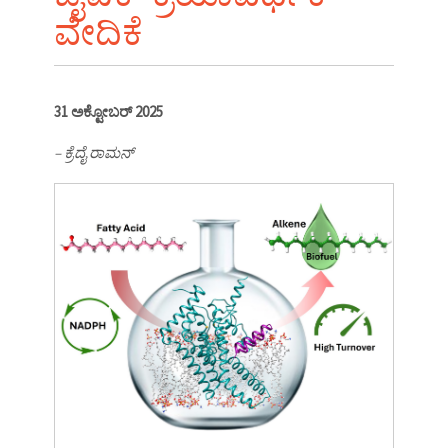
ವೇದಿಕೆ
31 ಅಕ್ಟೋಬರ್ 2025
– ಕ್ರೆದೈ ರಾಮನ್