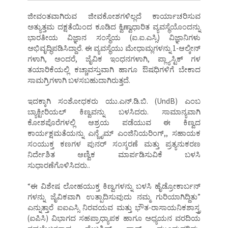
ಜೀವಂತವಾಗಿರುವ ಜೀವಕೋಶಗಳಿಲ್ಲದೆ ಕಾರ್ಯಾಚರಿಸುವ
ಅತ್ಯುತ್ತಮ ದಕ್ಷತೆಯಿಂದ ಕೂಡಿದ ಕ್ವಿಣ್ವಾಧಾರಿತ ವ್ಯವಸ್ಥೆಯೊಂದನ್ನು
ಭಾರತೀಯ ವಿಜ್ಞಾನ ಸಂಸ್ಥೆಯ (ಐ.ಐ.ಎಸ್ಸಿ) ವಿಜ್ಞಾನಿಗಳು
ಅಭಿವೃದ್ಧಿಪಡಿಸಿದ್ದಾರೆ. ಈ ವ್ಯವಸ್ಥೆಯು ಮೇಧಾಮ್ಲಗಳನ್ನು 1-ಆಲ್ಕೀನ್
ಗಳಾಗಿ, ಅಂದರೆ, ಜೈವಿಕ ಇಂಧನಗಳಾಗಿ, ಪ್ಲ್ಯಾಸ್ಟಿಕ್ ಗಳ
ತಯಾರಿಕೆಯಲ್ಲಿ ಕಚ್ಚಾವಸ್ತುವಾಗಿ ಹಾಗೂ ಔಷಧಿಗಳಿಗೆ ಬೇಕಾದ
ಸಾಮಗ್ರಿಗಳಾಗಿ ಬಳಸಬಹುದಾಗಿರುತ್ತದೆ.
ಇದಕ್ಕಾಗಿ ಸಂಶೋಧಕರು ಯು.ಎನ್.ಡಿ.ಬಿ. (UndB) ಎಂಬ
ಬ್ಯಾಕ್ಟೀರಿಯಲ್ ಕಿಣ್ವವನ್ನು ಬಳಸಿದರು. ಸಾಮಾನ್ಯವಾಗಿ
ಕೋಶಪೊರೆಗಳಲ್ಲಿ ಆಶ್ರಯ ಪಡೆಯುವ ಈ ಕಿಣ್ವದ
ಕಾರ್ಯಕ್ಷಮತೆಯನ್ನು ಎನ್ಜೈಮ್ ಎಂಜಿನಿಯರಿಂಗ್,, ಸಹಾಯಕ
ಸಂಯುಕ್ತ ಕಣಗಳ ಪುನರ್ ಸಂಸ್ಕರಣೆ ಮತ್ತು ಪ್ರತ್ಯನುಕರಣ
ನಿರ್ದೇಶಿತ ಆಣ್ವಿಕ ಮಾರ್ಪಡಿಸುವಿಕೆ ಬಳಸಿ
ಸುಧಾರಣೆಗೊಳಿಸಿದರು..
“ಈ ವಿಶೇಷ ಲೋಹಯುಕ್ತ ಕಿಣ್ವಗಳನ್ನು ಬಳಸಿ ಹೈಡ್ರೋಕಾರ್ಬನ್
ಗಳನ್ನು ಜೈವಿಕವಾಗಿ ಉತ್ಪಾದಿಸುವುದು ನಮ್ಮ ಗುರಿಯಾಗಿದ್ದಿತು”
ಎನ್ನುತ್ತಾರೆ ಐಐಎಸ್ಸಿ ನಿರವಯವ ಮತ್ತು ಭೌತ-ರಾಸಾಯನಿಕಶಾಸ್ತ್ರ
(ಐಪಿಸಿ) ವಿಭಾಗದ ಸಹಪ್ರಾಧ್ಯಾಪಕ ಹಾಗೂ ಅಧ್ಯಯನ ವರದಿಯ