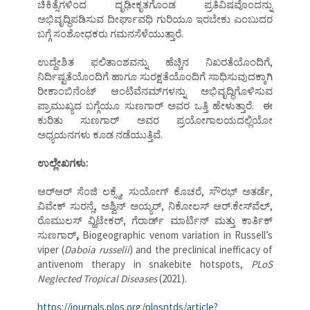
ಚಿಕಿತ್ಸೆಗಳಿಂದ ದೃಢೀಕೃತಗೊಂಡ ಪ್ರತಿವಿಷವೊಂದನ್ನು
ಅಭಿವೃದ್ಧಿಪಡಿಸುವ ದೀರ್ಘಾವಧಿ ಗುರಿಯೂ ಇರಬೇಕು ಎಂಬುದರ
ಬಗ್ಗೆ ಸಂಶೋಧಕರು ಗಮನಸೆಳೆಯುತ್ತಾರೆ.
ಉದ್ದೇಶಿತ ಫಲಿತಾಂಶವನ್ನು ಹೆಚ್ಚಿನ ನಿಖರತೆಯೊಂದಿಗೆ,
ನಿರ್ದಿಷ್ಟತೆಯೊಂದಿಗೆ ಹಾಗೂ ಸುರಕ್ಷತೆಯೊಂದಿಗೆ ಸಾಧಿಸುವುದಕ್ಕಾಗಿ
ರೀಕಾಂಬಿನೆಂಟ್‌ ಆಂಟಿವೆನಮ್‌ಗಳನ್ನು ಅಭಿವೃದ್ಧಿಗೊಳಿಸುವ
ಪ್ರಾಮುಖ್ಯದ ಬಗ್ಗೆಯೂ ಸುಣಗಾರ್‌ ಅವರ ಒತ್ತಿ ಹೇಳುತ್ತಾರೆ. ಈ
ಕುರಿತು ಸುಣಗಾರ್‌ ಅವರ ಪ್ರಯೋಗಾಲಯದಲ್ಲಿಯೋ
ಅಧ್ಯಯನಗಳು ಕೂಡ ನಡೆಯುತ್ತಿವೆ.
ಉಲ್ಲೇಖಗಳು:
ಆರ್‌ಆರ್‌ ಸೆಂಜಿ ಲಕ್ಸ್ಮೆ, ಸುಯೋಗ್‌ ಕೊಚರೆ, ಸೌರಭ್‌ ಅತರ್ಡೆ,
ವಿವೇಕ್‌ ಸುರನ್ಸೆ, ಅಶ್ವಿನ್‌ ಅಯ್ಯರ್‌, ನಿಕೋಲಸ್‌ ಆರ್‌.ಕೇಸ್‌ವೆಲ್‌,
ರೊಮುಲಸ್‌ ವ್ಹಿಟೇಕರ್‌, ಗೆರಾರ್ಡ್‌ ಮಾರ್ಟಿನ್‌ ಮತ್ತು ಕಾರ್ತಿಕ್‌
ಸುಣಗಾರ್‌
,
Biogeographic venom variation in Russell’s
viper (
Daboia russelii
) and the preclinical inefficacy of
antivenom therapy in snakebite hotspots,
PLoS
Neglected Tropical Diseases
(2021).
https://journals.plos.org/plosntds/article?