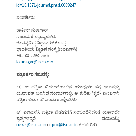
id=10.1371/journal.pntd.0009247
ಸಂಪರ್ಕಿಸಿ:
ಕಾರ್ತಿಕ್‌ ಸುಣಗಾರ್‌
ಸಹಾಯಕ ಪ್ರಾಧ್ಯಾಪಕರು
ಜೀವವೈವಿಧ್ಯ ವಿಜ್ಞಾನಗಳ ಕೇಂದ್ರ
ಭಾರತೀಯ ವಿಜ್ಞಾನ ಸಂಸ್ಥೆ (ಐಐಎಸ್‌ಸಿ)
+91-80-2293-2635
ksunagar@iisc.ac.in
ಪತ್ರಕರ್ತರ ಗಮನಕ್ಕೆ:
ಅ) ಈ ಪತ್ರಿಕಾ ಬಿಡುಗಡೆಯಲ್ಲಿನ ಯಾವುದೇ ಪಠ್ಯ ಭಾಗವನ್ನು
ಯಥಾವತ್‌ ಬಳಸಿದ ಸಂದರ್ಭದಲ್ಲಿ, ಆ ಕುರಿತು ʼಕೃಪೆ- ಐಐಎಸ್‌ಸಿ
ಪತ್ರಿಕಾ ಬಿಡುಗಡೆʼ ಎಂದು ಉಲ್ಲೇಖಿಸಿರಿ.
ಆ) ಐಐಎಸ್‌ಸಿ ಪತ್ರಿಕಾ ಬಿಡುಗಡೆಗೆ ಸಂಬಂಧಿಸಿದಂತೆ ಯಾವುದೇ
ಪ್ರಶ್ನೆಗಳಿದ್ದರೆ, ದಯವಿಟ್ಟು
news@iisc.ac.in
or
pro@iisc.ac.in
ಗೆ ಬರೆಯಿರಿ.