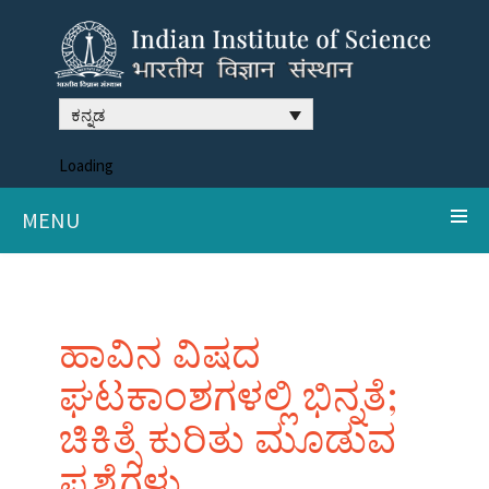
ಕನ್ನಡ
Loading
MENU
ಹಾವಿನ ವಿಷದ
ಘಟಕಾಂಶಗಳಲ್ಲಿ ಭಿನ್ನತೆ;
ಚಿಕಿತ್ಸೆ ಕುರಿತು ಮೂಡುವ
ಪ್ರಶ್ನೆಗಳು