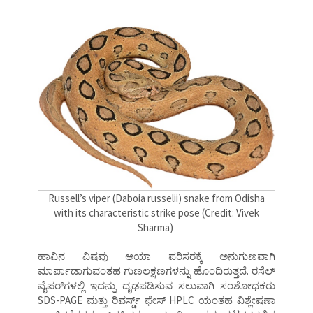
Russell’s viper (
Daboia russelii) snake from Odisha
with its characteristic strike pose (Credit: Vivek
Sharma)
ಹಾವಿನ ವಿಷವು ಆಯಾ ಪರಿಸರಕ್ಕೆ ಅನುಗುಣವಾಗಿ
ಮಾರ್ಪಾಡಾಗುವಂತಹ ಗುಣಲಕ್ಷಣಗಳನ್ನು ಹೊಂದಿರುತ್ತದೆ. ರಸೆಲ್‌
ವೈಪರ್‌ಗಳಲ್ಲಿ ಇದನ್ನು ದೃಢಪಡಿಸುವ ಸಲುವಾಗಿ ಸಂಶೋಧಕರು
SDS-PAGE ಮತ್ತು ರಿವರ್ಸ್ಡ್‌ ಫೇಸ್‌ HPLC ಯಂತಹ ವಿಶ್ಲೇಷಣಾ