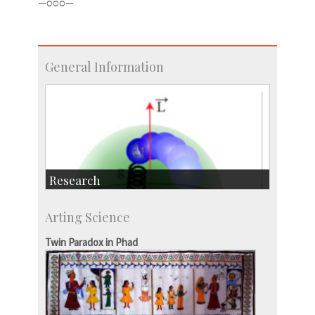
—೦೦೦—
General Information
Research
Research Highlights
Arting Science
Accolades
IISc in the News
Twin Paradox in Phad
more…