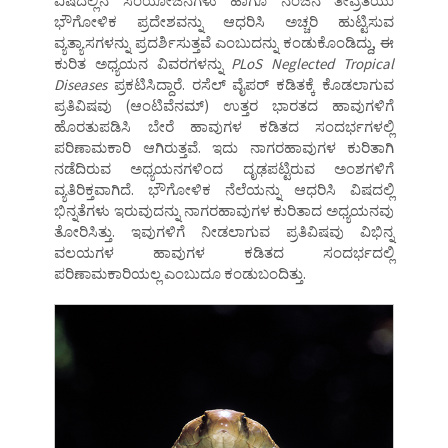
ವಿಷದಲ್ಲಿನ ಸಂಯೋಜನೆಗಳು ಹಾಗೂ ನಂಜಿನ ತೀವ್ರತೆಯು
ಭೌಗೋಳಿಕ ಪ್ರದೇಶವನ್ನು ಆಧರಿಸಿ ಅಚ್ಚರಿ ಹುಟ್ಟಿಸುವ
ವ್ಯತ್ಯಾಸಗಳನ್ನು ಪ್ರದರ್ಶಿಸುತ್ತವೆ ಎಂಬುದನ್ನು ಕಂಡುಕೊಂಡಿದ್ದು, ಈ
ಕುರಿತ ಅಧ್ಯಯನ ವಿವರಗಳನ್ನು
PLoS Neglected Tropical
Diseases
ಪ್ರಕಟಿಸಿದ್ದಾರೆ. ರಸೆಲ್‌ ವೈಪರ್‌ ಕಡಿತಕ್ಕೆ ಕೊಡಲಾಗುವ
ಪ್ರತಿವಿಷವು (ಆಂಟಿವೆನಮ್‌) ಉತ್ತರ ಭಾರತದ ಹಾವುಗಳಿಗೆ
ಹೊರತುಪಡಿಸಿ ಬೇರೆ ಹಾವುಗಳ ಕಡಿತದ ಸಂದರ್ಭಗಳಲ್ಲಿ
ಪರಿಣಾಮಕಾರಿ ಆಗಿರುತ್ತವೆ. ಇದು ನಾಗರಹಾವುಗಳ ಕುರಿತಾಗಿ
ನಡೆದಿರುವ ಅಧ್ಯಯನಗಳಿಂದ ದೃಢಪಟ್ಟಿರುವ ಅಂಶಗಳಿಗೆ
ವ್ಯತಿರಿಕ್ತವಾಗಿದೆ. ಭೌಗೋಳಿಕ ನೆಲೆಯನ್ನು ಆಧರಿಸಿ ವಿಷದಲ್ಲಿ
ಭಿನ್ನತೆಗಳು ಇರುವುದನ್ನು ನಾಗರಹಾವುಗಳ ಕುರಿತಾದ ಅಧ್ಯಯನವು
ತೋರಿಸಿತ್ತು. ಇವುಗಳಿಗೆ ನೀಡಲಾಗುವ ಪ್ರತಿವಿಷವು ವಿಭಿನ್ನ
ವಲಯಗಳ ಹಾವುಗಳ ಕಡಿತದ ಸಂದರ್ಭದಲ್ಲಿ
ಪರಿಣಾಮಕಾರಿಯಲ್ಲ ಎಂಬುದೂ ಕಂಡುಬಂದಿತ್ತು.