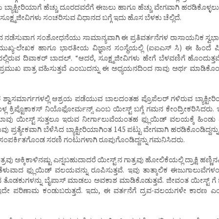
ಡುಗಳು ಬ್ಯಾಕ್ಟೀರಿಯಾಗೆ ಹೆಚ್ಚು ದೂರದವರೆಗೆ ಈಜಲು ಹಾಗೂ ಹೆಚ್ಚು ವೇಗವಾಗಿ ಹರಡಿಕೊಳ್ಳ
ಸೂಕ್ಷ್ಮಜೀವಿಗಳು ಸಂಚರಿಸುವ ವಿಧಾನದ ಬಗ್ಗೆ ಇದು ಹೊಸ ಬೆಳಕು ಚೆಲ್ಲಿದೆ.
ಧ್ಯಯನ ನಡೆಸುವಾಗ ಸಂಶೋಧನೆಯು ಸಾಮಾನ್ಯವಾಗಿ ಈ ಪ್ರತಿವರ್ತನೆಗಳ ರಾಸಾಯನಿಕ ಸ್ವಭಾವ
 ಮುಖ್ಯ-ಲೇಖಕ ಹಾಗೂ ಭಾರತೀಯ ವಿಜ್ಞಾನ ಸಂಸ್ಥೆಯಲ್ಲಿ (ಐಐಎಸ್ ಸಿ) ಈ ಹಿಂದೆ ಪಿ
ಲಯದಲ್ಲಿರುವ ದಿವಾಕರ್ ಬಾದಲ್. “ಆದರೆ, ಸೂಕ್ಷ್ಮಜೀವಿಗಳು ಹೇಗೆ ಬೆಳವಣಿಗೆ ಹೊಂದುತ್
 ಪ್ರಮುಖ ಪಾತ್ರ ವಹಿಸುತ್ತವೆ ಎಂಬುದನ್ನು ಈ ಅಧ್ಯಯನದಿಂದ ನಾವು ಅರ್ಥ ಮಾಡಿಕೊಂಡಿ
 ಶ್ವಾಸಮಾರ್ಗಗಳಲ್ಲಿ ಆಶ್ರಯ ಪಡೆಯುವ ಬಾಲದಂತಹ ಪ್ರೊಪೆಲರ್ ಗಳಿರುವ ಬ್ಯಾಕ್ಟೀ
ಲ ಕ್ರಿಪ್ಟೊಕಾಕಸ್ ನಿಯೊಫೋರ್ಮನ್ಸ್ ಎಂಬ ಯೀಸ್ಟ್ ಬಗ್ಗೆ ಗಮನ ಕೇಂದ್ರೀಕರಿಸಿದರು.
್ಟೀರಿಯಾವು ಯೀಸ್ಟ್ ಸುತ್ತಲೂ ಇರುವ ನೀರ್ಗಾಲುವೆಯಂತಹ ಫ್ಲುಯಿಡ್ ವಲಯಕ್ಕೆ ಹಿಂಡು 
ಯಾವು ಪ್ರತ್ಯೇಕವಾಗಿ ಬೆಳೆಸಿದ ಬ್ಯಾಕ್ಟೀರಿಯಾಗಿಂತ 14.5 ಪಟ್ಟು ವೇಗವಾಗಿ ಹರಡಿಕೊಂಡಿದ್ದನ್
ಗಿ ಸಂಪರ್ಕಿತಗೊಂಡ ಸರಣಿ ಗಂಟುಗಳಾಗಿ ರೂಪುಗೊಂಡಿದ್ದನ್ನು ಗಮನಿಸಿದರು.
 ಅಕ್ಕಿಕಾಳಿನಷ್ಟು ಎನ್ನಬಹುದಾದರೆ ಯೀಸ್ಟ್ ನ ಗಾತ್ರವು ಹೋಲಿಕೆಯಲ್ಲಿ ದ್ರಾಕ್ಷಿ ಹಣ್ಣಿನಷ್ಟಿ
ೆಳುವಾದ ಫ್ಲುಯಿಡ್ ವಲಯವನ್ನು ರೂಪಿಸುತ್ತವೆ. ಇವು ತಾತ್ಕಾಲಿಕ ಈಜುಗಾಲುವೆಗಳಂ
ಲ್ಮೈನ ತೊಡಕುಗಳನ್ನು ಬೈಪಾಸ್ ಮಾಡಲು ಅವಕಾಶ ಮಾಡಿಕೊಡುತ್ತವೆ. ಜೀವಂತ ಯೀಸ್ಟ್ ಗೆ
ಇದೇ ಪರಿಣಾಮ ಕಂಡುಬರುತ್ತದೆ. ಇದು, ಈ ವರ್ತನೆಗೆ ದ್ರವ-ವಲಯಗಳೇ ಕಾರಣ ಎಂ