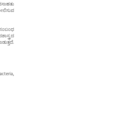
 ವಸಾಹತು
ಶೀಲಿಸುವ
ು ಸಂಬಂಧ
ಶಾಸ್ತ್ರದ
ಡುತ್ತದೆ.
cteria,