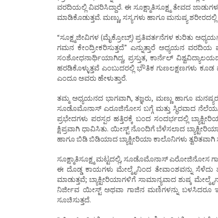
ವರದಿಯಲ್ಲಿ ವಿವರಿಸಿದ್ದಾರೆ. ಈ ಸೂಕ್ಷ್ಮಾತಿಸೂಕ್ಷ್ಮ ತೇವದ ಜಾ
ಮಾಡಿಕೊಡುತ್ತವೆ. ಮಣ್ಣು, ಸಸ್ಯಗಳು ಹಾಗೂ ಮನುಷ್ಯ ಶರೀರದಲ್ಲಿ 
“ಸೂಕ್ಷ್ಮಜೀವಿಗಳ (ಮೈಕ್ರೋಬ್ಸ್) ಪ್ರತಿವರ್ತನೆಗಳ ಕುರಿತು ಅ
ಗಮನ ಕೇಂದ್ರೀಕರಿಸುತ್ತದೆ” ಎನ್ನುತ್ತಾರೆ ಅಧ್ಯಯನ ವರದಿಯ
ಸಂಶೋಧನಾರ್ಥಿಯಾಗಿದ್ದ, ಪ್ರಸ್ತುತ, ಕಾರ್ನೆಲ್ ವಿಶ್ವವಿದ್ಯಾ
ಹರಡಿಕೊಳ್ಳುತ್ತವೆ ಎಂಬುದರಲ್ಲಿ ಭೌತಿಕ ಗುಣಲಕ್ಷಣಗಳು ಕೂಡ
ಎಂದೂ ಅವರು ಹೇಳುತ್ತಾರೆ.
ತಮ್ಮ ಅಧ್ಯಯನದ ಭಾಗವಾಗಿ, ತಜ್ಞರು, ಮಣ್ಣು ಹಾಗೂ ಮನಷ್ಯರ
ಸೂಡೊಮೊನಾಸ್ ಎರೂಜಿನೋಸ ಬಗ್ಗೆ ಮತ್ತು ಸ್ಥಿರವಾದ ನೆಲೆಯುಳ್
ಪ್ರಭೇದಗಳು ಪರಸ್ಪರ ಹತ್ತಿರಕ್ಕೆ ಬಂದ ಸಂದರ್ಭದಲ್ಲಿ ಬ್ಯಾಕ
ಕ್ಷಿಪ್ರವಾಗಿ ಧಾವಿಸಿತು. ಯೀಸ್ಟ್ ನೊಂದಿಗೆ ಬೆಳೆಸಲಾದ ಬ್ಯಾಕ್ಟೀರಿ
ಹಾಗೂ ಬಿಡಿ ಬಿಡಿಯಾದ ಬ್ಯಾಕ್ಟೀರಿಯಾ ಕಾಲೊನಿಗಳು ತ್ವರಿತವಾ
ಸೂಕ್ಷ್ಮಾತಿಸೂಕ್ಷ್ಮ ಮಟ್ಟದಲ್ಲಿ, ಸೂಡೊಮೊನಾಸ್ ಎರೋಜಿನೋಸ ಗಾತ್ರವು
ಈ ದೊಡ್ಡ ಕಾಯಗಳು ಮೇಲ್ಮೈನಿಂದ ತೇವಾಂಶವನ್ನು ಸೆಳೆದು ತ
ಮಾಡುತ್ತವೆ; ಬ್ಯಾಕ್ಟೀರಿಯಾಗಳಿಗೆ ಸಾಮಾನ್ಯವಾದ ಶುಷ್ಕ ಮೇ
ನಿರ್ಜೀವ ಯೀಸ್ಟ್ ಅಥವಾ ಗಾಜಿನ ಮಣಿಗಳನ್ನು ಬಳಸಿದರೂ 
ಸೂಚಿಸುತ್ತದೆ.