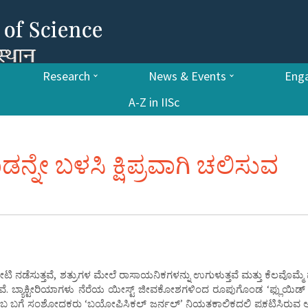
Research
News & Events
Enga
A-Z in IISc
ನ್ನೇ ಬಳಸಿ ಕ್ಷಿಪ್ರವಾಗಿ ಚಲಿಸುವ
ಪೈಪೋಟಿ ನಡೆಸುತ್ತವೆ, ಶತ್ರುಗಳ ಮೇಲೆ ರಾಸಾಯನಿಕಗಳನ್ನು ಉಗುಳುತ್ತವೆ ಮತ್ತು ಕೆಲವೊಮ್ಮ
ುತ್ತವೆ. ಬ್ಯಾಕ್ಟೀರಿಯಾಗಳು ನೆರೆಯ ಯೀಸ್ಟ್ ಜೀವಕೋಶಗಳಿಂದ ರೂಪುಗೊಂಡ ‘ಫ್ಲುಯಿಡ್ 
 ಬಗ್ಗೆ ಸಂಶೋಧಕರು ‘ಬಯೋಫಿಸಿಕಲ್ ಜರ್ನಲ್’ ನಿಯತಕಾಲಿಕದಲ್ಲಿ ಪ್ರಕಟಿಸಿರುವ