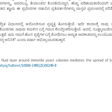
ಸರಗಳನ್ನು, ಅದರಲ್ಲೂ, ತೇವಾಂಶದ ಕೊರತೆಯಿದ್ದಾಗ, ಹೆಚ್ಚು ಪರಿಣಾಮಕಾರಿಯಾಗಿ
ತಜ್ಞರು ಈ ಪ್ರಭೇದಗಳ ನಡುವಿನ ಪ್ರತಿವರ್ತನೆಗಳನ್ನು ವಾಸ್ತವ ಪ್ರಪಂಚದಲ್ಲಿ ಪರಿ
-ಕೇಂದ್ರಿತ ವಿಧಾನದಲ್ಲಿ ಆಲೋಚಿಸುವ ಪ್ರವೃತ್ತಿ ತೋರುತ್ತೇವೆ. ಇದೇ ಕಾರಣಕ್ಕೆ ನಾವ
ಸಕೋಶಗಳು ಅಥವಾ ಕರುಳಿನ ಬಗ್ಗೆ ಗಮನ ಕೇಂದ್ರೀಕರಿಸುತ್ತೇವೆ. ಆದರೆ, ಸೂಕ್ಷ್ಮಾಣುಜೀವ
ರುತ್ತವೆ. ಇದು ನಮಗೆ ಹೊಸ ಪ್ರಶ್ನೆಗಳ ಬಗ್ಗೆ ಶೋಧಿಸಲು ಅದ್ಭುತ ಅವಕಾಶವನ್ನು ಉಂಟುಮಾ
ನ ಅನಿಸಿಕೆ” ಎಂದು ವರ್ಷಾ ಅಭಿಪ್ರಾಯಪಡುತ್ತಾರೆ.
fluid layer around immotile yeast colonies mediates the spread of ba
hysj/fulltext/S0006-3495(25)00249-8