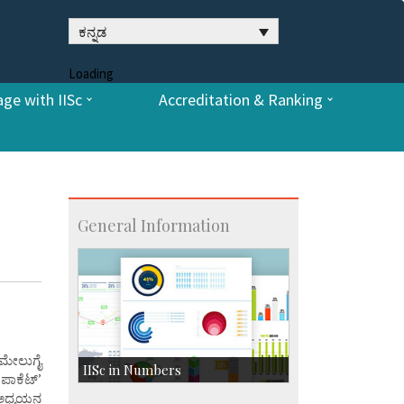
ಕನ್ನಡ
Loading
ge with IISc
Accreditation & Ranking
General Information
ೆ ಮೇಲುಗೈ
IISc in Numbers
ಪಾಕೆಟ್’
 ಅಧ್ಯಯನ
Faculty Members: 433