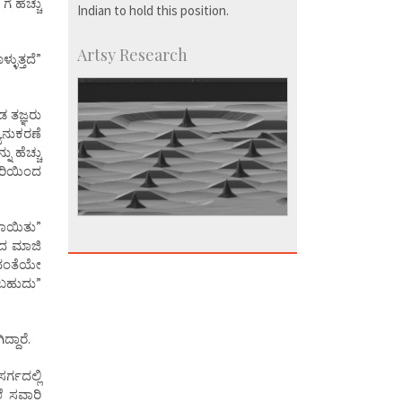
 ಹೆಚ್ಚು
Indian to hold this position.
Artsy Research
ುತ್ತದೆ”
 ತಜ್ಞರು
ಯನುಕರಣೆ
ು ಹೆಚ್ಚು
ದರಿಯಿಂದ
ಯಾಯಿತು”
ಗದ ಮಾಜಿ
ಯದಂತೆಯೇ
ಸಬಹುದು”
ದಾರೆ.
್ಗದಲ್ಲಿ
ೆ ಸವಾರಿ