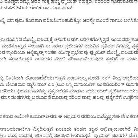
ಡ್ಡದಾದಷ್ಟೂ ಅದರ ಸುತ್ತ ಹೆಚ್ಚು ಫ್ಲುಯಿಡ್ ಇರುತ್ತದೆ. ಇದರಿಂದ ಸೂಡಾಮೊನಾಸ್ ಗೆ
್ಯಾಲಯದ ಸಹ-ಹಿರಿಯ ಲೇಖಕರಾದ ವರ್ಷಾ ಸಿಂಗ್
ಲಿ, ಯಾವುದು ತೊಡಕಾಗಿ ಪರಿಣಮಿಸಬಹುದಿತ್ತೋ ಅದನ್ನೇ ಮುಂದೆ ಸಾಗಲು ಬಳಸಿಕೊಳ್ಳ
ಳು ರೂಪಿಸಿದ ಮೇಲ್ಮೈ ವಲಯಕ್ಕೆ ಅನುಗುಣವಾಗಿ ಏರಿಳಿತಗೊಳ್ಳುತ್ತದೆ ಎಂಬುದನ್ನು ಕೂಡ
ಿಕೊಳ್ಳುವ ಸಲುವಾಗಿ ಈ ಎರಡು ಪ್ರಭೇದಗಳ ನಡುವಿನ ಪ್ರತಿವರ್ತನೆಗಳನ್ನು ಪ್ರತ್
ಕ್ಯಾಂಡಿಯಾ ಆಲ್ಬಿಕ್ಯಾನ್ಸ್ ನಂತಹ ಯೀಸ್ಟ್ ಪ್ರಭೇದವು ಫ್ಲುಯಿಡ್ ಮೇಲ್ಮೈ ವಲಯವನ್ನ
ಿಪ್ರವಾಗಿ ಸಂಚರಿಸುತ್ತವೆ ಎಂಬುದರ ಮೇಲೆ ಪರಿಣಾಮಬೀರುವುದು ತಜ್ಞರಿಗೆ ಈ ಮಾ
ು ನಿಕಟವಾಗಿ ಹೊಂದಾಣಿಕೆಯಾಗುತ್ತವೆ ಎಂಬುದನ್ನು ನೋಡಿ ನನಗೆ ತೀವ್ರ ಅಚ್ಚರಿ
-ಹಿರಿಯ ಲೇಖಕರಾದ ಡ್ಯಾನಿ ರಾಜ್ ಎಂ (ಐ.ಐ.ಎಸ್ಸಿ ರಾಸಾಯನಿಕ ಎಂಜಿನಿಯರಿಂಗ್ ವಿಭಾ
ಈ ಮಾದರಿಯು ನೈಜವರ್ತನೆಗಳನ್ನು ಪ್ರತ್ಯನುಕರಣೆ ಮಾಡುವ ವರ್ಚುಯಲ್ ಪ್ರಯೋಗಾಲ
ಿಧ ಮಾನದಂಡಗಳನ್ನು ಬದಲಾವಣೆ ಮಾಡುವುದರಿಂದ ನಾವು ಹಲವು ಪ್ರಶ್ನೆಗಳಿಗೆ ಉತ್ತರಿ
ರಾಧ್ಯಪಕರಾದ ಅಲೋಕೆ ಕುಮಾರ್ ಅವರು ಈ ಅಧ್ಯಯನ ವರದಿಯ ಮತ್ತೊಬ್ಬ ಸಹ-ಲೇಖಕರಾಗಿದ್
ಚೆಗೂ ವಿಸ್ತರಿಸುತ್ತವೆ ಎಂಬುದು ತಂಡದ ತಜ್ಞರ ಅಭಿಪ್ರಾಯವಾಗಿದೆ. ನಿಸರ
ಯಗಳು ಮತ್ತು ಮನುಷ್ಯ ಶರೀರದಲ್ಲಿ ಸಹಜೀವಿಗಳಾಗಿರುತ್ತವೆ. ಫ್ಲುಯಿಡ್ ಪದರಗಳ ಮೇಲ