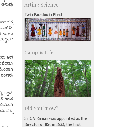
Arting Science
ಲು ಅನುವು
Students: 3754
Courses: 1068
Twin Paradox in Phad
Accolades
ದ ಬಗ್ಗೆ
more…
ಎಚ್.ಡಿ.
ತವೆ ಹಾಗೂ
ದ್ದೇವೆ”
Campus Life
ರಿಯಾ ಆದ
 ಇವೆರಡೂ
ಹಿಂಡಾಗಿ
ನು ಕಂಡರು
ರುತ್ತದೆ.
ತೆ ಕೆಲಸ
 ಬದಲಾಗಿ
Did You know?
ಬುದನ್ನು
Sir C V Raman was appointed as the
Director of IISc in 1933, the first