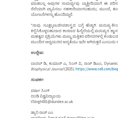
ಮಾಡಬಲ್ಲ ಅವುಗಳ ಸಾಮರ್ಥ್ಯವು ಬ್ಯಾಕ್ಟೀರಿಯಾಗೆ ಈ ಪರಿ
ನೆಲೆಯಾಗಿ ವ್ಯಾಪಿಸಲು ಸಹಕಾರಿಯಾಗಬಹುದು;. ಮುಂದೆ, ತಂಡದ 
ಯೋಜನೆಗಳನ್ನು ಹೊಂದಿದ್ದಾರೆ.
“ನಾವು ಸೂಕ್ಷ್ಮಾಣುಜೀವಶಾಸ್ತ್ರದ ಬಗ್ಗೆ ಹೆಚ್ಚಾಗಿ ಮನುಷ್ಯ
ಕಲ್ಪಿಸಿಕೊಳ್ಳಬಹುದಾದ ಕಾರಣದ ಹಿನ್ನೆಲೆಯಲ್ಲಿ ಮನುಷ್ಯನ ಶ್ವಾ
ಮಹತ್ವದ ಪ್ರಕ್ರಿಯೆಗಳು ಮಣ್ಣು ಮತ್ತಿತರ ಪರಿಸರಗಳಲ್ಲಿ ಕಂಡುಬ
ಮುಂದಿನ ಅಧ್ಯಯನದ ಆದ್ಯತೆಯು ಇದೇ ಆಗಿರುತ್ತದೆ ಎಂಬುದು ನನ್
ಉಲ್ಲೇಖ:
ಬಾದಲ್ ಡಿ, ಕುಮಾರ್ ಎ, ಸಿಂಗ್ ವಿ, ರಾಜ್ ಡಿಎಂ, Dynamic 
Biophysical Journal
(2025).
https://www.cell.com/biop
ಸಂಪರ್ಕ:
ವರ್ಷಾ ಸಿಂಗ್
ದಂಡಿ ವಿಶ್ವವಿದ್ಯಾಲಯ
VSingh001@dundee.ac.uk
ಡ್ಯಾನಿ ರಾಜ್ ಎಂ
ಭಾರತೀಯ ವಿಜ್ಞಾನ ಸಂಸ್ಥೆ danny@iitm.ac.in