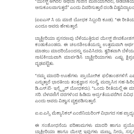
“ಯೀಸ್ಟ್ ಆಗಿರಲಿ ಅಥಬಾ ಗಾಜಿನ ಮಣಿಯಾಗಿರಲಿ, ಅಡಚಣೆಯು ದೊ
ಅನುಕೂಲವಾಗುತ್ತದೆ” ಎಂದು ವಿವರಿಸುತ್ತಾರೆ ದಂಡಿ ವಿಶ್ವವಿದ
(ಐಐಎಸ್ ಸಿ ಯ ಮಾಜಿ ಬೋಧಕ ಸಿಬ್ಬಂದಿ ಕೂಡ). “ಈ ರೀತಿಯಲ್
ಎಂದೂ ಅವರು ಹೇಳುತ್ತಾರೆ.
ಬ್ಯಾಕ್ಟೀರಿಯಾ ಪ್ರಸರಣವು ಬೆಳೆಯುತ್ತಿರುವ ಯೀಸ್ಟ್ ಜೀವಕೋಶಗ
ಕಂಡುಕೊಂಡರು. ಈ ಚಲನಶೀಲತೆಯನ್ನು ಉತ್ತಮವಾಗಿ ಅರ್ಥ ಮಾಡ
ಮಾಡಲು ಮಾದರಿಯೊಂದನ್ನು ರೂಪಿಸಿದರು. ತ್ವರಿತವಾಗಿ ಬೆಳೆಯುವ 
ನಾಟಕೀಯವಾಗಿ ಮಾರ್ಪಡಿಸಿ ಬ್ಯಾಕ್ಟೀರಿಯಾಗಳು ಎಷ್ಟು ಕ್ಷ
ದೃಢಪಟ್ಟಿತು.
“ನಮ್ಮ ಮಾದರಿ-ಊಹೆಗಳು ಪ್ರಾಯೋಗಿಕ ಫಲಿತಾಂಶಗಳಿಗೆ ಎಷ್ಟ
ಎನ್ನುತ್ತಾರೆ ಭಾರತೀಯ ತಂತ್ರಜ್ಞಾನ ಸಂಸ್ಥೆ, ಮದ್ರಾಸಿನ ಸಹ
ಡಿ.ಎಸ್.ಟಿ- ಇನ್ಸ್ಪೈರ್ ಬೋಧಕರು). “ಒಂದು ರೀತಿಯಲ್ಲಿ 
ಸರಿ. ಬೆಳವಣಿಗೆ ದರಗಳಿಂದ ಹಿಡಿದು ಆರ್ದ್ರತೆಯವರೆಗಿನ ವಿವ
ಎಂದು ಅವರು ವಿಶ್ವಾಸ ವ್ಯಕ್ತಪಡಿಸುತ್ತಾರೆ.
ಐ.ಐ.ಎಸ್ಸಿ. ಮೆಕ್ಯಾನಿಕಲ್ ಎಂಜಿನಿಯರಿಂಗ್ ವಿಭಾಗದ ಸಹ ಪ್
ಈ ಸಂಶೋಧನೆಯ ಪರಿಣಾಮಗಳು ಮಾದರಿ ಹಾಗೂ ಪ್ರಯೋಗಾಲಯದಾ
ಬ್ಯಾಕ್ಟೀರಿಯಾ ಹಾಗೂ ಯೀಸ್ಟ್ ಇವುಗಳು ಮಣ್ಣು, ನೀರು, ಸಸ್