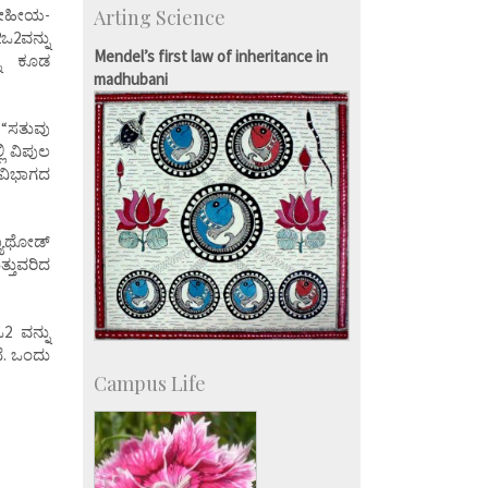
 ಲೋಹೀಯ-
Arting Science
Major benefactors
ಒ2ವನ್ನು
Development & Alumni Affairs
Mendel’s first law of inheritance in
್ನು ಕೂಡ
madhubani
 “ಸತುವು
ಿ ವಿಪುಲ
 ವಿಭಾಗದ
್ಯಾಥೋಡ್
ತ್ತುವರಿದ
 ವನ್ನು
ೆ. ಒಂದು
Campus Life