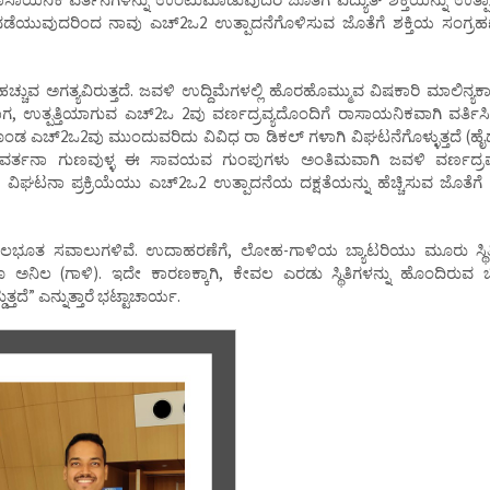
 ನಡೆಯುವುದರಿಂದ ನಾವು ಎಚ್2ಒ2 ಉತ್ಪಾದನೆಗೊಳಿಸುವ ಜೊತೆಗೆ ಶಕ್ತಿಯ ಸಂಗ್ರ
ಹಚ್ಚುವ ಅಗತ್ಯವಿರುತ್ತದೆ. ಜವಳಿ ಉದ್ದಿಮೆಗಳಲ್ಲಿ ಹೊರಹೊಮ್ಮುವ ವಿಷಕಾರಿ ಮಾಲಿನ್ಯಕ
 ಉತ್ಪತ್ತಿಯಾಗುವ ಎಚ್2ಒ 2ವು ವರ್ಣದ್ರವ್ಯದೊಂದಿಗೆ ರಾಸಾಯನಿಕವಾಗಿ ವರ್ತಿಸಿ
ೊಂಡ ಎಚ್2ಒ2ವು ಮುಂದುವರಿದು ವಿವಿಧ ರಾ ಡಿಕಲ್ ಗಳಾಗಿ ವಿಘಟನೆಗೊಳ್ಳುತ್ತದೆ (ಹೈಡ್
 ವರ್ತನಾ ಗುಣವುಳ್ಳ ಈ ಸಾವಯವ ಗುಂಪುಗಳು ಅಂತಿಮವಾಗಿ ಜವಳಿ ವರ್ಣದ್ರವ್ಯ
ವಿಘಟನಾ ಪ್ರಕ್ರಿಯೆಯು ಎಚ್2ಒ2 ಉತ್ಪಾದನೆಯ ದಕ್ಷತೆಯನ್ನು ಹೆಚ್ಚಿಸುವ ಜೊತೆಗೆ 
ೂಲಭೂತ ಸವಾಲುಗಳಿವೆ. ಉದಾಹರಣೆಗೆ, ಲೋಹ-ಗಾಳಿಯ ಬ್ಯಾಟರಿಯು ಮೂರು ಸ್ಥಿ
ಾಗೂ ಅನಿಲ (ಗಾಳಿ). ಇದೇ ಕಾರಣಕ್ಕಾಗಿ, ಕೇವಲ ಎರಡು ಸ್ಥಿತಿಗಳನ್ನು ಹೊಂದಿರುವ
ತದೆ” ಎನ್ನುತ್ತಾರೆ ಭಟ್ಟಾಚಾರ್ಯ.