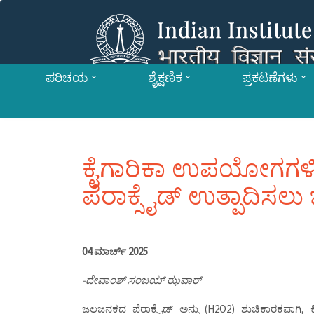
ಪರಿಚಯ
ಶೈಕ್ಷಣಿಕ
ಪ್ರಕಟಣೆಗಳು
ಕೈಗಾರಿಕಾ ಉಪಯೋಗಗಳ
ಪೆರಾಕ್ಸೈಡ್ ಉತ್ಪಾದಿಸಲು 
04 ಮಾರ್ಚ್ 2025
-ದೇವಾಂಶ್ ಸಂಜಯ್ ಝವಾರ್
ಜಲಜನಕದ ಪೆರಾಕ್ಸೈಡ್ ಅನ್ನು (H2O2) ಶುಚಿಕಾರಕವಾಗಿ, ಕ