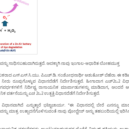
ನ್ನು ಸಾಧಿಸಬಹುದಾಗಿರುತ್ತದೆ. ಅದಕ್ಕಾಗಿ ನಾವು ಇಂಗಾಲ-ಆಧಾರಿತ ಲೋಹಮುಕ್ತ
ಲೇಖಕರಾದ ಎಸ್.ಎಸ್.ಸಿ.ಯು. ಪಿಎಚ್.ಡಿ. ಸಂಶೋಧನಾರ್ಥಿ ಆಶುತೋಶ್ ಬೆಹೆರಾ. ಈ ಕಡ
ೀರು ರೂಪುಗೊಳ್ಳುವ ವಿಧಾನದೆಡೆಗೆ ನಿರ್ದೇಶಿಸುತ್ತವೆ. ಹೀಗಾದಾಗ ಎಚ್2ಒ2 ವಿಧಾ
ವೇಗವರ್ಧಕಗಳಿಗೆ ನಿರ್ದಿಷ್ಟ ರಾಸಾಯನಿಕ ಮಾರ್ಪಾಡುಗಳನ್ನು ಮಾಡಿದಾಗ, ಅಂದರೆ 
 ವರ್ತನೆಯನ್ನು ಎಚ 2ಒ2 ಉತ್ಪತ್ತಿ ವಿಧಾನದೆಡೆಗೆ ನಿರ್ದೇಶಿಸುತ್ತವೆ.
ಾನವಾಗಿದೆ ಎನ್ನುತ್ತಾರೆ ಭಟ್ಟಾಚಾರ್ಯ. “ಈ ವಿಧಾನದಲ್ಲಿ ಬೇರೆ ಏನನ್ನೂ ಮಾಡಬ
್ನು ಮಾತ್ರ ಉತ್ಪಾದನೆಗೊಳಿಸುವಂತೆ ನಾವು ವೋಲ್ಟೇಜ್ ಅನ್ನು ತಹಬಂದಿಯಲ್ಲಿ ಇರಿಸಿರು
ನಿಕ ವರ್ತನೆಗಳನ್ನು ಉಂಟುಮಾಡುವುದರ ಜೊತೆಗೆ ವಿದ್ಯುತ್ ಶಕ್ತಿಯನ್ನು ಉತ್ಪಾದಿ