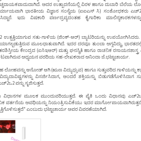
 ವೆಚ್ಚದಾಯಕವಾದುದಾಗಿದೆ. ಅದರ ಉತ್ಪಾದನೆಯಲ್ಲಿ ವಿರಳ ಹಾಗೂ ದುಬಾರಿ ಬೆಲೆಯ
 ಪರ್ಯಾಯವಾಗಿ ಭಾರತೀಯ ವಿಜ್ಞಾನ ಸಂಸ್ಥೆಯ (ಐಐಎಸ್ ಸಿ) ಸಂಶೋಧಕರು ಎಚ್2
ಸಿದ್ದಾರೆ. ಇದು ವಿಷಕಾರಿ ವರ್ಣದ್ರವ್ಯದಂತಹ ಕೈಗಾರಿಕಾ ಮಾಲಿನ್ಯಕಾರಕಗಳನ
2 ಉತ್ಪತ್ತಿಯಾಗುವ ಸತು-ಗಾಳಿಯ (ಜಿಂಕ್-ಆರ್) ಬ್ಯಾಟರಿಯನ್ನು ಉಪಯೋಗಿಸಿದರು.
ೆಯಾಗಲ್ಪಡುತ್ತಿರುವ ಮೂಲಧಾತುವಾಗಿದೆ. ಇದರ ದರವೂ ತುಂಬಾ ಅಗ್ಗವಿದ್ದು, ಭಾರತದಲ್ಲ
ತರಶಿಸ್ತೀಯ ಕೇಂದ್ರದ (ಐಸಿಇಆರ್) ಮತ್ತು ಘನಸ್ಥಿತಿ ಹಾಗೂ ರಾಚನಿಕ ರಸಾಯನಶಾಸ್ತ್ರ
ಲ್ಲಿ ಪ್ರಕಟವಾಗಿರುವ ಅಧ್ಯಯನ ವರದಿಯ ಸಹ-ಲೇಖಕರಾದ ಅನಿಂದಾ ಜೆ.ಭಟ್ಟಾಚಾರ್ಯ.
 ಲೋಹವನ್ನು ಆನೋಡ್ ಆಗಿ (ಋಣ ವಿದ್ಯುಧ್ರುವ) ಹಾಗೂ ಸುತ್ತುವರಿದ ಗಾಳಿಯನ್ನು ಕ
ಿದ್ಯುದಾವಿಷ್ಟಗಳನ್ನು ವಿಸರ್ಜಿಸಿದಾಗ, ಅಂದರೆ ಶಕ್ತಿಯನ್ನು ಬಿಡುಗಡೆಗೊಳಿಸಿದಾಗ ಸು
್2ಒ2 ವನ್ನು ಸೃಜಿಸುತ್ತದೆ.
 ವಿಧಾನಗಳ ಮೂಲಕ ಮುಂದುವರಿಯುತ್ತದೆ. ಈ ಪೈಕಿ ಒಂದು ವಿಧಾನವು ಎಚ್2ಒ2
ಸಾಯನಿಕ ವರ್ತನೆಯ ಅವಧಿಯನ್ನು ನಿಯಂತ್ರಿಸುವಿಕೆಯು ಇದರ ಮಾರ್ಗೋಪಾಯವಾಗಿರುತ್ತದ
ತ್ಪತ್ತಿಗೊಳಿಸುತ್ತದೆ” ಎಂಬುದು ಭಟ್ಟಾಚಾರ್ಯ ಅವರ ವಿವರಣೆಯಾಗಿದೆ.