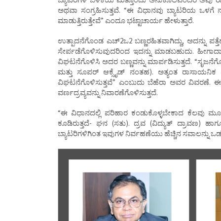
ಅಥವಾ ಸಂಗ್ರಹಿಸುತ್ತವೆ. “ಈ ವಿಧಾನವು ಬ್ಯಾಟರಿಯ ಒಳಗೆ
ಮಾಡುತ್ತಿರುತ್ತೇವೆ” ಎಂದೂ ಭಟ್ಟಾಚಾರ್ಯ ಹೇಳುತ್ತಾರೆ.
ಉತ್ಪಾದನೆಗೊಂಡ ಎಚ್2ಒ2 ಬಣ್ಣರಹಿತವಾಗಿದ್ದು, ಅದನ್ನು ಪತ್ತೆ
ಸೇರ್ಪಡೆಗೊಳಿಸುವುದರಿಂದ ಇದನ್ನು ಮಾಡಬಹುದು. ಹೀಗಾದಾಗ,
ವಿಘಟನೆಗೊಳಿಸಿ ಅದರ ಬಣ್ಣವನ್ನು ಮಾರ್ಪಡಿಸುತ್ತದೆ. “ಸೃಜನೆಗ
ಮತ್ತು ಸೂಪರ್ ಆಕ್ಸೈಡ್ ನಂತಹ). ಅತ್ಯಂತ ರಾಸಾಯನಿಕ
ವಿಘಟನೆಗೊಳಿಸುತ್ತವೆ” ಎಂಬುದು ಬೆಹೆರಾ ಅವರ ವಿವರಣೆ. ಈ 
ವರ್ಣದ್ರವ್ಯವನ್ನು ನಿವಾರಣೆಗೊಳಿಸುತ್ತದೆ.
“ಈ ವಿಧಾನದಲ್ಲಿ ಪರಿಹಾರ ಕಂಡುಕೊಳ್ಳಬೇಕಾದ ಕೆಲವು ಮ
ಕೂಡಿರುತ್ತದೆ- ಘನ (ಸತು). ದ್ರವ (ವಿದ್ಯುತ್ ದ್ರಾವಣ) ಹ
ಬ್ಯಾಟರಿಗಳಿಗಿಂತ ಇವುಗಳ ನಿರ್ವಹಣೆಯು ಹೆಚ್ಚಿನ ಸವಾಲನ್ನು ಒಡ್ಡುತ್