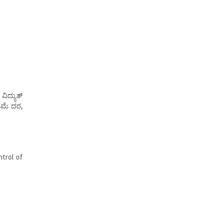
ಿದ್ಯುತ್
ಿಮೆ ದರ,
ntrol of