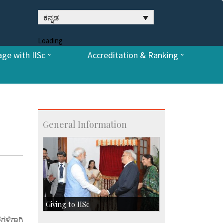
ಕನ್ನಡ
Loading
ge with IISc
Accreditation & Ranking
General Information
Giving to IISc
ಗಳಿಗಾಗಿ
Give to IISc