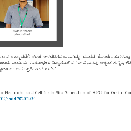
ದ ಉತ್ಪಾದನೆಗೆ ಕೂಡ ಅಳವಡಿಸಬಹುದಾಗಿದ್ದು, ದೂರದ ಕೊಂಪೆಗಾಡುಗಳಲ್ಲೂ ವ
ಂಬುದು ಸಂಶೋಧಕರ ವಿಶ್ವಾಸವಾಗಿದೆ. “ಈ ವಿಧಾನವು ಅತ್ಯಂತ ಸುಸ್ಥಿರ, ಕಡ
ಟ್ಟಾಚಾರ್ಯ ಅವರ ಪ್ರತಿಪಾದನೆಯಾಗಿದೆ.
to-Electrochemical Cell for In Situ Generation of H2O2 for Onsite Co
1002/smtd.202401539