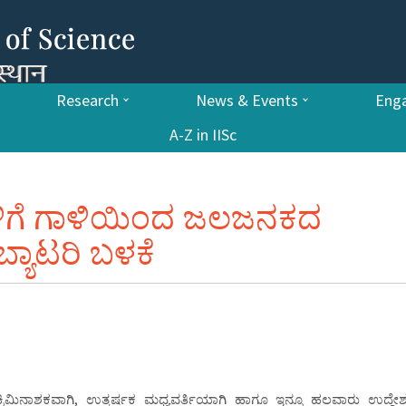
Research
News & Events
Enga
A-Z in IISc
ಿಗೆ ಗಾಳಿಯಿಂದ ಜಲಜನಕದ
ಬ್ಯಾಟರಿ ಬಳಕೆ
್ರಿಮಿನಾಶಕವಾಗಿ, ಉತ್ಕರ್ಷಕ ಮಧ್ಯವರ್ತಿಯಾಗಿ ಹಾಗೂ ಇನ್ನೂ ಹಲವಾರು ಉದ್ದೇಶ