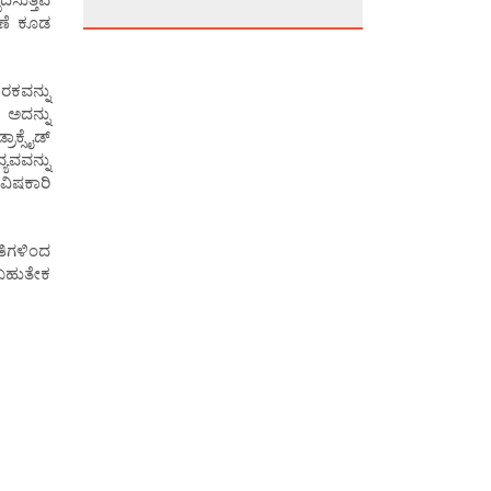
ಹಣೆ ಕೂಡ
ಾರಕವನ್ನು
 ಅದನ್ನು
ರಾಕ್ಸೈಡ್
ವವನ್ನು
ವಿಷಕಾರಿ
ತಿಗಳಿಂದ
 ಬಹುತೇಕ