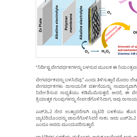
“ನಿರ್ದಿಷ್ಟ ವೇಗವರ್ಧಕಗಳನ್ನು ಬಳಸುವ ಮೂಲಕ ಈ ನಿಯಂತ್ರಣವ
ವೇಗವರ್ಧಕವನ್ನು ಬಳಸಿದೆವು” ಎಂದು ತಿಳಿಸುತ್ತಾರೆ ಮೊದಲ 
ವೇಗವರ್ಧಕಗಳು ರಾಸಾಯನಿಕ ವರ್ತನೆಯನ್ನು ಸಾಮಾನ್ಯವಾಗಿ ನ
ನಿರ್ದೇಶಿಸುವ ಸಾಧ್ಯತೆಯು ಕಡಿಮೆಯಿರುತ್ತದೆ. ಆದರೆ, ಈ 
ಕ್ರಿಯಾತ್ಮಕ ಗುಂಪುಗಳನ್ನು ಸೇರ್ಪಡೆಗೊಳಿಸಿದಾಗ, ಅವು ರಾಸಾಯನಿಕ
ಎಚ್2ಒ2 ನೇರ ಉತ್ಪಾದನೆಗಾಗಿ ಬ್ಯಾಟರಿ ಬಳಕೆಯು ಹೊಸ ವಿಧ
ಬ್ಯಾಟರಿಯೊಂದನ್ನು ಚಾಲನೆಗೊಳಿಸಿದರೆ ಸಾಕು. ಅದು ಎಚ್2ಒ2 ವನ
ಎಂದೂ ಅವರು ಮುಂದುವರಿಸುತ್ತಾರೆ.
ಬ್ಯಾಟರಿಗಳ ಬಳಕೆಯ ಮತ್ತೊಂದು ಅನುಕೂಲವೆಂದರೆ ಅವು ರಾಸಾಯ