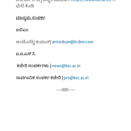
ಭೇಟಿ ಕೊಡಿ
ಮಾಧ್ಯಮ ಸಂಪರ್ಕ
ಐಬಿಎಂ
ಆಂಟೊನೆಟ್ಟ ಕುಮಾರ್|
antonkum@in.ibm.com
ಐ.ಐ.ಎಸ್ ಸಿ.
ಕಚೇರಿ ಸಂಪರ್ಕಗಳು |
news@iisc.ac.in
ಸಾರ್ವಜನಿಕ ಸಂಪರ್ಕ ಕಚೇರಿ |
pro@iisc.ac.in
—–000——