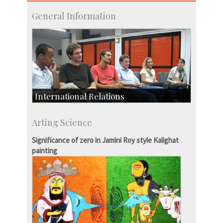
General Information
International Relations
Collaborative Research
Arting Science
Exchange Programmes
Significance of zero in Jamini Roy style Kalighat
painting