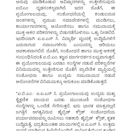
ಅನುವು ಮಾಡಿಕೊಡುವ ಆವಿಷ್ಕಾರಗಳನ್ನು ಉತ್ತೇಜಿಸುವುದು
ಐಬಿಎಂ ದೃಢಸಂಕಲ್ಪವಾಗಿದೆ. ಇದರ ಜೊತೆಗೆ, ಈ
ಪ್ರಯೋಗಾಲಯವು, ಸಂಶೋಧನೆಯಲ್ಲಿ ಕಂಡುಬರುವ
ಅಂಶಗಳನ್ನು ಪ್ರಮುಖ ಸಮಾವೇಶಗಳಲ್ಲಿ ಮಂಡಿಸಲು,
ಕಾರ್ಯಾಗಾರಗಳನ್ನು ಆಯೋಜಿಸಲು ಹಾಗೂ ಸಮುದಾಯಕ್ಕೆ
ಮುಕ್ತ-ಆಕರ ಪರಿಕರಗಳನ್ನು ಬಿಡುಗಡೆಗೊಳಿಸಲು ಒತ್ತು ನೀಡಲಿದೆ.
ಇದರಿಂದಾಗಿ ಐ.ಐ.ಎಸ್ ಸಿ. ವಿದ್ಯಾರ್ಥಿ ವೃಂದಕ್ಕೆ ಉದ್ದಿಮೆಗಳಿಗೆ
ಎದುರಾಗುವ ಸವಾಲುಗಳೇನು ಎಂಬುದನ್ನು ಅರಿಯಲು
ಅವಕಾಶವಾಗಲಿದೆ. ಜೊತೆಗೆ, ಸಂಶೋಧನೆ ಹಾಗೂ ಮುಕ್ತ-ಆಕರಕ್ಕೆ
ಸಂಬಂಧಿಸಿದಂತೆ ಐ.ಬಿ.ಎಂ. ತಜ್ಞರ ಮಾರ್ಗದರ್ಶನ ಲಭ್ಯವಾಗುತ್ತದೆ.
ಈ ಪ್ರಯೋಗಾಲಯವು ಎರಡೂ ಸಂಸ್ಥೆಗಳ ನಡುವೆ ಪರಿಕಲ್ಪನೆಗಳ
ವಿನಿಮಯವನ್ನು ಉತ್ತೇಜಿಸುವ ಜೊತೆಗೆ ಪ್ರಾದೇಶಿಕ ವ್ಯಾಪ್ತಿಯಲ್ಲಿ
ಸಂಶೋಧನಾ ಹಾಗೂ ಉದ್ಯಮ ಸಮುದಾಯದ ನಡುವೆ
ಆಲೋಚನೆಗಳ ವಿನಿಮಯಕ್ಕೂ ಅನುಕೂಲ ಮಾಡಿಕೊಡುತ್ತದೆ.
“ಐ.ಬಿ.ಎಂ.- ಐ.ಐ.ಎಸ್ ಸಿ. ಪ್ರಯೋಗಾಲಯವು ಉದ್ಯಮ ಮತ್ತು
ಶೈಕ್ಷಣಿಕ ವಲಯದ ಎರಡು ಮುಂಚೂಣಿ ಸಂಶೋಧನಾ
ಸಂಸ್ಥೆಗಳನ್ನು ಒಂದೆಡೆ ಸೇರಿಸುತ್ತದೆ. ಇದು ಭಾರತ ಮಾತ್ರವಲ್ಲದೆ
ಜಗತ್ತಿಗೆ ಅಗತ್ಯವಿರುವ ಹೈಬ್ರಿಡ್ ಕ್ಲೌಡ್ ಸಂಶೋಧನೆಯ
ಪರ್ಯಾವರಣವನ್ನು ರೂಪಿಸಲು ಸಹಕಾರಿ. ಹೈಬ್ರಿಡ್ ಕ್ಲೌಡ್, ಕೃತಕ
ಬುದ್ಧಿಮತ್ತೆ, ಭದ್ರತೆಯಂತಹ ವಲಯಗಳಲ್ಲಿ ಐ.ಐ.ಎಸ್ ಸಿ. ಉತ್ತಮ
ಸಾಧನೆ ಮಾಡಿರುವ ಹಿನ್ನೆಲೆಯೊಂದಿದೆ. ನಾವೀನ್ಯತೆಯಿಂದ ಕೂಡಿದ