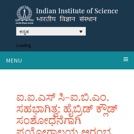
ಕನ್ನಡ
Loading
MENU
ಐ.ಐ.ಎಸ್ ಸಿ-ಐ.ಬಿ.ಎಂ.
ಸಹಭಾಗಿತ್ವ: ಹೈಬ್ರಿಡ್ ಕ್ಲೌಡ್
ಸಂಶೋಧನೆಗಾಗಿ
ಪ್ರಯೋಗಾಲಯ ಆರಂಭ