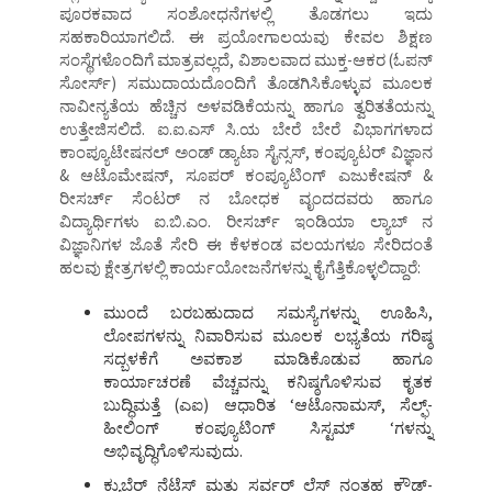
ಪೂರಕವಾದ ಸಂಶೋಧನೆಗಳಲ್ಲಿ ತೊಡಗಲು ಇದು
ಸಹಕಾರಿಯಾಗಲಿದೆ. ಈ ಪ್ರಯೋಗಾಲಯವು ಕೇವಲ ಶಿಕ್ಷಣ
ಸಂಸ್ಥೆಗಳೊಂದಿಗೆ ಮಾತ್ರವಲ್ಲದೆ, ವಿಶಾಲವಾದ ಮುಕ್ತ-ಆಕರ (ಓಪನ್
ಸೋರ್ಸ್) ಸಮುದಾಯದೊಂದಿಗೆ ತೊಡಗಿಸಿಕೊಳ್ಳುವ ಮೂಲಕ
ನಾವೀನ್ಯತೆಯ ಹೆಚ್ಚಿನ ಅಳವಡಿಕೆಯನ್ನು ಹಾಗೂ ತ್ವರಿತತೆಯನ್ನು
ಉತ್ತೇಜಿಸಲಿದೆ. ಐ.ಐ.ಎಸ್ ಸಿ.ಯ ಬೇರೆ ಬೇರೆ ವಿಭಾಗಗಳಾದ
ಕಾಂಪ್ಯೂಟೇಷನಲ್ ಅಂಡ್ ಡ್ಯಾಟಾ ಸೈನ್ಸಸ್, ಕಂಪ್ಯೂಟರ್ ವಿಜ್ಞಾನ
& ಆಟೊಮೇಷನ್, ಸೂಪರ್ ಕಂಪ್ಯೂಟಿಂಗ್ ಎಜುಕೇಷನ್ &
ರೀಸರ್ಚ್ ಸೆಂಟರ್ ನ ಬೋಧಕ ವೃಂದದವರು ಹಾಗೂ
ವಿದ್ಯಾರ್ಥಿಗಳು ಐ.ಬಿ.ಎಂ. ರೀಸರ್ಚ್ ಇಂಡಿಯಾ ಲ್ಯಾಬ್ ನ
ವಿಜ್ಞಾನಿಗಳ ಜೊತೆ ಸೇರಿ ಈ ಕೆಳಕಂಡ ವಲಯಗಳೂ ಸೇರಿದಂತೆ
ಹಲವು ಕ್ಷೇತ್ರಗಳಲ್ಲಿ ಕಾರ್ಯಯೋಜನೆಗಳನ್ನು ಕೈಗೆತ್ತಿಕೊಳ್ಳಲಿದ್ದಾರೆ:
ಮುಂದೆ ಬರಬಹುದಾದ ಸಮಸ್ಯೆಗಳನ್ನು ಊಹಿಸಿ,
ಲೋಪಗಳನ್ನು ನಿವಾರಿಸುವ ಮೂಲಕ ಲಭ್ಯತೆಯ ಗರಿಷ್ಠ
ಸದ್ಬಳಕೆಗೆ ಅವಕಾಶ ಮಾಡಿಕೊಡುವ ಹಾಗೂ
ಕಾರ್ಯಾಚರಣೆ ವೆಚ್ಚವನ್ನು ಕನಿಷ್ಠಗೊಳಿಸುವ ಕೃತಕ
ಬುದ್ಧಿಮತ್ತೆ (ಎಐ) ಆಧಾರಿತ ‘ಆಟೊನಾಮಸ್, ಸೆಲ್ಫ್-
ಹೀಲಿಂಗ್ ಕಂಪ್ಯೂಟಿಂಗ್ ಸಿಸ್ಟಮ್ ‘ಗಳನ್ನು
ಅಭಿವೃದ್ಧಿಗೊಳಿಸುವುದು.
ಕ್ಯುಬೆರ್ ನೆಟೆಸ್ ಮತ್ತು ಸರ್ವರ್ ಲೆಸ್ ನಂತಹ ಕ್ಲೌಡ್-