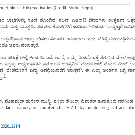
eet blocks HIV reactivation (Credit: Shalini Singh)
ಿತರ ಲಾಭಗಳನ್ನು ಕೂಡ ಹೊಂದಿದೆ. ಕೆಲವು ಎಆರ್‌ಟಿ ಔಷಧಗಳು ಉತ್ಕರ್ಷಕ ಒತ
 ಮತ್ತು ಮೂತ್ರಪಿಂಡದ ಜೀವಕೋಶಗಳಿಗೆ ಹಾನಿಯಾಗಬಹುದು” ಎನ್ನುತ್ತಾರೆ ಅಮಿತ್‌ ಸ
್ಡಪರಿಣಾಮಗಳನ್ನು ತಗ್ಗಿಸಲು ಸಹಕಾರಿ ಆಗಬಹುದು. ಇದು, ಚಿಕಿತ್ಸೆ ಪಡೆಯುತ್ತಿರುವ 
ೂ ಅವರು ಹೇಳುತ್ತಾರೆ.
ರೀಕ್ಷೆಗಳಲ್ಲಿ ಕಂಡುಬಂದಿದೆ. ಆದರೆ, ಒಮ್ಮೆ ದೇಹದೊಳಕ್ಕೆ ಸೇರಿಸಿದ ಮೇಲೆ ಅವು 
ಇನ್ನಷ್ಟು ಅಧ್ಯಯನಗಳು ನಡೆಯುವ ಅಗತ್ಯವಿದೆ. ದೇಹದೊಳಕ್ಕೆ ಹೋದ ಮೇಲೆ ಅವು 
ವು ದೇಹದೊಳಗೆ ಎಷ್ಟು ಅವಧಿಯವರೆಗೆ ಇರುತ್ತವೆ?, ಈ ಎಲ್ಲಾ ಅಂಶಗಳ ಬಗ್ಗೆ ನಾ
ಾರೆ.
ಲ್‌, ಮೊಹಮ್ಮದ್‌ ಹುಸೇನ್‌ ಮುನ್ಷಿ, ಪೂಜಾ ಶೇಖರ್‌, ದಿವಾಕರ್‌ ತುಮಕೂರು ನರಸಿಂಹ 
ioxidant nanozyme counteracts HIV-1 by modulating intracellula
.202013314