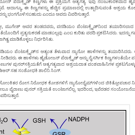
ೂಟಥೈಯೋನ್‌ ಪೆರಾಕ್ಸೈಡ್‌ ಕಿಣ್ವಗಳು ಈ ಪ್ರಕ್ರಿಯೆಗೆ ಅತ್ಯಗತ್ಯ. ಇವು ನಂಜುಕಾರಕವಾದ ಹೈ
್ತವೆ. ಆದಾಗ್ಯೂ, ಈ ಕಿಣ್ವಗಳನ್ನು ಹೆಚ್ಚಿನ ಪ್ರಮಾಣದಲ್ಲಿ ಉತ್ಪಾದಿಸುವಂತೆ ಆಶ್ರಯ ಕ
ನವನ್ನು ಭಂಗಗೊಳಿಸಬಹುದು ಎಂದೂ ಅವರು ವಿವರಿಸುತ್ತಾರೆ.
್ಲೇ, ಮುಗೇಶ್‌ ಅವರ ತಂಡದವರು, ವನಡಿಯಂ ಪೆಂಟಾಕ್ಸೈಡ್‌ನಿಂದ ತಯಾರಿಸಲಾದ
ಷತೆಯೊಂದಿಗೆ ಪ್ರತ್ಯನುಕರಣೆ ಮಾಡಬಲ್ಲವು ಎಂಬ ಕುರಿತು ವರದಿ ಪ್ರಕಟಿಸಿದರು. ಇದನ್ನು 
್ವ ಮಾಡಿಕೊಳ್ಳಲು ನಿರ್ಧರಿಸಿತು.
ಂ ಪೆಂಟಾಕ್ಸೈಡ್‌ನ ಅತ್ಯಂತ ತೆಳುವಾದ ನ್ಯಾನೋ ಹಾಳೆಗಳನ್ನು ತಯಾರಿಸಿದರು.
ಿದರು. ಈ ಹಾಳೆಗಳು ಹೈಡೋಜನ್‌ ಪೆರಾಕ್ಸೈಡ್‌ ಅನ್ನು ನೈಸರ್ಗಿಕ ಕಿಣ್ವಗಳಂತೆಯೇ ಪರಿ
“ವೈರಾಣುಗಳ ಪುನರ್‌ಸಕ್ರಿಯತೆಗೆ ಅತ್ಯಗತ್ಯವಾದ ಆಶ್ರಯದಾತ ವಂಶವಾಹಿನಿಗಳ ಪ್ರಕಟಗೊಳ್
ಐಡಿಆರ್‌ ಸಹ ಸಂಶೋಧಕಿ ಶಾಲಿನಿ ಸಿಂಗ್‌.
ಐವಿ ಸೋಂಕಿತರ ರೋಗ ನಿರೋಧಕ ಕೋಶಗಳಿಗೆ ನ್ಯಾನೋಜೈಮ್‌ಗಳಿಂದ ಚಿಕಿತ್ಸೋಪಚಾರ ನ
ಸಿದ ಮೇಲೂ ವೈರಾಣು ಪುನರ್‌ ಸಕ್ರಿಯತೆ ಉಂಟಾಗಲಿಲ್ಲ. ಇದರಿಂದ, ಇವೆರಡರ ಸಂಯೋಜನೆಯು
ಿಸುತ್ತಾರೆ.