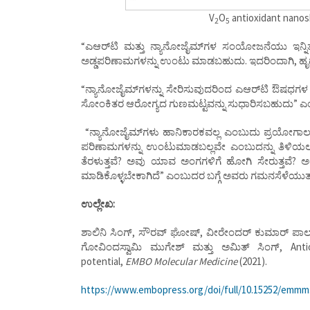
V
O
antioxidant nanosh
2
5
“ಎಆರ್‌ಟಿ ಮತ್ತು ನ್ಯಾನೋಜೈಮ್‌ಗಳ ಸಂಯೋಜನೆಯು ಇನ್ನ
ಅಡ್ಡಪರಿಣಾಮಗಳನ್ನು ಉಂಟು ಮಾಡಬಹುದು. ಇದರಿಂದಾಗಿ, ಹೃದಯ
“ನ್ಯಾನೋಜೈಮ್‌ಗಳನ್ನು ಸೇರಿಸುವುದರಿಂದ ಎಆರ್‌ಟಿ ಔಷಧಗಳ ಅಡ
ಸೋಂಕಿತರ ಆರೋಗ್ಯದ ಗುಣಮಟ್ಟವನ್ನು ಸುಧಾರಿಸಬಹುದು” ಎಂದ
“ನ್ಯಾನೋಜೈಮ್‌ಗಳು ಹಾನಿಕಾರಕವಲ್ಲ ಎಂಬುದು ಪ್ರಯೋಗಾಲಯ ಪ
ಪರಿಣಾಮಗಳನ್ನು ಉಂಟುಮಾಡಬಲ್ಲವೇ ಎಂಬುದನ್ನು ತಿಳಿಯಲು 
ತೆರಳುತ್ತವೆ? ಅವು ಯಾವ ಅಂಗಗಳಿಗೆ ಹೋಗಿ ಸೇರುತ್ತವೆ? ಅ
ಮಾಡಿಕೊಳ್ಳಬೇಕಾಗಿದೆ” ಎಂಬುದರ ಬಗ್ಗೆ ಅವರು ಗಮನಸೆಳೆಯುತ್ತ
ಉಲ್ಲೇಖ:
ಶಾಲಿನಿ ಸಿಂಗ್‌, ಸೌರವ್‌ ಘೋಷ್‌, ವೀರೇಂದರ್‌ ಕುಮಾರ್‌ ಪಾ
ಗೋವಿಂದಸ್ವಾಮಿ ಮುಗೇಶ್‌ ಮತ್ತು ಅಮಿತ್‌ ಸಿಂಗ್‌, Ant
potential,
EMBO Molecular Medicine
(2021).
https://www.embopress.org/doi/full/10.15252/emmm