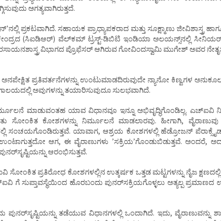
ಿಸುವುದು ಅಗತ್ಯವಾಗಿರುತ್ತದೆ.
ʼನಲ್ಲಿ ಪ್ರಕಟವಾಗಿದೆ. ಸಹಾಯಕ ಪ್ರಾಧ್ಯಾಪಕರಾದ ಮತ್ತು ಸೂಕ್ಷ್ಮಾಣು ಜೀವಿಶಾಸ್ತ್ರ 
ರದ (ಸಿಐಡಿಆರ್) ವೆಲ್‌ಕಮ್‌ ಟ್ರಸ್ಟ್‌-ಡಿಬಿಟಿ ಇಂಡಿಯಾ ಅಲಯನ್ಸ್‌ನಲ್ಲಿ ಸೀನಿಯರ
ಾಯನಶಾಸ್ತ್ರ ವಿಭಾಗದ ಪ್ರೊಫೆಸರ್‌ ಆಗಿರುವ ಗೋವಿಂದಸ್ವಾಮಿ ಮುಗೇಶ್‌ ಅವರ ನೇತೃತ್ವ
ದೇ ಅನಪೇಕ್ಷಿತ ಪ್ರತಿವರ್ತನೆಗಳನ್ನು ಉಂಟುಮಾಡದಿರುವುದೇ ನ್ಯಾನೋ ಕಿಣ್ವಗಳ ಅನುಕೂಲ
್ರಯೋಗಾಲಯದಲ್ಲಿ ಅವುಗಳನ್ನು ತಯಾರಿಸುವುದೂ ಸುಲಭವಾಗಿದೆ.
ು ನಿರ್ಮೂಲನೆ ಮಾಡುವಂತಹ ಯಾವ ವಿಧಾನವೂ ಇನ್ನೂ ಅಭಿವೃದ್ಧಿಗೊಂಡಿಲ್ಲ. ಎಚ್‌ಐವಿ
ೇ ಹೊರತು ಸೋಂಕಿತ ಕೋಶಗಳನ್ನು ನಿರ್ಮೂಲನೆ ಮಾಡಲಾರವು. ಹೀಗಾಗಿ, ವೈರಾಣುವ
 ಮಟ್ಟದಲ್ಲಿ ಸಂಚಯಗೊಂಡಿರುತ್ತವೆ. ಯಾವಾಗ, ಆಶ್ರಯ ಕೋಶಗಳಲ್ಲಿ ಹೆಡ್ರೋಜನ್‌ ಪೆರಾಕ್ಸ
ಿತಿ ಉಂಟಾಗುತ್ತದೋ ಆಗ, ಈ ವೈರಾಣುಗಳು ʼಸಕ್ರಿಯʼಗೊಂಡುಬಿಡುತ್ತವೆ. ಅಂದರೆ, ಅ
ುನರ್‌ಸೃಷ್ಟಿಯನ್ನು ಆರಂಭಿಸುತ್ತವೆ.
ಐವಿ ಸೋಂಕಿತ ಪ್ರತಿರೋಧ ಕೋಶಗಳಲ್ಲಿನ ಉತ್ಕರ್ಷಕ ಒತ್ತಡ ಮಟ್ಟಗಳನ್ನು ನೈಜ ಕ್ಷಣದಲ್
‌ಐವಿ ಗೆ ಸುಪ್ತಾವಸ್ಥೆಯಿಂದ ಹೊರಬಂದು ಪುನರ್‌ಸಕ್ರಿಯಗೊಳ್ಳಲು ಅತ್ಯಲ್ಪ ಪ್ರಮಾಣದ 
 ಪುನರ್‌ಸೃಷ್ಟಿಯನ್ನು ತಡೆಯುವ ವಿಧಾನಗಳಲ್ಲಿ ಒಂದಾಗಿದೆ. ಇದು, ವೈರಾಣುವನ್ನು ಶಾಶ