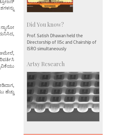
ಡ್ರೋಜನ್‌
ೋಶಗಳನ್ನು
Did You know?
 ನ್ಯಾನೋ
ಗಮನಿಸಿದ,
Prof. Satish Dhawan held the
Directorship of IISc and Chairship of
ISRO simultaneously
 ಆಮೇಲೆ,
ವರ್ತಿಸಿ
Artsy Research
ಳುವಿಕೆಯು
ೀಡಿದಾಗ,
 ಹೆಚ್ಚು