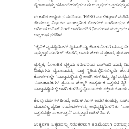
ವೈರಾಣುವನ್ನು ಹತೋಟಿಯಲ್ಲಿಡಲು ಈ ಉತ್ಕರ್ಷಕ ಒತ್ತಡವನ್ನು ತಗ್ಗ
ಈ ಕುರಿತ ಅಧ್ಯಯನ ವರದಿಯು ʼEMBO ಮಾಲಿಕ್ಯುಲರ್‌ ಮೆಡಿಸಿನ್‌
ಜೀವಶಾಸ್ತ್ರ ವಿಭಾಗದ ಸಾಂಕ್ರಾಮಿಕ ರೋಗಗಳ ಸಂಶೋಧನಾ ಕೇಂದ್
ಆಗಿರುವ ಅಮಿತ್‌ ಸಿಂಗ್‌ ಅವರೊಂದಿಗೆ ನಿರವಯವ ಮತ್ತು ಭೌತ ರಸ
ಅಧ್ಯಯನ ನಡೆದಿದೆ.
“ಜೈವಿಕ ವ್ಯವಸ್ಥೆಯೊಳಗೆ ಸ್ಥಿರವಾಗಿದ್ದು, ಕೋಶದೊಳಗೆ ಯಾವು
ಎನ್ನುತ್ತಾರೆ ಮುಗೇಶ್‌. ಜೊತೆಗೆ, ಅವರು ಹೇಳುವ ಪ್ರಕಾರ, ಪ
ಪ್ರಸ್ತುತ, ಸೋಂಕಿತ ವ್ಯಕ್ತಿಯ ಶರೀರದಿಂದ ಎಚ್‌ಐವಿ ಯನ್ನ
ಔಷಧಗಳು ವೈರಾಣುವನ್ನು ಸುಪ್ತ ಸ್ಥಿತಿಯಲ್ಲಿರಿಸಬಲ್ಲವ
ಕೋಶಗಳಲ್ಲೇ ʼಸುಪ್ತಾವಸ್ಥೆʼಯಲ್ಲಿ ಅಡಗಿ ಕುಳಿತಿದ್ದು, ಸ್ಥಿರ
ನಂಜುಕಾರಕಗಳ ಪ್ರಮಾಣ ಹೆಚ್ಚಾಗಿ ಉತ್ಕರ್ಷಕ ಒತ್ತಡದ ಸ್ಥ
ಸುಪ್ತಾವಸ್ಥೆಯಲ್ಲಿ ಅಡಗಿ ಕುಳಿತಿದ್ದ ವೈರಾಣುಗಳು ಸಕ್ರಿಯಗೊಂಡು ಪ
ಕೆಲವು ವರ್ಷಗಳ ಹಿಂದೆ, ಅಮಿತ್‌ ಸಿಂಗ್‌ ಅವರ ತಂಡವು, ಎಚ್‌
ಮಾಡಬಲ್ಲ ಜೈವಿಕ ಸಂವೇದಕಗಳನ್ನು ಅಭಿವೃದ್ಧಿಗೊಳಿಸಿತು. “ಎಚ್
ಒತ್ತಡವಷ್ಟೇ ಸಾಕಾಗುತ್ತದೆ” ಎನ್ನುತ್ತಾರೆ ಅಜಿತ್‌ ಸಿಂಗ್‌.
ಉತ್ಕರ್ಷಕ ಒತ್ತಡವನ್ನು ನಿರಂತರವಾಗಿ ಕಡಿಮೆಯಾಗಿ ಇರಿಸುವುದು