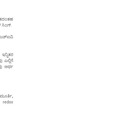
್ತಡದಂತಹ
ಿಂಗ್‌.
ಎಚ್‌ಐವಿ
ಇನ್ನಿತರ
ಎಲ್ಲಿಗೆ
ವು ಅರ್ಥ
ಮೂರ್ತಿ,
r redox