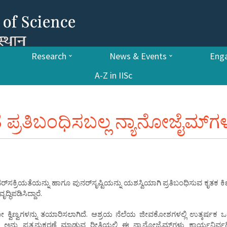
Research
News & Events
Enga
A-Z in IISc
ೆ ಪ್ರತಿಬಂಧಿಸಬಲ್ಲ ನ್ಯಾನೋಜೈಮ್‌ಗ
್ರಿಯತೆಯನ್ನು ಹಾಗೂ ಪುನರ್‌ಸೃಷ್ಟಿಯನ್ನು ಯಶಸ್ವಿಯಾಗಿ ಪ್ರತಿಬಂಧಿಸುವ ಕೃತಕ ಕಿಣ್
ಿಪಡಿಸಿದ್ದಾರೆ.
ಕ್ವಿಣ್ವಗಳನ್ನು ತಯಾರಿಸಲಾಗಿದೆ. ಆಶ್ರಯ ನೆಲೆಯ ಜೀವಕೋಶಗಳಲ್ಲಿ ಉತ್ಕರ್ಷಕ ಒತ್
್‌ ಅನ್ನು ಪ್ರತ್ಯನುಕರಣೆ ಮಾಡುವ ರೀತಿಯಲ್ಲಿ ಈ ನ್ಯಾನೋಜೈಮ್‌ಗಳು ಕಾರ್ಯನಿರ್ವಹಿಸ