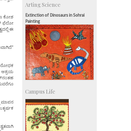
Arting Science
Students
Staff
Extinction of Dinosaurs in Sohrai
ಹಾಗೂ ಕೋಶ
Painting
್‌ ಫೆಲೋ
ದಲ್ಲಿ ಈ
ವಾಗಿದೆ”
 ನಿರೋಧಕ
ು ಆಶ್ರಯ
ೈಡ್‌ನಂತಹ
ದುವರೆಗೂ
Campus Life
ಲಿ ಮಾಪನ
ಉತ್ಕರ್ಷಕ
್ವತವಾಗಿ