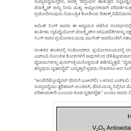
ಸುಪ್ತಾವಸ್ಥೆಯಲ್ಲಿರಿಸಿ, ಅದಕ್ಕೆ ʼದಿಗ್ಬಂಧನʼ ಹಾಕುತ್ತದೆ. ಗ್ಲ
ಪೆರಾಕ್ಸೈಡ್‌ ಅನ್ನು ನೀರು ಮತ್ತು ಆಮ್ಲಜನಕವಾಗಿ ಪರಿವರ್ತಿಸುತ
ಪ್ರಚೋದಿಸುವುದು ನಿಯಂತ್ರಿತ ಕೋಶೀಯ ರಿಡಾಕ್ಸ್‌ ವಿಧಿವಿಧಾ
ಅಮಿತ್‌ ಸಿಂಗ್‌ ಅವರು ಈ ಅಧ್ಯಯನ ನಡೆಸಿದ ಸಂದರ್ಭದಲ
ತಂತಿಗಳು ಗ್ಲುಟಥೈಯೋನ್‌ ಪೆರಾಕ್ಸೈಡ್‌ನ ಚಟುವಟಿಕೆಗಳನ್ನು ದಕ್
ಸಿಂಗ್‌ ಅವರ ಪ್ರಯೋಗಾಲಯವು ಮುಗೇಶ್‌ ಅವರೊಂದಿಗೆ ಸಹಭಾಗಿತ
ನಂತರದ ಹಂತದಲ್ಲಿ ಸಂಶೋಧಕರು ಪ್ರಯೋಗಾಲಯದಲ್ಲಿ ವನಡಿಯ
ಎಚ್‌ಐವಿ ಸೋಂಕಿತ ಕೋಶಗಳಿಗೆ ಅವುಗಳಿಂದ ಚಿಕಿತ್ಸೋಪಚಾರ ನೀಡ
ವೈರಾಣುಗಳನ್ನು ಪುನರ್‌ಸಕ್ರಿಯಗೊಳ್ಳದಂತೆ ತಡೆಗಟ್ಟುತ್ತವೆ. 
ತಗ್ಗುವುದು ದೃಢಪಟ್ಟಿದೆ” ಎನ್ನುತ್ತಾರೆ ಪ್ರಥಮ ಲೇಖಕರೂ ಆದ ಸಿ
“ಆಂಟಿರೆಟ್ರೋವೈರಲ್‌ ಥೆರಪಿಗೆ (ಎಆರ್‌ಟಿ) ಒಳಗಾದ ಎಚ್‌
ಸುಪ್ತಾವಸ್ಥೆಯು ತ್ವರಿತವಾಗಿ ಉಂಟಾಗಿ, ಥೆರಪಿಯನ್ನು ನಿಲ್ಲಿ
ಪರಿಣಾಮಕಾರಿ ಎಂಬುದು ಕೂಡ ದೃಢಪಟ್ಟಿತು” ಎಂದೂ ಅವರು ವಿವರ