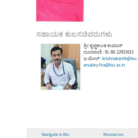
ಸಹಾಯಕ ಕುಲಸಚಿವರುಗಳು
ಶ್ರೀ ಕೃಷ್ಣಕಾಂತ ಕುಮಾರ್
ದೂರವಾಣಿ : 91-80-22933615
ಇ-ಮೇಲ್ :
krishnakantk@iisc.
arsalary.fna@iisc.ac.in
Navigate in IISc
Resources