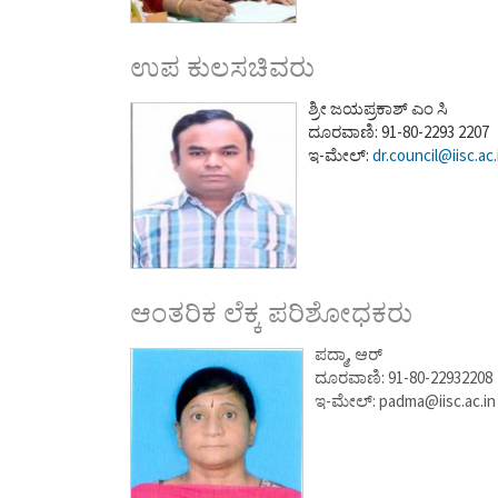
ಉಪ ಕುಲಸಚಿವರು
ಶ್ರೀ ಜಯಪ್ರಕಾಶ್ ಎಂ ಸಿ
ದೂರವಾಣಿ: 91-80-2293 2207
ಇ-ಮೇಲ್:
dr.council@iisc.ac.
ಆಂತರಿಕ ಲೆಕ್ಕ ಪರಿಶೋಧಕರು
ಪದ್ಮಾ, ಆರ್
ದೂರವಾಣಿ: 91-80-22932208
ಇ-ಮೇಲ್: padma@iisc.ac.in