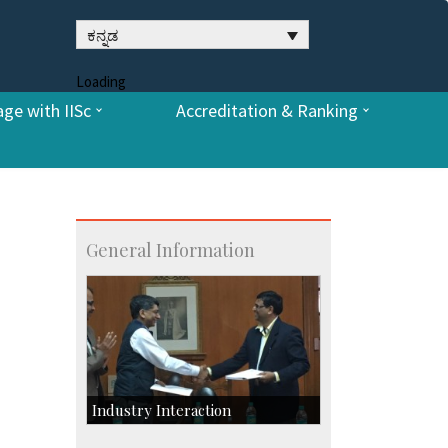
ಕನ್ನಡ
Loading
ge with IISc
Accreditation & Ranking
General Information
Industry Interaction
CSIC-Scientific & Industrial