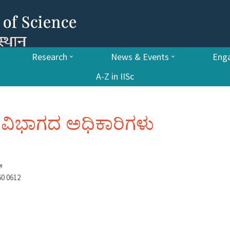
Research
News & Events
Enga
A-Z in IISc
್ರ ವಿಭಾಗದ ಅಧಿಕಾರಿಗಳು
್
60 0612