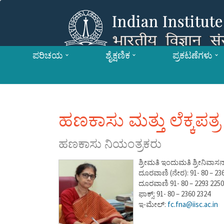
ಪರಿಚಯ
ಶೈಕ್ಷಣಿಕ
ಪ್ರಕಟಣೆಗಳು
ಹಣಕಾಸು ಮತ್ತು ಲೆಕ್ಕಪತ
ಹಣಕಾಸು ನಿಯಂತ್ರಕರು
ಶ್ರೀಮತಿ ಇಂದುಮತಿ ಶ್ರೀನಿವಾಸನ
ದೂರವಾಣಿ (ನೇರ): 91- 80 – 23
ದೂರವಾಣಿ 91- 80 – 2293 2250
ಫಾಕ್ಸ್: 91- 80 – 2360 2324
ಇ-ಮೇಲ್:
fc.fna@iisc.ac.in