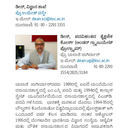
ಡೀನ್,
ವಿಜ್ಞಾನ ಶಾಖೆ
ಪ್ರೊ ಉಮೇಶ್ ವರ್ಸ್ನೆ
ಇ-ಮೇಲ್:
dean.sci@iisc.ac.in
ದೂರವಾಣಿ: 91- 80 – 2293 3355
ಡೀನ್, ಪದವಿಹಂತದ ಶೈಕ್ಷಣಿಕ
ಕೋರ್ಸ್ (ಅಂಡರ್ ಗ್ರ್ಯಾಜುಯೇಟ್
ಪ್ರೋಗ್ರ್ಯಾಮ್)
ಪ್ರೊ. ಬಾಲಾಜಿ ಜಾಗಿರ್ದಾರ್
ಇ-ಮೇಲ್:
dean.ug@iisc.ac.in
ದೂರವಾಣಿ: 91-80-2293
3554/2825/3184
ಬಾಲಾಜಿ ಜಾಗೀರ್ದಾರ್‌ರವರು 1989ರಲ್ಲಿ ಐ‌ಐಟಿ-ಬಾಂಬೆಯಿಂದ
ರಸಾಯನಶಾಸ್ತ್ರದಲ್ಲಿ ಎಂ.ಎಸ್ಸಿ ಪದವಿ ಮತ್ತು 1994ರಲ್ಲಿ ಕಾನ್ಸಾಸ್
ಸ್ಟೇಟ್ ಯೂನಿವರ್ಸಿಟಿಯಿಂದ ರಸಾಯನಶಾಸ್ತ್ರದಲ್ಲಿ ಪಿ‌ಎಚ್‌ಡಿ.
ಪದವಿ ಗಳಿಸಿದರು. ಭಾರತಕ್ಕೆ ಮರಳುವ ಮೊದಲು 1994-95ರಲ್ಲಿ
ಬೌಲ್ಡರ್‌ನ ಕೊಲೊರಾಡೋ ವಿಶ್ವವಿದ್ಯಾಲಯದಲ್ಲಿ ಪೋಸ್ಟ್‌ಡಾಕ್ ಆಗಿ
ಒಂದೂವರೆ ವರ್ಷ ಕೆಲಸ ಮಾಡಿದರು. ನಂತರ ಅಕ್ಟೋಬರ್
1995ರಲ್ಲಿ ಬೆಂಗಳೂರಿನ ಭಾರತೀಯ ವಿಜ್ಞಾನ ಸಂಸ್ಥೆಯ ಅಜೈವಿಕ
ಮತ್ತು ಭೌತಿಕ ರಸಾಯನಶಾಸ್ತ್ರದ ವಿಭಾಗದಲ್ಲಿ ಅಧ್ಯಾಪಕರಾಗಿ