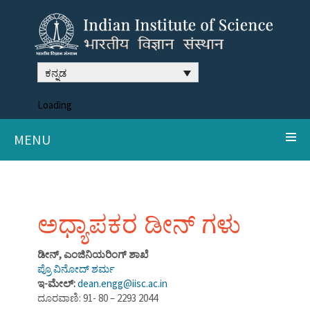
ಕನ್ನಡ
Loading
MENU
ಅಧ್ಯಾಪಕರ ಡೀನ್ ಗಳು
ಡೀನ್, ಎಂಜಿನಿಯರಿಂಗ್ ಶಾಖೆ
ಪ್ರೊ ವಿನೋದ್ ಶರ್ಮ
ಇ-ಮೇಲ್:
dean.engg@iisc.ac.in
ದೂರವಾಣಿ: 91- 80 – 2293 2044