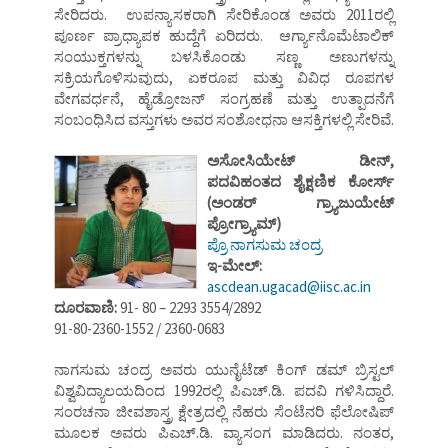
ಸೇರಿದರು. ಉಪನ್ಯಾಸಕರಾಗಿ ಸೇರಿಕೊಂಡ ಅವರು 2011ರಲ್ಲಿ
ಪೂರ್ಣ ಪ್ರಾಧ್ಯಾಪಕ ಹುದ್ದೆಗೆ ಏರಿದರು. ಆರ್ಗ್ಯಾನೊಮೆಟಾಲಿಕ್
ಸಂಯುಕ್ತಗಳನ್ನು ಬಳಸಿಕೊಂಡು ಸಣ್ಣ ಅಣುಗಳನ್ನು
ಸಕ್ರಿಯಗೊಳಿಸುವುದು, ಏಕರೂಪ ಮತ್ತು ವಿವಿಧ ರೂಪಗಳ
ವೇಗವರ್ಧನೆ, ಹೈಡ್ರೋಜನ್ ಸಂಗ್ರಹಣೆ ಮತ್ತು ಉತ್ಪಾದನೆಗೆ
ಸಂಬಂಧಿಸಿದ ವಸ್ತುಗಳು ಅವರ ಸಂಶೋಧನಾ ಆಸಕ್ತಿಗಳಲ್ಲಿ ಸೇರಿವೆ.
ಅಸೋಸಿಯೇಟ್ ಡೀನ್,
ಪದವಿಹಂತದ ಶೈಕ್ಷಣಿಕ ಕೋರ್ಸ್
(ಅಂಡರ್ ಗ್ರ್ಯಾಜುಯೇಟ್
ಪ್ರೋಗ್ರ್ಯಾಮ್)
ಪ್ರೊ ನಾಗಸುಮ ಚಂದ್ರ
ಇ-ಮೇಲ್:
ascdean.ugacad@iisc.ac.in
ದೂರವಾಣಿ:
91- 80 – 2293
3554/2892
91-80-2360-1552 / 2360-0683
ನಾಗಸುಮ ಚಂದ್ರ ಅವರು ಯುನೈಟೆಡ್ ಕಿಂಗ್ ಡಮ್ ಬ್ರಿಸ್ಟಲ್
ವಿಶ್ವವಿದ್ಯಾಲಯದಿಂದ 1992ರಲ್ಲಿ ಪಿಎಚ್.ಡಿ. ಪದವಿ ಗಳಿಸಿದ್ದಾರೆ.
ಸಂರಚನಾ ಜೀವಶಾಸ್ತ್ರ ಕ್ಷೇತ್ರದಲ್ಲಿ ನೆಹರು ಸೆಂಟೆನರಿ ಫೆಲೋಷಿಪ್
ಮೂಲಕ ಅವರು ಪಿಎಚ್.ಡಿ. ವ್ಯಾಸಂಗ ಮಾಡಿದರು. ನಂತರ,