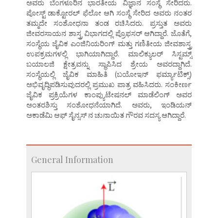
ಅವರು ಬೆಂಗಳೂರಿನ ಭಾರತೀಯ ವಿಜ್ಞಾನ ಸಂಸ್ಥೆ ಸೇರಿದರು.
ಪೋಸ್ಟ್ ಡಾಕ್ಟೋರಲ್ ಫೆಲೋ ಆಗಿ ಸಂಸ್ಥೆ ಸೇರಿದ ಅವರು ನಂತರ
ತಮ್ಮದೇ ಸಂಶೋಧನಾ ತಂಡ ರಚಿಸಿದರು. ಪ್ರಸ್ತುತ ಅವರು
ಜೀವರಸಾಯನ ಶಾಸ್ತ್ರ ವಿಭಾಗದಲ್ಲಿ ಪ್ರೊಫಸರ್ ಆಗಿದ್ದಾರೆ. ಜೊತೆಗೆ,
ಸಂಸ್ಥೆಯ ಜೈವಿಕ ಎಂಜಿನಿಯರಿಂಗ್ ಮತ್ತು ಗಣಿತೀಯ ಜೀವಶಾಸ್ತ್ರ
ಉಪಕ್ರಮಗಳಲ್ಲಿ ಭಾಗಿಯಾಗಿದ್ದಾರೆ. ಮಾಲಿಕ್ಯುಲರ್ ಸಿಸ್ಟಮ್ಸ್
ಬಯಾಲಜಿ ಕ್ಷೇತ್ರವನ್ನು ಸ್ಥಾಪಿಸಿದ ಶ್ರೇಯ ಅವರದ್ದಾಗಿದೆ.
ಸಂಸ್ಥೆಯಲ್ಲಿ ಜೈವಿಕ ಮಾಹಿತಿ (ಬಯೋಇನ್ ಫರ್ಮ್ಯಾಟಿಕ್ಸ್)
ಅಭಿವೃದ್ಧಿಪಡಿಸುವುದರಲ್ಲಿ ಪ್ರಮುಖ ಪಾತ್ರ ವಹಿಸಿದರು. ಸಂಕೀರ್ಣ
ಜೈವಿಕ ಪ್ರಕ್ರಿಯೆಗಳ ಕಾಂಪ್ಯುಟೇಷನಲ್ ಮಾಡೆಲಿಂಗ್ ಅವರ
ಅಂತರಶಿಸ್ತು ಸಂಶೋಧನೆಯಾಗಿದೆ. ಅವರು, ಇಂಡಿಯನ್
ಅಕಾಡೆಮಿ ಆಫ್ ಸೈನ್ಸಸ್ ನ ಚುನಾಯಿತ ಗೌರವ ಸದಸ್ಯ ಆಗಿದ್ದಾರೆ.
General Information