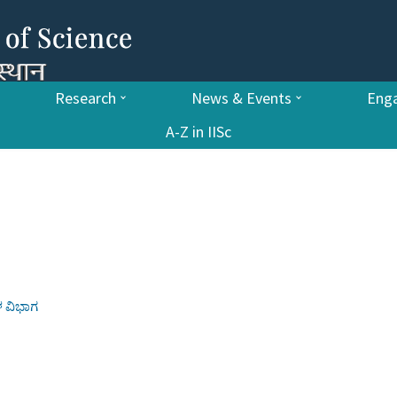
Research
News & Events
Enga
A-Z in IISc
ಗಳ ವಿಭಾಗ