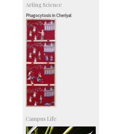
Arting Science
Centre for Continuing Education
KVPY
Phagocytosis in Cheriyal
Social Events
Campus Life