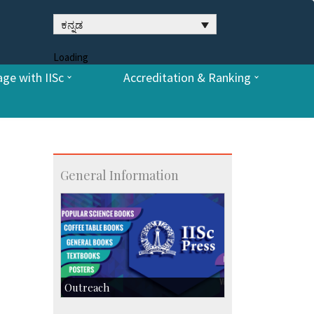
ಕನ್ನಡ
Loading
ge with IISc
Accreditation & Ranking
General Information
Outreach
IIScPress