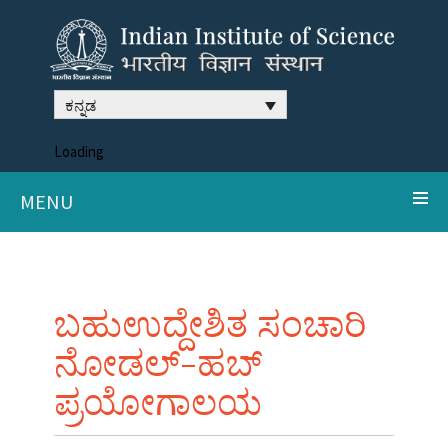
ಕನ್ನಡ
Loading
MENU
ಬಹುಉದ್ದೇಶಿತ ಸಂಚಾರಿ
ನೋಡಲ್-ಹಬ್
ಪ್ರಯೋಗಾಲಯ