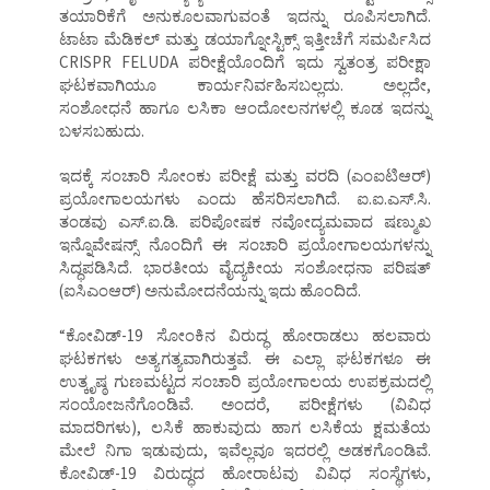
ತಯಾರಿಕೆಗೆ ಅನುಕೂಲವಾಗುವಂತೆ ಇದನ್ನು ರೂಪಿಸಲಾಗಿದೆ.
ಟಾಟಾ ಮೆಡಿಕಲ್ ಮತ್ತು ಡಯಾಗ್ನೋಸ್ಟಿಕ್ಸ್ ಇತ್ತೀಚೆಗೆ ಸಮರ್ಪಿಸಿದ
CRISPR FELUDA ಪರೀಕ್ಷೆಯೊಂದಿಗೆ ಇದು ಸ್ವತಂತ್ರ ಪರೀಕ್ಷಾ
ಘಟಕವಾಗಿಯೂ ಕಾರ್ಯನಿರ್ವಹಿಸಬಲ್ಲದು. ಅಲ್ಲದೇ,
ಸಂಶೋಧನೆ ಹಾಗೂ ಲಸಿಕಾ ಆಂದೋಲನಗಳಲ್ಲಿ ಕೂಡ ಇದನ್ನು
ಬಳಸಬಹುದು.
ಇದಕ್ಕೆ ಸಂಚಾರಿ ಸೋಂಕು ಪರೀಕ್ಷೆ ಮತ್ತು ವರದಿ (ಎಂಐಟಿಆರ್)
ಪ್ರಯೋಗಾಲಯಗಳು ಎಂದು ಹೆಸರಿಸಲಾಗಿದೆ. ಐ.ಐ.ಎಸ್.ಸಿ.
ತಂಡವು ಎಸ್.ಐ.ಡಿ. ಪರಿಪೋಷಕ ನವೋದ್ಯಮವಾದ ಷಣ್ಮುಖ
ಇನ್ನೊವೇಷನ್ಸ್ ನೊಂದಿಗೆ ಈ ಸಂಚಾರಿ ಪ್ರಯೋಗಾಲಯಗಳನ್ನು
ಸಿದ್ಧಪಡಿಸಿದೆ. ಭಾರತೀಯ ವೈದ್ಯಕೀಯ ಸಂಶೋಧನಾ ಪರಿಷತ್
(ಐಸಿಎಂಆರ್) ಅನುಮೋದನೆಯನ್ನು ಇದು ಹೊಂದಿದೆ.
“ಕೋವಿಡ್-19 ಸೋಂಕಿನ ವಿರುದ್ಧ ಹೋರಾಡಲು ಹಲವಾರು
ಘಟಕಗಳು ಅತ್ಯಗತ್ಯವಾಗಿರುತ್ತವೆ. ಈ ಎಲ್ಲಾ ಘಟಕಗಳೂ ಈ
ಉತ್ಕೃಷ್ಠ ಗುಣಮಟ್ಟದ ಸಂಚಾರಿ ಪ್ರಯೋಗಾಲಯ ಉಪಕ್ರಮದಲ್ಲಿ
ಸಂಯೋಜನೆಗೊಂಡಿವೆ. ಅಂದರೆ, ಪರೀಕ್ಷೆಗಳು (ವಿವಿಧ
ಮಾದರಿಗಳು), ಲಸಿಕೆ ಹಾಕುವುದು ಹಾಗ ಲಸಿಕೆಯ ಕ್ಷಮತೆಯ
ಮೇಲೆ ನಿಗಾ ಇಡುವುದು, ಇವೆಲ್ಲವೂ ಇದರಲ್ಲಿ ಅಡಕಗೊಂಡಿವೆ.
ಕೋವಿಡ್-19 ವಿರುದ್ಧದ ಹೋರಾಟವು ವಿವಿಧ ಸಂಸ್ಥೆಗಳು,