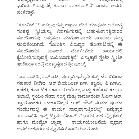
ಭಾಗಿಯಾಗಿರುವುದಕ್ಕೆ ತುಂಬಾ ಸಂತಸವಾಗಿದೆ’ ಎಂದೂ ಅವರು
ಹೇಳಿದ್ದಾರೆ.
“ಕೋವಿಡ್-19 ಹಬ್ಬುವುದನ್ನು ಅಥವಾ ಬೇರೆ ಯಾವುದೇ ಆರೋಗ್ಯ
ಸಂಕಷ್ಟ ಸ್ಥಿತಿಯನ್ನು ನಿರ್ವಹಿಸುವಲ್ಲಿ ಬಹು-ಹಿತಾಸಕ್ತಿದಾರರ
ಸಹಯೋಗವು ಅತ್ಯುತ್ತಮ ಮಾರ್ಗೋಪಾಯ ಎಂಬುದು ನಮ್ಮ
ನಂಬಿಕೆಯಾಗಿದೆ. ಸೋಂಕಿನ ವಿರುದ್ಧದ ಹೋರಾಟದಲ್ಲಿ ಈ
ಸಹಯೋಗದ ಮೂಲಕ ದೇಶಸೇವೆಯ ಕಾರ್ಯದಲ್ಲಿ
ಕೈಜೋಡಿಸುವುದಕ್ಕೆ ಖುಷಿಯಾಗುತ್ತಿದೆ” ಎನ್ನುತ್ತಾರೆ ಸ್ಟೇಟ್ ಸ್ಟ್ರೀಟ್
ಇಂಡಿಯಾ ಕಂಟ್ರಿ ಮುಖ್ಯಸ್ಥರಾದ ಶ್ರೀ ಪೂಲ್ಸ್.
“ಐ.ಐ.ಎಸ್.ಸಿ., ಎಸ್.ಐ.ಡಿ., ಷಣ್ಮುಖ ಇನ್ನೊವೇಷನ್ಸ್, ಹೊರಗಿನಿಂದ
ಸಹಕಾರ ನೀಡಿದ ಆರ್.ಜಿ.ಯು.ಎಚ್.ಎಸ್. ತಜ್ಞರು, ಪಿ.ಎಸ್.ಎ.
ಕಚೇರಿ, ಕರ್ನಾಟಕ ಸರ್ಕಾರದ ಆರೋಗ್ಯ ಮತ್ತು ಕುಟುಂಬ ಕಲ್ಯಾಣ
ಇಲಾಖೆ, ಸ್ವಯಂ ಸೇವಾ ಸಂಸ್ಥೆ ಮತ್ತು ಕಾರ್ಪೊರೇಟ್ ಸಿ.ಎಸ್.ಆರ್.
ಪ್ರಾಯೋಜಕರ ಸಹಕಾರವಿಲ್ಲದೆ ಲಾಕ್ ಡೌನ್ ನಂತಹ ಇಂತಹ
ಸಂದರ್ಭದಲ್ಲಿ ಈ ಕಾರ್ಯ ಸಾಧ್ಯವಾಗುತ್ತಿರಲಿಲ್ಲ” ಎನ್ನುತ್ತಾರೆ
ಐ.ಐ.ಎಸ್.ಸಿ. ಇನ್ಸ್ ಟ್ರುಮೆಂಟೇಷನ್ ವಿಭಾಗದ ಸಹ ಪ್ರೊಫೆಸರ್
ಹಾಗೂ ಮೊಬೈಲ್ ಲ್ಯಾಬ್ಸ್ ಕಾರ್ಯಯೋಜನೆಯ ಪ್ರಧಾನ
ಅವಲೋಕನರರಾದ ಪ್ರೊಫೆಸರ್ ಸಾಯಿ ಶಿವ ಗೋರ್ತಿ.