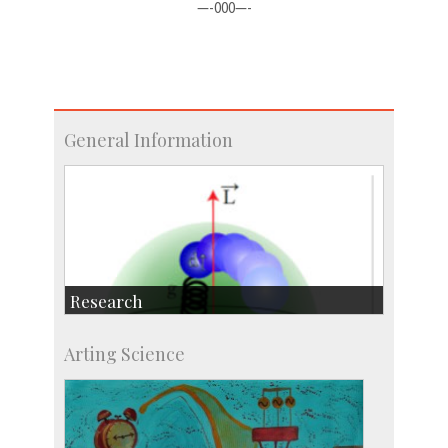
—-000—-
General Information
Research
Research Highlights
Arting Science
Accolades
IISc in the News
more…