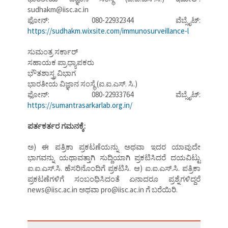
sudhakm@iisc.ac.in
ಫೋನ್: 080-22932344 ವೆಬ್ಸೈಟ್:
https://sudhakm.wixsite.com/immunosurveillance-l
ಸುಮಂತ್ರ ಸರ್ಕಾರ್
ಸಹಾಯಕ ಪ್ರಾಧ್ಯಾಪಕರು
ಭೌತಶಾಸ್ತ್ರ ವಿಭಾಗ
ಭಾರತೀಯ ವಿಜ್ಞಾನ ಸಂಸ್ಥೆ (ಐ.ಐ.ಎಸ್. ಸಿ.)
ಫೋನ್: 080-22933764 ವೆಬ್ಸೈಟ್:
https://sumantrasarkarlab.org.in/
ಪರ್ತಕರ್ತರ ಗಮನಕ್ಕೆ:
ಅ) ಈ ಪತ್ರಿಕಾ ಪ್ರಕಟಣೆಯನ್ನು ಅಥವಾ ಇದರ ಯಾವುದೇ
ಭಾಗವನ್ನು ಯಥಾವತ್ತಾಗಿ ಸುದ್ದಿಯಾಗಿ ಪ್ರಕಟಿಸಿದರೆ ದಯವಿಟ್ಟು
ಐ.ಐ.ಎಸ್.ಸಿ. ಹೆಸರಿನೊಂದಿಗೆ ಪ್ರಕಟಿಸಿ. ಆ) ಐ.ಐ.ಎಸ್.ಸಿ. ಪತ್ರಿಕಾ
ಪ್ರಕಟಣೆಗಳಿಗೆ ಸಂಬಂಧಿಸಿದಂತೆ ಏನಾದರೂ ಪ್ರಶ್ನೆಗಳಿದ್ದರೆ
news@iisc.ac.in ಅಥವಾ pro@iisc.ac.in ಗೆ ಬರೆಯಿರಿ.