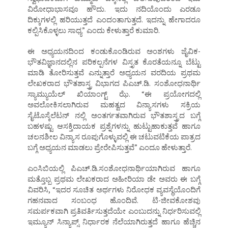
ವಿರೋಧಾಭಾಸವೂ ಹೌದು. ಇದು ನದಿಯೊಂದು ಎರಡೂ
ದಿಕ್ಕುಗಳಲ್ಲಿ ಹರಿಯುತ್ತದೆ ಎಂದಂತಾಗುತ್ತದೆ. ಇದನ್ನು ಹೇಗಾದರೂ
ಕಲ್ಪಿಸಿಕೊಳ್ಳಲು ಸಾಧ್ಯ” ಎಂದು ಕೇಳುತ್ತಾರೆ ಕುಮಾರಿ.
ಈ ಅಧ್ಯಯನದಿಂದ ಕಂಡುಕೊಂಡಿರುವ ಅಂಶಗಳು ಜೈವಿಕ-
ಭೌತವಿಜ್ಞಾನದಲ್ಲಿನ ಪರಿಕಲ್ಪನೆಗಳ ವಿಸ್ತೃತ ಕೊರತೆಯನ್ನೂ ಬೆಟ್ಟು
ಮಾಡಿ ತೋರಿಸುತ್ತವೆ ಎನ್ನುತ್ತಾರೆ ಅಧ್ಯಯನ ವರದಿಯ ಪ್ರಥಮ
ಲೇಖಕರಾದ ಭೌತಶಾಸ್ತ್ರ ವಿಭಾಗದ ಪಿಎಚ್.ಡಿ. ಸಂಶೋಧನಾರ್ಥಿ
ಸ್ಯಾಮ್ಯುಯೆಲ್ ಖಿಯಾಂಗ್ಟ್ ಝೆ. “ಈ ಪ್ರಯೋಗದಲ್ಲಿ
ಅವಲೋಕಿಸಲಾಗಿರುವ ಮಹತ್ವದ ವಿನ್ಯಾಸಗಳು ಸಕ್ರಿಯ
ಸೈಟೊಸ್ಕೆಲೆಟನ್ ನಲ್ಲಿ ಅಂತರ್ಗತವಾಗಿರುವ ಭೌತಶಾಸ್ತ್ರದ ಬಗ್ಗೆ
ಬಹಳಷ್ಟು ಆಸಕ್ತಿದಾಯಕ ಪ್ರಶ್ನೆಗಳನ್ನು ಹುಟ್ಟುಹಾಕುತ್ತವೆ ಹಾಗೂ
ಚಲನಶೀಲ ವಿನ್ಯಾಸ ರೂಪುಗೊಳ್ಳುವಲ್ಲಿ ಈ ಚಟುವಟಿಕೆಯ ಪಾತ್ರದ
ಬಗ್ಗೆ ಅಧ್ಯಯನ ಮಾಡಲು ಪ್ರೇರೇಪಿಸುತ್ತವೆ” ಎಂದೂ ಹೇಳುತ್ತಾರೆ.
ಎಂಸಿಬಿಯಲ್ಲಿ ಪಿಎಚ್.ಡಿ.ಸಂಶೋಧನಾರ್ಥಿಯಾಗಿರುವ ಹಾಗೂ
ಮತ್ತೊಬ್ಬ ಪ್ರಥಮ ಲೇಖಕರಾದ ಅಹೀರಿಯಾ ಡೇ ಅವರು ಈ ಬಗ್ಗೆ
ವಿವರಿಸಿ, “ಇದರ ಸೂಚಿತ ಅರ್ಥಗಳು ನಿರೋಧಕ ವ್ಯವಸ್ಥೆಯೊಂದಿಗೆ
ಗಹನವಾದ ಸಂಬಂಧ ಹೊಂದಿವೆ. ಟಿ-ಜೀವಕೋಶವು
ಸಮರ್ಪಕವಾಗಿ ಪ್ರತಿವರ್ತಿಸುತ್ತದೆಯೇ ಎಂಬುದನ್ನು ನಿರ್ಧರಿಸುವಲ್ಲಿ
ಇಮ್ಯೂನ್ ಸಿನ್ಯಾಪ್ಸ್ ನಿರ್ಧಾರಕ ನೆಲೆಯಾಗಿರುತ್ತದೆ ಹಾಗೂ ಹೆಚ್ಚಿನ