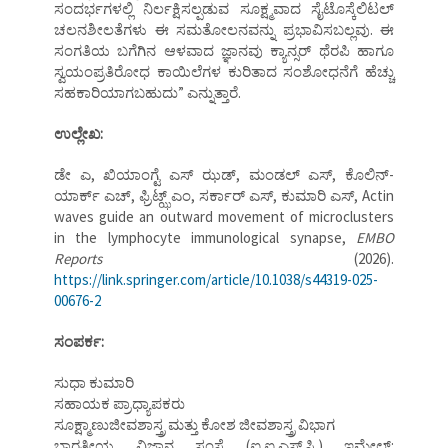
ಸಂದರ್ಭಗಳಲ್ಲಿ ನಿರ್ಲಕ್ಷಿಸಲ್ಪಡುವ ಸೂಕ್ಷ್ಮವಾದ ಸೈಟೊಸ್ಕೆಲಿಟಲ್
ಚಲನಶೀಲತೆಗಳು ಈ ಸಮತೋಲನವನ್ನು ಪ್ರಭಾವಿಸಬಲ್ಲವು. ಈ
ಸಂಗತಿಯ ಬಗೆಗಿನ ಆಳವಾದ ಜ್ಞಾನವು ಕ್ಯಾನ್ಸರ್ ಥೆರಪಿ ಹಾಗೂ
ಸ್ವಯಂಪ್ರತಿರೋಧ ಕಾಯಿಲೆಗಳ ಕುರಿತಾದ ಸಂಶೋಧನೆಗೆ ಹೆಚ್ಚು
ಸಹಕಾರಿಯಾಗಬಹುದು” ಎನ್ನುತ್ತಾರೆ.
ಉಲ್ಲೇಖ:
ಡೇ ಎ, ಖಿಯಾಂಗ್ಟೆ ಎಸ್ ಝಡ್, ಮಂಡಲ್ ಎಸ್, ಕೊಲಿನ್-
ಯಾರ್ಕ್ ಎಚ್, ಫ್ರಿಟ್ಝ್ ಎಂ, ಸರ್ಕಾರ್ ಎಸ್, ಕುಮಾರಿ ಎಸ್, Actin
waves guide an outward movement of microclusters
in the lymphocyte immunological synapse,
EMBO
Reports
(2026).
https://link.springer.com/article/10.1038/s44319-025-
00676-2
ಸಂಪರ್ಕ:
ಸುಧಾ ಕುಮಾರಿ
ಸಹಾಯಕ ಪ್ರಾಧ್ಯಾಪಕರು
ಸೂಕ್ಷ್ಮಾಣುಜೀವಶಾಸ್ತ್ರ ಮತ್ತು ಕೋಶ ಜೀವಶಾಸ್ತ್ರ ವಿಭಾಗ
ಭಾರತೀಯ ವಿಜ್ಞಾನ ಸಂಸ್ಥೆ (ಐ.ಐ.ಎಸ್.ಸಿ.) ಇಮೇಲ್: