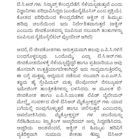
ಟಿ.ಸಿ.ಆರ್.ಗಳು ಸಿನ್ಯಾಪ್ಸ್ ಕೇಂದ್ರದೆಡೆಗೆ ಸೆಳೆಯಲ್ಪಡುತ್ತುವೆ ಎಂದು
ವಿಜ್ಞಾನಿಗಳು ಪರಿಭಾವಿಸಿದ್ದರು (ಎಂಡೊಸೈಟೊಸಿಸ್ ಎಂಬ ಪ್ರಕ್ರಿಯೆ).
ಕೋಶದ ಪರಿಧಿಯಿಂದ ಕೇಂದ್ರದೆಡೆಗಿನ ಆಕ್ಟಿನ್ ನ ಹಿಮ್ಮುಖ
ಹರಿವು ಚಲನೆಯಿಂದ ಇದು ನಿರ್ದೇಶಿತವಾಗುತ್ತದೆ (ಆಕ್ಟಿನ್
ಎಂಬುದು ಜೀವಕೋಶವನ್ನು ರೂಪಿಸುವ ಸಲುವಾಗಿ ತಂತುಗಳನ್ನು
ರೂಪಿಸುವ ಸೈಟೊಸ್ಕೆಲಿಟಲ್ ಪ್ರೋಟೀನ್ ಆಗಿದೆ)
ಆದರೆ, ಟಿ-ಜೀವಕೋಶಗಳು ಅನುಕ್ರಮವಾಗಿ ಹಲವು ಎ.ಪಿ.ಸಿ.ಗಳಿಗೆ
ಬಂಧಗೊಳ್ಳಬಲ್ಲವು. ಒಂದೊಮ್ಮೆ, ಎಲ್ಲಾ ಟಿ.ಸಿ.ಆರ್.ಗಳು
ಜೀವಕೋಶದೊಳಕ್ಕೆ ಸೆಳೆಯಲ್ಪಟ್ಟಿದ್ದರೆ ಹಾಗೂ ಪ್ರತಿಬಾರಿಯೂ ಅವು
ಹೊಸದಾಗಿ ಉತ್ಪತ್ತಿಯಾಗಬೇಕಾಗಿದ್ದರೆ ಇದು ಸಾಧ್ಯವಾಗುತ್ತಿರಲಿಲ್ಲ.
ಈ ಬಗ್ಗೆ ಮತ್ತಷ್ಟು ಅಧ್ಯಯನ ನಡೆಸುವ ಸಲುವಾಗಿ ಐ.ಐ.ಎಸ್.ಸಿ.
ತಜ್ಞರು ಹೈ ಸ್ಪೇಷಿಯಲ್ ಮತ್ತು ಟೆಂಪೋರಲ್ ರೆಸಲ್ಯೂಷನ್
ಇಮೇಜಿಂಗ್ ತಾಂತ್ರಿಕತೆಗಳನ್ನು ಬಳಸಿದರು. ಆ ಮೂಲಕ ಟಿ-
ಜೀವಕೋಶ ಹಾಗೂ ಎ.ಪಿ.ಸಿ.ಯಂತಹ ಲಿಪಿಡ್ ಬೈಲೇಯರ್
ಮೇಲ್ಮೈ ಸಂಪರ್ಕದ ವೇಳೆ ಟಿಸಿಆರ್ ಮೈಕ್ರೋಕ್ಲಸ್ಟರ್ ಗಳು ಯಾವ
ಬಗೆಯಲ್ಲಿ ರೂಪುಗೊಳ್ಳುತ್ತವೆ ಹಾಗೂ ಚಲಿಸುತ್ತವೆ ಎಂಬುದನ್ನು
ಅವಲೋಕಿಸಿದರು. ಮೈಕ್ರೋಕ್ಲಸ್ಟರ್ ಗಳ ಚಲನೆಯನ್ನು
ಸೆರೆಹಿಡಿಯಲು ಟ್ರ್ಯಾಕಿಂಗ್ ಅಲ್ಗಾರಿದಮ್ ಅನ್ನು ಸಿದ್ಧಪಡಿಸಿದರು.
ಅಚ್ಚರಿಯ ಅಂಶವೆಂದರೆ, ಆಕ್ಟಿನ್ ನ ಹಿಮ್ಮುಖ ಹರಿವಿಗೆ
ವ್ಯತಿರಿಕ್ತವಾಗಿ ಸುಮಾರು ಶೇಕಡಾ 40ಷ್ಟು ಟಿಸಿಆರ್