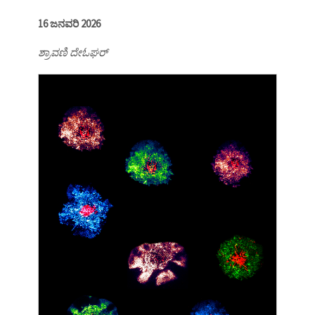
16 ಜನವರಿ 2026
ಶ್ರಾವಣಿ ದೇಓಘರ್