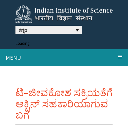
ಕನ್ನಡ
Loading
MENU
ಟಿ-ಜೀವಕೋಶ ಸಕ್ರಿಯತೆಗೆ
ಆಕ್ಟಿನ್ ಸಹಕಾರಿಯಾಗುವ
ಬಗೆ