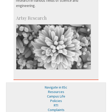
research in various fields of science and
engineering.
Artsy Research
Navigate in IISc
Resources
Campus Life
Policies
RTI
Complaints