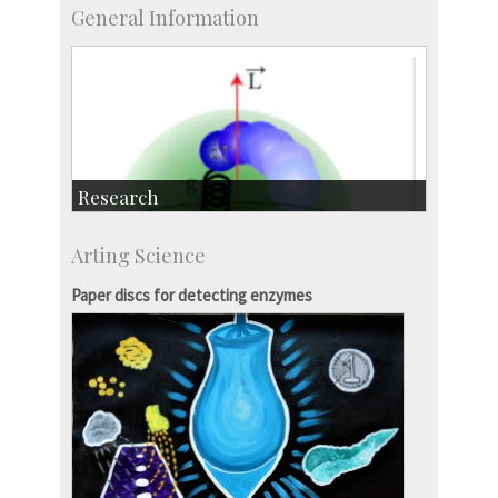
General Information
Research
Research Highlights
Arting Science
Accolades
IISc in the News
Paper discs for detecting enzymes
more…