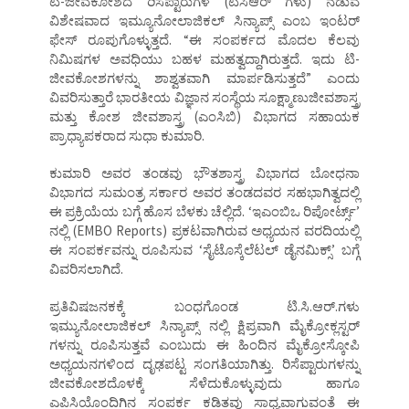
ಟಿ-ಜೀವಕೋಶದ ರಿಸೆಪ್ಟಾರುಗಳ (ಟಿಸಿಆರ್ ಗಳು) ನಡುವೆ
ವಿಶೇಷವಾದ ಇಮ್ಯೂನೋಲಾಜಿಕಲ್ ಸಿನ್ಯಾಪ್ಸ್ ಎಂಬ ಇಂಟರ್
ಫೇಸ್ ರೂಪುಗೊಳ್ಳುತ್ತದೆ. “ಈ ಸಂಪರ್ಕದ ಮೊದಲ ಕೆಲವು
ನಿಮಿಷಗಳ ಅವಧಿಯು ಬಹಳ ಮಹತ್ವದ್ದಾಗಿರುತ್ತದೆ. ಇದು ಟಿ-
ಜೀವಕೋಶಗಳನ್ನು ಶಾಶ್ವತವಾಗಿ ಮಾರ್ಪಡಿಸುತ್ತದೆ” ಎಂದು
ವಿವರಿಸುತ್ತಾರೆ ಭಾರತೀಯ ವಿಜ್ಞಾನ ಸಂಸ್ಥೆಯ ಸೂಕ್ಷ್ಮಾಣುಜೀವಶಾಸ್ತ್ರ
ಮತ್ತು ಕೋಶ ಜೀವಶಾಸ್ತ್ರ (ಎಂಸಿಬಿ) ವಿಭಾಗದ ಸಹಾಯಕ
ಪ್ರಾಧ್ಯಾಪಕರಾದ ಸುಧಾ ಕುಮಾರಿ.
ಕುಮಾರಿ ಅವರ ತಂಡವು ಭೌತಶಾಸ್ತ್ರ ವಿಭಾಗದ ಬೋಧನಾ
ವಿಭಾಗದ ಸುಮಂತ್ರ ಸರ್ಕಾರ ಅವರ ತಂಡದವರ ಸಹಭಾಗಿತ್ವದಲ್ಲಿ
ಈ ಪ್ರಕ್ರಿಯೆಯ ಬಗ್ಗೆ ಹೊಸ ಬೆಳಕು ಚೆಲ್ಲಿದೆ. ‘ಇಎಂಬಿಒ ರಿಪೋರ್ಟ್ಸ್’
ನಲ್ಲಿ (EMBO Reports) ಪ್ರಕಟವಾಗಿರುವ ಅಧ್ಯಯನ ವರದಿಯಲ್ಲಿ
ಈ ಸಂಪರ್ಕವನ್ನು ರೂಪಿಸುವ ‘ಸೈಟೊಸ್ಕೆಲೆಟಲ್ ಡೈನಮಿಕ್ಸ್’ ಬಗ್ಗೆ
ವಿವರಿಸಲಾಗಿದೆ.
ಪ್ರತಿವಿಷಜನಕಕ್ಕೆ ಬಂಧಗೊಂಡ ಟಿ.ಸಿ.ಆರ್.ಗಳು
ಇಮ್ಯುನೋಲಾಜಿಕಲ್ ಸಿನ್ಯಾಪ್ಸ್ ನಲ್ಲಿ ಕ್ಷಿಪ್ರವಾಗಿ ಮೈಕ್ರೋಕ್ಲಸ್ಟರ್
ಗಳನ್ನು ರೂಪಿಸುತ್ತವೆ ಎಂಬುದು ಈ ಹಿಂದಿನ ಮೈಕ್ರೋಸ್ಕೋಪಿ
ಅಧ್ಯಯನಗಳಿಂದ ದೃಢಪಟ್ಟ ಸಂಗತಿಯಾಗಿತ್ತು. ರಿಸೆಪ್ಟಾರುಗಳನ್ನು
ಜೀವಕೋಶದೊಳಕ್ಕೆ ಸೆಳೆದುಕೊಳ್ಳುವುದು ಹಾಗೂ
ಎಪಿಸಿಯೊಂದಿಗಿನ ಸಂಪರ್ಕ ಕಡಿತವು ಸಾಧ್ಯವಾಗುವಂತೆ ಈ