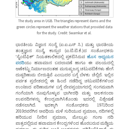
The study area in UGB. The triangles represent dams and the
green circles represent the weather stations that provided data
for the study. Credit: Swarnkar et al.
ಭಾರತೀಯ ವಿಜ್ಞಾನ ಸಂಸ್ಥೆ (ಐ.ಐ.ಎಸ್ ಸಿ.) ಮತ್ತು ಭಾರತೀಯ
ತಂತ್ರಜ್ಞಾನ ಸಂಸ್ಥೆ, ಕಾನ್ಪುರ (ಐ.ಟಿ.ಟಿ.ಕೆ.)ದ ಸಂಶೋಧಕರು
‘ಸೈಂಟಿಫಿಕ್’ ನಿಯತಕಾಲಿಕದಲ್ಲಿ ಪ್ರಕಟಿಸಿರುವ
ಹೊಸ ಅಧ್ಯಯನ
ವರದಿ
ಯು ಹವಾಮಾನ ಬದಲಾವಣೆ ಹಾಗೂ ಈ ವಲಯದಲ್ಲಿ
ಅಣೆಕಟ್ಟು ನಿರ್ಮಾಣದಂತಹ ಮನುಷ್ಯಜನ್ಯ ಚಟುವಟಿಕೆಗಳು ಹೇಗೆ
ದುಷ್ಪರಿಣಾಮ ಬೀರುತ್ತಿವೆ ಎಂಬುದರ ಬಗ್ಗೆ ಬೆಳಕು ಚೆಲ್ಲಿದೆ. ಇಲ್ಲಿನ
ಪರ್ವತ ಪ್ರದೇಶದಲ್ಲಿ ಈ ಹಿಂದೆ ನಡೆದಿದ್ದ ಚಟುವಟಿಕೆಗಳಿಂದ
ಉಂಟಾದ ಪರಿಣಾಮಗಳ ಬಗ್ಗೆ ದೇವಪ್ರಯಾಗದಲ್ಲಿ ಸಂಗಮವಾಗಿ
ಗಂಗೆಯಾಗಿ ರೂಪುಗೊಳ್ಳುವ ಭಾಗೀರಥಿ ಮತ್ತು ಅಲಕನಂದಾ
ಉಪನದಿಗಳನ್ನು ಕೇಂದ್ರವಾಗಿಸಿಕೊಂಡು ಇದರಲ್ಲಿ ವಿಶ್ಲೇಷಣೆ
ನಡೆಸಲಾಗಿದೆ. ಇದಕ್ಕಾಗಿ ಸಂಶೋಧಕರು 1971ರಿಂದ
2010ರವರೆಗಿನ ಅವಧಿಯ ಮಳೆ ಸುರಿಯುವ ಪ್ರಮಾಣ, ನದಿಗಳಲ್ಲಿ
ಹರಿಯುವ ನೀರಿನ ಪ್ರಮಾಣ, ಮೇಲ್ಮುಖ ಗಂಗಾ ನದಿ
ಪಾತ್ರದಲ್ಲಿರುವ ಹವಾಮಾನ ಕೇಂಧ್ರಗಳಿಂದ ಹೊರಬರುವ ಮಡ್ಡಿಯ