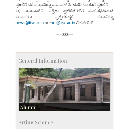
ಪ್ರಕಟಿಸಿದರೆ ದಯವಿಟ್ಟು ಐ.ಐ.ಎಸ್ ಸಿ. ಹೆಸರಿನೊಂದಿಗೆ ಪ್ರಕಟಿಸಿ.
ಆ) ಐ.ಐ.ಎಸ್.ಸಿ. ಪತ್ರಿಕಾ ಪ್ರಕಟಣೆಗಳಿಗೆ ಸಂಬಂಧಿಸಿದಂತೆ
ಏನಾದರೂ ಪ್ರಶ್ನೆಗಳಿದ್ದರೆ ದಯವಿಟ್ಟು
news@iisc.ac.in
or>
pro@iisc.ac.in
ಗೆ ಬರೆಯಿರಿ.
—–000—–
General Information
Alumni
Development & Alumni Affairs
Arting Science
IISc’s Alumni Portal