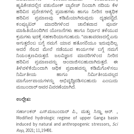
ಹೃಷಿಕೇಶದಲ್ಲಿನ ಪಶುಲೋಕ್ ಬ್ಯಾರೇಜ್ ನಿಂದಾಗಿ ನದಿಯ ಕೆಳ
ಹರಿವಿನ ಪ್ರದೇಶಗಳಲ್ಲಿ ಪ್ರವಾಹಗಳು ಹಾಗೂ ನೀರಿನ ಅತ್ಯಧಿಕ
ಹರಿವಿನ ಪ್ರಮಾಣವು ಕಡಿಮೆಯಾಗಿರುವುದು ದೃಢಪಟ್ಟಿದೆ.
ಕಂಪ್ಯೂಟರ್ ಮಾದರಿಗಳಿಂದ ಚಾಲಿತವಾದ ಪೂರ್ವ
ಮಾಹಿತಿಯೊಂದಿಗಿನ ಯೋಜನೆಗಳು ಹಾಗೂ ನಿರ್ಧಾರ ತಳೆಯುವ
ಕ್ರಮಗಳು ಇದಕ್ಕೆ ಸಹಕಾರಿಯಾಗಬಹುದು. “ವಾತಾವರಣದಲ್ಲಿ ಏನು
ಆಗುತ್ತದೆಂಬ ಬಗ್ಗೆ ನಮಗೆ ಯಾವ ಹತೋಟಿಯೂ ಇರುವುದಿಲ್ಲ.
ಆದರೆ ನೆಲದ ಮೇಲೆ ನಡೆಯುವ ಕಾರ್ಯಗಳ ಬಗ್ಗೆ ನಮಗೆ
ನಿಯಂತ್ರಣವಿರುತ್ತದೆ. ಜಲವಿಜ್ಞಾನ ಮಾದರಿಗಳಿಂದ ನೀರಿನ
ಹರಿವಿನ ಪ್ರಮಾಣವನ್ನು ಅಂದಾಜಿಸಬಹುದಾಗಿರುತ್ತದೆ. ಈ
ತಿಳಿವಳಿಕೆಯಿಂದಾಗಿ ಅಧಿಕ ಪ್ರವಾಹವನ್ನು ಕಡಿಮೆಗೊಳಿಸಲು
ನಿರ್ಮಿತೀಯ ಹಾಗೂ ನಿರ್ಮಿತೀಯವಲ್ಲದ
ಮಾರ್ಗೋಪಾಯಗಳನ್ನು ಅಭಿವೃದ್ಧಿಪಡಿಸಬಹುದು ಎಂಬುದು
ಮಜುಂದಾರ್ ಅವರ ವಿವರಣೆಯಾಗಿದೆ.
ಉಲ್ಲೇಖ:
ಸರ್ಣಾಂಕರ್ ಎಸ್.ಮಜುಂದಾರ್ ಪಿ., ಮತ್ತು ಸಿನ್ಹಾ ಆರ್. ,
Modified hydrologic regime of upper Ganga basin
induced by natural and anthropogenic stressors,
Sci
Rep
,
2021; 11,19491.