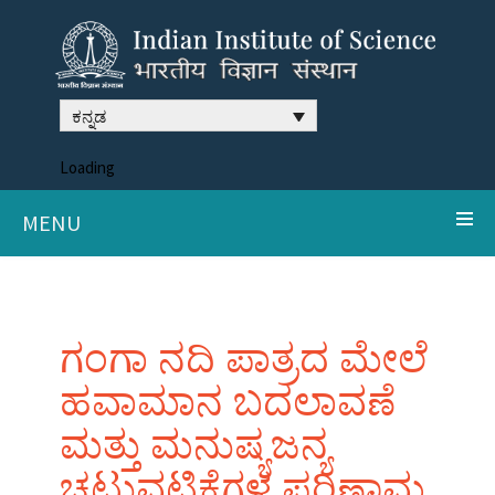
ಕನ್ನಡ
Loading
MENU
ಗಂಗಾ ನದಿ ಪಾತ್ರದ ಮೇಲೆ
ಹವಾಮಾನ ಬದಲಾವಣೆ
ಮತ್ತು ಮನುಷ್ಯಜನ್ಯ
ಚಟುವಟಿಕೆಗಳ ಪರಿಣಾಮ