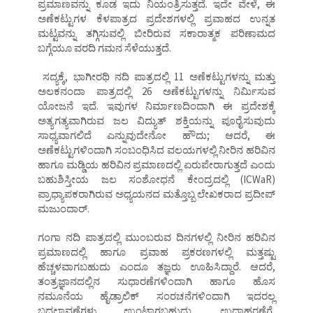
ಪ್ರಮಾಣವನ್ನು ಕೂಡ ಇದು ನಿಯಂತ್ರಿಸುತ್ತದೆ. ಇದೇ ವೇಳೆ, ಈ
ಅಣೆಕಟ್ಟುಗಳ ಕೆಳಪಾತ್ರದ ಪ್ರದೇಶಗಳಲ್ಲಿ ಪ್ರವಾಹದ ಉನ್ನತ
ಮಟ್ಟವನ್ನು ತಗ್ಗಿಸುವಲ್ಲಿ ಬೀರಿರುವ ಸಕಾರಾತ್ಮಕ ಪರಿಣಾಮದ
ಬಗ್ಗೆಯೂ ವರದಿ ಗಮನ ಸೆಳೆಯುತ್ತದೆ.
ಸದ್ಯಕ್ಕೆ, ಭಾಗೀರಥಿ ನದಿ ಪಾತ್ರದಲ್ಲಿ 11 ಅಣೆಕಟ್ಟುಗಳನ್ನು ಮತ್ತು
ಅಲಕನಂದಾ ಪಾತ್ರದಲ್ಲಿ 26 ಅಣೆಕಟ್ಟುಗಳನ್ನು ನಿರ್ಮಿಸುವ
ಯೋಜನೆ ಇದೆ. ಇವುಗಳ ನಿರ್ಮಾಣದಿಂದಾಗಿ ಈ ಪ್ರದೇಶಕ್ಕೆ
ಅತ್ಯಗತ್ಯವಾಗಿರುವ ಜಲ ವಿದ್ಯುತ್ ಶಕ್ತಿಯನ್ನು ಪೂರೈಸುವುದು
ಸಾಧ್ಯವಾಗಲಿದೆ ಎನ್ನುವುದೇನೋ ಹೌದು; ಆದರೆ, ಈ
ಅಣೆಕಟ್ಟುಗಳಿಂದಾಗಿ ಸಂಬಂಧಿಸಿದ ವಲಯಗಳಲ್ಲಿ ನೀರಿನ ಹರಿವಿನ
ಹಾಗೂ ಮಡ್ಡಿಯ ಹರಿವಿನ ಪ್ರಮಾಣದಲ್ಲಿ ಏರುಪೇರಾಗುತ್ತದೆ ಎಂದು
ಬಹುಶಿಸ್ತೀಯ ಜಲ ಸಂಶೋಧನೆ ಕೇಂದ್ರದಲ್ಲಿ (ICWaR)
ಪ್ರಾಧ್ಯಾಪಕರಾಗಿರುವ ಅಧ್ಯಯನದ ಮತ್ತೊಬ್ಬ ಲೇಖಕರಾದ ಪ್ರದೀಪ್
ಮಜುಂದಾರ್.
ಗಂಗಾ ನದಿ ಪಾತ್ರದಲ್ಲಿ ಮುಂಬರುವ ದಿನಗಳಲ್ಲಿ ನೀರಿನ ಹರಿವಿನ
ಪ್ರಮಾಣದಲ್ಲಿ ಹಾಗೂ ಪ್ರವಾಹ ಪ್ರಕರಣಗಳಲ್ಲಿ ಮತ್ತಷ್ಟು
ಹೆಚ್ಚಳವಾಗಬಹುದು ಎಂದೂ ತಜ್ಞರು ಊಹಿಸಿದ್ದಾರೆ. ಆದರೆ,
ತಂತ್ರಜ್ಞಾನದಲ್ಲಿನ ಸುಧಾರಣೆಗಳಿಂದಾಗಿ ಹಾಗೂ ಹೊಸ
ನಮೂನೆಯ ಹೈಡ್ರಾಲಿಕ್ ಸಂರಚನೆಗಳಿಂದಾಗಿ ಇದರಲ್ಲ
ಬದಲಾವಣೆಗಳು ಉಂಟಾಗಬಹುದು. ಉದಾಹರಣೆಗೆ,