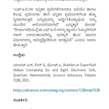
“ಎಫ್.ಇ.ಬಿ.ಗಳ ಇನ್ನಿತರ ಪ್ರಭೇಗಳೇನಾದರೂ ಇವೆಯೇ ಹಾಗೂ
ಕೆಲವು ಪ್ರಭೇದಗಳು ಹೇಗೆ ಇನ್ನಿತರ ಪ್ರಭೇದಗಳಿಗಿಂತ ಹೆಚ್ಚು
ಸ್ಥಿರವಾಗಿರುತ್ತವೆ ಎನ್ನುವುದನ್ನು ಅರ್ಥೈಸಿಕೊಳ್ಳುವುದು ನಮ್ಮ
ಮುಂದಿನ ಆಲೋಚನೆಯಾಗಿದೆ” ಎನ್ನುತ್ತಾರೆ ಘೋಷ್.
“ದೀರ್ಘಾವಧಿಯಲ್ಲಿ ಈ ಎಫ್.ಇ.ಬಿ.ಗಳನ್ನು ಕ್ವಾಂಟಂ ಸಿಮ್ಯುಲೇಟರ್
ಗಳಾಗಿ ಬಳಸಬಹುದಾಗಿದ್ದು, ಇದಕ್ಕಾಗಿ ಹೊಸ ಮಾಪನ
ವಿಧಾನಗಳನ್ನು ಅಭಿವೃದ್ಧಿಪಡಿಸುವ ಅಗತ್ಯವಿದೆ” ಎಂದೂ ಅವರು
ಹೇಳುತ್ತಾರೆ.
ಉಲ್ಲೇಖ:
ಯಾದವ್ ಎನ್, ಸೇನ್ ಪಿ, ಘೋಷ್ ಎ, Bubbles in Superfluid
Helium Containing Six and Eight Electrons: Soft,
Quantum Nanomaterial,
Science Advances
, Volume
7(28), 2021.
https://advances.sciencemag.org/content/7/28/eabi7128
ಸಂಪರ್ಕಿಸಿ: