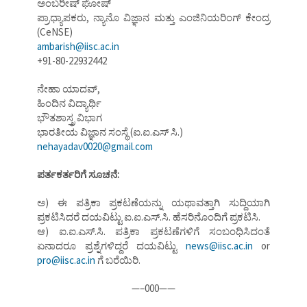
ಅಂಬರೀಷ್ ಘೋಷ್
ಪ್ರಾಧ್ಯಾಪಕರು, ನ್ಯಾನೊ ವಿಜ್ಞಾನ ಮತ್ತು ಎಂಜಿನಿಯರಿಂಗ್ ಕೇಂದ್ರ
(CeNSE)
ambarish@iisc.ac.in
+91-80-22932442
ನೇಹಾ ಯಾದವ್,
ಹಿಂದಿನ ವಿದ್ಯಾರ್ಥಿ
ಭೌತಶಾಸ್ತ್ರ ವಿಭಾಗ
ಭಾರತೀಯ ವಿಜ್ಞಾನ ಸಂಸ್ಥೆ (ಐ.ಐ.ಎಸ್ ಸಿ.)
nehayadav0020@gmail.com
ಪರ್ತಕರ್ತರಿಗೆ ಸೂಚನೆ:
ಅ) ಈ ಪತ್ರಿಕಾ ಪ್ರಕಟಣೆಯನ್ನು ಯಥಾವತ್ತಾಗಿ ಸುದ್ದಿಯಾಗಿ
ಪ್ರಕಟಿಸಿದರೆ ದಯವಿಟ್ಟು ಐ.ಐ.ಎಸ್.ಸಿ. ಹೆಸರಿನೊಂದಿಗೆ ಪ್ರಕಟಿಸಿ.
ಆ) ಐ.ಐ.ಎಸ್.ಸಿ. ಪತ್ರಿಕಾ ಪ್ರಕಟಣೆಗಳಿಗೆ ಸಂಬಂಧಿಸಿದಂತೆ
ಏನಾದರೂ ಪ್ರಶ್ನೆಗಳಿದ್ದರೆ ದಯವಿಟ್ಟು
news@iisc.ac.in
or
pro@iisc.ac.in
ಗೆ ಬರೆಯಿರಿ.
—–000——