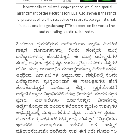
Theoretically calculated shapes (not to scale) and spatial
arrangement of the electrons for FEBs. Also shown is the range
of pressures where the respective FEBs are stable against small
fluctuations. Image showing FEBs trapped on the vortex line
and exploding. Credit: Neha Yadav
ಹೀಲಿಯಂ ದ್ರವದಲ್ಲಿರುವ ಎಫ್.ಇ.ಬಿ.ಗಳು ನ್ಯಾನೊ ಮೀಟರ್
ಗಾತ್ರದ ಡೊಗರುಗಳಾಗಿದ್ದು ಕೆಲವೇ ಸಂಖ್ಯೆಯ ಮುಕ್ತ
ಎಲೆಕ್ಟ್ರಾನುಗಳನ್ನು ಹೊಂದಿರುತ್ತವೆ. ಈ ಮುಕ್ತ ಎಲೆಕ್ಟ್ರಾನುಗಳ
ಸಂಖ್ಯೆ, ಅವುಗಳ ಚೈತನ್ಯ ಸ್ಥಿತಿ ಹಾಗೂ ಪ್ರತಿಸ್ಪಂದನಗಳು ವಸ್ತುಗಳ
ಭೌತಿಕ ಮತ್ತು ರಾಸಾಯನಿಕ ಗುಣಲಕ್ಷಣಗಳನ್ನು ನಿರ್ದೇಶಿಸುತ್ತವೆ.
ಆದ್ದರಿಂದ, ಎಫ್.ಇ.ಬಿ.ಗಳ ಅಧ್ಯಯನವು, ವಸ್ತುವಿನಲ್ಲಿ ಕೆಲವೇ
ಎಲೆಕ್ಟ್ರಾನುಗಳು ಪ್ರತಿಸ್ಪಂದಿಸಿದಾಗ ಈ ಗುಣಲಕ್ಷಣಗಳು ಹೇಗೆ
ಹೊರಹೊಮ್ಮುತ್ತವೆ ಎಂಬುದನ್ನು ಹೆಚ್ಚಿನ ಸ್ಪಷ್ಟತೆಯೊಂದಿಗೆ
ಅರ್ಥೈಸಿಕೊಳ್ಳಲು ವಿಜ್ಞಾನಿಗಳಿಗೆ ನೆರವು ನೀಡುತ್ತವೆ. ತಂಡದ ತಜ್ಞರ
ಪ್ರಕಾರ, ಎಫ್.ಇ.ಬಿ.ಗಳು ರೂಪುಗೊಳ್ಳುವ ವಿಧಾನವನ್ನು
ಅರ್ಥೈಸಿಕೊಳ್ಳುವುದು ಮುಂದಿನ ತಲೆಮಾರಿನ ಕ್ವಾಂಟಂ ಸಾಮಗ್ರಿಗಳ
ಅಭಿವೃದ್ಧಿಯಲ್ಲಿ ಮುಖ್ಯವಾಗಲಿರುವ ಮೃದು ಸಾಮಗ್ರಿಗಳ ಸ್ವಯಂ-
ಜೋಡಣೆ ಬಗ್ಗೆ ಒಳನೋಟಗಳನ್ನು ಲಭ್ಯವಾಗಿಸುತ್ತದೆ. “ವಿಜ್ಞಾನಿಗಳು
ಇದುವರೆಗೆ ಎಫ್.ಇ.ಬಿ.ಗಳ ಇರುವಿಕೆ ಬಗ್ಗೆ ತಾತ್ತ್ವಿಕ
ಪ್ರತಿಪಾದನೆಯನ್ನಷ್ಟೇ ಮಾಡಿದ್ದರು. ನಾವು ಈಗ ಇದೇ ಮೊದಲ ಸಲ