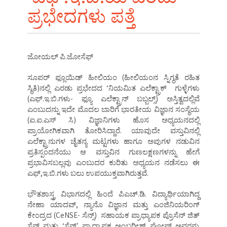
ಪ್ರಭೇದಗಳು ಪತ್ತೆ
ಜೋಯಲ್ ಪಿ.ಜೋಸೆಫ್
ಸೂಪರ್ ಫ್ಲೂಯಿಡ್ ಹೀಲಿಯಂ (ಹೀಲಿಯಂನ ಸ್ನಿಗ್ಧತೆ ರಹಿತ
ಸ್ಥಿತಿ)ನಲ್ಲಿ ಎರಡು ಪ್ರಭೇದದ ‘ನಿಯಮಿತ ಎಲೆಕ್ಟ್ರಾಕ್ ಗುಳ್ಳೆಗಳು
(ಎಫ್.ಇ.ಬಿ.ಗಳು- ಫ್ಯೂ ಎಲೆಕ್ಟ್ರಾನ್ ಬಬ್ಬಲ್ಸ್) ಅಸ್ತಿತ್ವದಲ್ಲಿವೆ
ಎಂಬುದನ್ನು ಇದೇ ಮೊದಲ ಬಾರಿಗೆ ಭಾರತೀಯ ವಿಜ್ಞಾನ ಸಂಸ್ಥೆಯ
(ಐ.ಐ.ಎಸ್ ಸಿ) ವಿಜ್ಞಾನಿಗಳು ಹೊಸ ಅಧ್ಯಯನದಲ್ಲಿ
ಪ್ರಾಯೋಗಿಕವಾಗಿ ತೋರಿಸಿದ್ದಾರೆ. ಯಾವುದೇ ವಸ್ತುವಿನಲ್ಲಿ
ಎಲೆಕ್ಟ್ರಾನುಗಳ ಚೈತನ್ಯ ಮಟ್ಟಗಳು ಹಾಗೂ ಅವುಗಳ ನಡುವಿನ
ಪ್ರತಿಸ್ಪಂದನೆಯು ಆ ವಸ್ತುವಿನ ಗುಣಲಕ್ಷಣಗಳನ್ನು ಹೇಗೆ
ಪ್ರಭಾವಿಸಬಲ್ಲವು ಎಂಬುದರ ಕುರಿತು ಅಧ್ಯಯನ ನಡೆಸಲು ಈ
ಎಫ್,ಇ.ಬಿ.ಗಳು ಬಲು ಉಪಯುಕ್ತವಾಗಿರುತ್ತವೆ.
ಭೌತಶಾಸ್ತ್ರ ವಿಭಾಗದಲ್ಲಿ ಹಿಂದೆ ಪಿಎಚ್.ಡಿ. ವಿದ್ಯಾರ್ಥಿಯಾಗಿದ್ದ
ನೇಹಾ ಯಾದವ್, ನ್ಯಾನೊ ವಿಜ್ಞಾನ ಮತ್ತು ಎಂಜಿನಿಯರಿಂಗ್
ಕೇಂದ್ರದ (CeNSE- ಸೆನ್ಸ್) ಸಹಾಯಕ ಪ್ರಾಧ್ಯಾಪಕ ಪ್ರೊಸೆನ್ ಜಿತ್
ಸೆನ್ ಮತ್ತು ‘ಸೆನ್ಸ್’ ಪ್ರಾಧ್ಯಾಪಕ ಅಂಬರೀಶ್ ಘೋಷ್ ಅವರನ್ನು