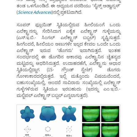
ತಂಡ ಒಳಗೊಂಡಿದೆ. ಈ ಅಧ್ಯಯನ ವರದಿಯು ‘ಸೈನ್ಸ್ ಅಡ್ವಾನ್ಸಸ್’
(
Science Advances
)ನಲ್ಲಿ ಪ್ರಕಟವಾಗಿದೆ.
ಸೂಪರ್ ಫ್ಲೂಯಿಡ್ ಸ್ಥಿತಿಯಲ್ಲಿರುವ ಹೀಲಿಯಂಗೆ ಒಂದು
ಎಲೆಕ್ಟ್ರಾನನ್ನು ಸೇರಿಸಿದಾಗ ಏಕೈಕ ಎಲೆಕ್ಟ್ರಾನ್ ಗುಳ್ಳೆಯನ್ನು
(ಎಸ್.ಇ.ಬಿ.- ಸಿಂಗಲ್ ಎಲೆಕ್ಟ್ರಾನ್ ಬಬ್ಬಲ್) ಸೃಷ್ಟಿಸುತ್ತದೆ.
ಹೀಗೆಂದರೆ, ಹೀಲಿಯಂ ಅಣುಗಳೇ ಇಲ್ಲದ ಕೇವಲ ಒಂದೇ ಒಂದು
ಎಲೆಕ್ಟ್ರಾನ್ ಇರುವ ‘ಡೊಗರು’ ಇದಾಗಿರುತ್ತದೆ. ಇಂತಹ
ಸಂದರ್ಭದಲ್ಲಿ ಈ ಡೊಗರಿನ ಆಕಾರವು ಎಲೆಕ್ಟ್ರಾನಿನ ಚೈತನ್ಯದ
ಮಟ್ಟವನ್ನು ಆಧರಿಸಿರುತ್ತದೆ. ಉದಾಹರಣೆಗೆ, ಎಲೆಕ್ಟ್ರಾನು ಆಧಾರ
ಸ್ಥಿತಿಯಲ್ಲಿದ್ದಾಗ (1S- ಗ್ರೌಂಡ್ ಸ್ಟೇಟ್) ಡೊಗರು
ಗೋಳಾಕಾರದಲ್ಲಿರುತ್ತದೆ. ಇಲ್ಲಿ ಮತ್ತೊಂದು ವಿಷಯವೆಂದರೆ,
ಬಹುಸಂಖ್ಯೆಯಲ್ಲಿ, ಅಂದರೆ ಸಾವಿರಾರು ಸಂಖ್ಯೆಯಲ್ಲಿ ಎಲೆಕ್ಟ್ರಾನ್
ಗುಳ್ಳೆಗಳಿರುವ ಸ್ಥಿತಿಯೂ ಇರಬಹುದು (ಇದನ್ನು ಎಂ.ಇ.ಬಿ.-
ಮಲ್ಟಿಪಲ್ ಎಲೆಕ್ಟ್ರಾನ್ ಬಬ್ಬಲ್ ಎನ್ನಲಾಗುತ್ತದೆ).