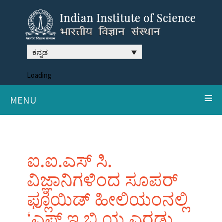
ಕನ್ನಡ
Loading
MENU
ಐ.ಐ.ಎಸ್ ಸಿ.
ವಿಜ್ಞಾನಿಗಳಿಂದ ಸೂಪರ್
ಫ್ಲೂಯಿಡ್ ಹೀಲಿಯಂನಲ್ಲಿ
‘ಎಫ್.ಇ.ಬಿ.ಯ ಎರಡು