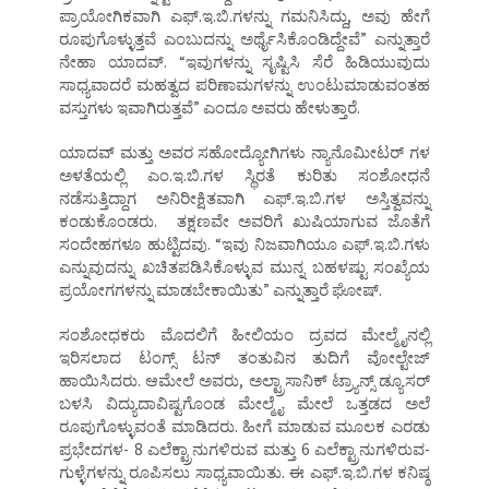
ಪ್ರಾಯೋಗಿಕವಾಗಿ ಎಫ್.ಇ.ಬಿ.ಗಳನ್ನು ಗಮನಿಸಿದ್ದು, ಅವು ಹೇಗೆ
ರೂಪುಗೊಳ್ಳುತ್ತವೆ ಎಂಬುದನ್ನು ಅರ್ಥೈಸಿಕೊಂಡಿದ್ದೇವೆ” ಎನ್ನುತ್ತಾರೆ
ನೇಹಾ ಯಾದವ್. “ಇವುಗಳನ್ನು ಸೃಷ್ಟಿಸಿ ಸೆರೆ ಹಿಡಿಯುವುದು
ಸಾಧ್ಯವಾದರೆ ಮಹತ್ವದ ಪರಿಣಾಮಗಳನ್ನು ಉಂಟುಮಾಡುವಂತಹ
ವಸ್ತುಗಳು ಇವಾಗಿರುತ್ತವೆ” ಎಂದೂ ಅವರು ಹೇಳುತ್ತಾರೆ.
ಯಾದವ್ ಮತ್ತು ಅವರ ಸಹೋದ್ಯೋಗಿಗಳು ನ್ಯಾನೊಮೀಟರ್ ಗಳ
ಅಳತೆಯಲ್ಲಿ ಎಂ.ಇ.ಬಿ.ಗಳ ಸ್ಥಿರತೆ ಕುರಿತು ಸಂಶೋಧನೆ
ನಡೆಸುತ್ತಿದ್ದಾಗ ಅನಿರೀಕ್ಷಿತವಾಗಿ ಎಫ್.ಇ.ಬಿ.ಗಳ ಅಸ್ತಿತ್ವವನ್ನು
ಕಂಡುಕೊಂಡರು. ತಕ್ಷಣವೇ ಅವರಿಗೆ ಖುಷಿಯಾಗುವ ಜೊತೆಗೆ
ಸಂದೇಹಗಳೂ ಹುಟ್ಟಿದವು. “ಇವು ನಿಜವಾಗಿಯೂ ಎಫ್.ಇ.ಬಿ.ಗಳು
ಎನ್ನುವುದನ್ನು ಖಚಿತಪಡಿಸಿಕೊಳ್ಳುವ ಮುನ್ನ ಬಹಳಷ್ಟು ಸಂಖ್ಯೆಯ
ಪ್ರಯೋಗಗಳನ್ನು ಮಾಡಬೇಕಾಯಿತು” ಎನ್ನುತ್ತಾರೆ ಘೋಷ್.
ಸಂಶೋಧಕರು ಮೊದಲಿಗೆ ಹೀಲಿಯಂ ದ್ರವದ ಮೇಲ್ಮೈನಲ್ಲಿ
ಇರಿಸಲಾದ ಟಂಗ್ಸ್ ಟನ್ ತಂತುವಿನ ತುದಿಗೆ ವೋಲ್ಟೇಜ್
ಹಾಯಿಸಿದರು. ಆಮೇಲೆ ಅವರು, ಅಲ್ಟ್ರಾಸಾನಿಕ್ ಟ್ರ್ಯಾನ್ಸ್ ಡ್ಯೂಸರ್
ಬಳಸಿ ವಿದ್ಯುದಾವಿಷ್ಟಗೊಂಡ ಮೇಲ್ಮೈ ಮೇಲೆ ಒತ್ತಡದ ಅಲೆ
ರೂಪುಗೊಳ್ಳುವಂತೆ ಮಾಡಿದರು. ಹೀಗೆ ಮಾಡುವ ಮೂಲಕ ಎರಡು
ಪ್ರಭೇದಗಳ- 8 ಎಲೆಕ್ಟ್ರಾನುಗಳಿರುವ ಮತ್ತು 6 ಎಲೆಕ್ಟ್ರಾನುಗಳಿರುವ-
ಗುಳ್ಳೆಗಳನ್ನು ರೂಪಿಸಲು ಸಾಧ್ಯವಾಯಿತು. ಈ ಎಫ್.ಇ.ಬಿ.ಗಳ ಕನಿಷ್ಠ