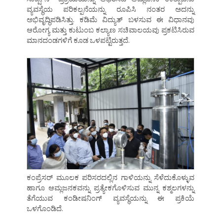
ವ್ಯವಸ್ಥೆಯ ಪರಿಕಲ್ಪನೆಯನ್ನು ರೂಪಿಸಿ ನಂತರ ಅದನ್ನು
ಅಭಿವೃದ್ಧಿಪಡಿಸಿತ್ತು. ಕಡಿಮೆ ವಿದ್ಯುತ್ ಬಳಸುವ ಈ ವಿಧಾನವು
ಆರೋಗ್ಯ ಮತ್ತು ಕುಟುಂಬ ಕಲ್ಯಾಣ ಸಚಿವಾಲಯವು ಪ್ರಕಟಿಸಿರುವ
ಮಾನದಂಡಗಳಿಗೆ ಕೂಡ ಒಳಪಟ್ಟಿರುತ್ತದೆ.
ಕಂಪ್ರೆಸರ್ ಮೂಲಕ ಪರಿಸರದಲ್ಲಿನ ಗಾಳಿಯನ್ನು ಸೆಳೆದುಕೊಳ್ಳುವ
ಹಾಗೂ ಆಮ್ಲಜನಕವನ್ನು ಪ್ರತ್ಯೇಕಗೊಳಿಸುವ ಮುನ್ನ ಕಶ್ಮಲಗಳನ್ನು
ತೆಗೆಯುವ ಕಂಡೀಷನಿಂಗ್ ವ್ಯವಸ್ಥೆಯನ್ನು ಈ ಪ್ರಕಿಯೆ
ಒಳಗೊಂಡಿದೆ.