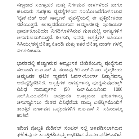
ಸಣ್ಣದಾದ ಸಂಗ್ರಾಹಕ ಮತ್ತು ನಿರ್ಗಮನ ನಾಳಗಳಿಂದ ಹಾಗೂ
ಹಲವಾರು ಸುರಕ್ಷತಾ ವ್ಯವಸ್ಥೆಗಳಿಂದ ಸಂಯೋಜನೆಗೊಳಿಸಲಾದ
‘ಟ್ವಿನ್-ಬೆಡ್ ಅಡ್ ಸಾರ್ಪ್ಷನ್ ವ್ಯವಸ್ಥೆ’ಯಲ್ಲಿ ಈ ಪ್ರತ್ಯೇಕೀಕರಣ
ನಡೆಯುತ್ತದೆ. ಉತ್ಪಾದನೆಯಾಗುವ ಆಮ್ಲಜನಕವು ಇಂಡಿಯನ್
ಫಾರ್ಮಕೋಪಿಯಾ ನಿಗದಿಗೊಳಿಸಿರುವ ಗುಣಮಟ್ಟ ಅಗತ್ಯಗಳಿಗೆ
ಅನುಗುಣವಾಗಿರುತ್ತದೆ. ಹೀಗಾಗಿ, ಇದನ್ನು ಆಸ್ಪತ್ರೆಗಳ ಐಸಿಯು/
ಸಿಸಿಯು/ಶಸ್ತ್ರಚಿಕಿತ್ಸಾ ಕೊಠಡಿ ಮತ್ತು ಇತರ ಚಿಕಿತ್ಸಾ ವಾರ್ಡ್ ಗಳಲ್ಲಿ
ಬಳಸಬಹುದು.
ಭಾರತದಲ್ಲಿ ಹೆಚ್ಚಾಗಿರುವ ಆಮ್ಲಜನಕ ಬೇಡಿಕೆಯನ್ನು ಪೂರೈಸುವ
ಸಲುವಾಗಿ ಐ.ಐ.ಎಸ್ ಸಿ. ತಂಡವು 50 ಎಲ್.ಪಿ.ಎಂ. ವೈದ್ಯಕೀಯ
ಆಮ್ಲಜನಕ ಘಟಕ ಸ್ಥಾಪನೆಗೆ ಓಪನ್-ಸೋರ್ಸ್ ವಿನ್ಯಾಸವನ್ನು
ಅಭಿವೃದ್ಧಿಪಡಿಸಿದೆ. ಆಸ್ಪತ್ರೆಗಳ ಅಗತ್ಯಗಳನ್ನು ಪೂರೈಸುವುದಕ್ಕಾಗಿ
ವಿವಿಧ ಸಾಮರ್ಥ್ಯಗಳ (50 ಎಲ್.ಪಿ.ಎಂ.ನಿಂದ 1000
ಎಲ್.ಪಿ.ಎಂ.ವರೆಗೆ) ಆಮ್ಲಜನಕ ಉತ್ಪಾದನಾ ಘಟಕಗಳನ್ನು
ಅನುಸ್ಥಾಪಿಸಲು ದೇಶದ ವಿವಿಧೆಡೆಯ ನಾಲ್ಕು ಏಜೆನ್ಸಿಗಳೊಂದಿಗೆ
ತಾಂತ್ರಿಕ ವರ್ಗಾವಣೆ ಒಪ್ಪಂದಗಳಿಗೆ ಐ.ಐ.ಎಸ್ ಸಿ. ಸಹಿಯನ್ನೂ
ಹಾಕಿದೆ.
ಇದೀಗ ಪೊಬ್ಬತಿ ಮೆಡಿಕಲ್ ಸೆಂಟರ್ ನಲ್ಲಿ ಅಳವಡಿಸಲಾಗಿರುವ
ಘಟಕವು ಈ ತಾಂತ್ರಿಕತೆಯನ್ನು ಆಧರಿಸಿದ ಮೊದಲ ಘಟಕವಾಗಿದೆ.