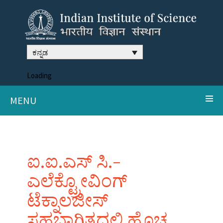
ಕನ್ನಡ
Loading
MENU
ಐ.ಐ.ಎಸ್ ಸಿ.-
ಎಲೆಕ್ಟ್ರೋವಿಂಗ್
ಟೆಕ್ನಾಲಜೀಸ್
ಸಹಭಾಗಿತ್ವದಲ್ಲಿ ಹೊಚ್ಚ