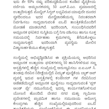
ಇದು ಶೇ 93% ರಷ್ಟು ಪರಿಶುದ್ಧತೆಯಿಂದ ಕೂಡಿದ ವೈದ್ಯಕೀಯ
ದರ್ಜೆಯ ಆಮ್ಮಜನಕವನ್ನು 50 ಎಲ್.ಪಿ.ಎಂ. ಪ್ರಮಾಣದಲ್ಲಿ
ಉತ್ಪಾದಿಸುತ್ತದೆ. ಮೊಬೈಲ್ ಸಿಗ್ನಲ್ ಲಭ್ಯವಿರುವ ಯಾವುದೇ ದೂರದ
ಸ್ಥಳದಿಂದಲೂ ಇದರ ಮೇಲ್ವಿಚಾರಣೆಯನ್ನು ನಿರಂತರವಾಗಿ
ನಿರ್ವಹಿಸಲು ಸಾಧ್ಯವಾಗುವಂತೆ ಐಒಟಿ ತಾಂತ್ರಿಕತೆಯೊಂದಿಗೆ
ಜೋಡಣೆ ಮಾಡಲಾಗಿದೆ. ಇದರಿಂದಾಗಿ, ಸಂಬಂಧಿಸಿದವರಿಗೆ
ಆಮ್ಲಜನಕ ಘಟಕದ ಸುಸ್ಥಿತಿಯ ಬಗ್ಗೆ ನಿಗಾ ವಹಿಸಲು ಹಾಗೂ ಸೂಕ್ತ
ಸಮಯದಲ್ಲಿ ನಿರ್ವಹಣಾ ಕ್ರಮಗಳನ್ನು ತೆಗೆದುಕೊಳ್ಳಲು
ಸಾಧ್ಯವಾಗುತ್ತದೆ. ಇದರಿಂದಾಗಿ ವ್ಯವಸ್ಥೆಯ ಮೇಲಿನ
ವಿಶ್ವಾಸಾರ್ಹತೆಯೂ ಹೆಚ್ಚಾಗುತ್ತದೆ.
ಸಂಸ್ಥೆಯಲ್ಲಿ ಅಭಿವೃದ್ಧಿಪಡಿಸಿದ ಈ ಪ್ರಕ್ರಿಯೆಯನ್ನು ಆಧರಿಸಿದ
ಆಮ್ಲಜನಕ ಉತ್ಪಾದನಾ ಘಟಕಗಳನ್ನು 50 ಹಾಸಿಗೆಗಳಿರುವ ಸಣ್ಣ
ಆಸ್ಪತ್ರೆಗಳಲ್ಲಿ ಹೆಚ್ಚಿನ ಸಂಖ್ಯೆಯಲ್ಲಿ ಅನುಸ್ಥಾಪಿಸಲು ಐ.ಐ.ಎಸ್ ಸಿ.
ತಂಡವು ನೆರವಿನ ನಿರೀಕ್ಷೆಯಲ್ಲಿದೆ. ವಿದ್ಯುತ್ ಪೂರೈಕೆಯ ಬ್ಯಾಕ್ ಅಪ್
ವ್ಯವಸ್ಥೆ ಇರುವ ಆಸ್ಪತ್ರೆಗಳಲ್ಲಿ ಕಂಟೇನರ್ ಗಳ ನೆರವಿನಿಂದ
ಅಡೆತಡೆಯಿಲ್ಲದೆ ಆಮ್ಲಜನಕ ಪೂರೈಸಲು ಸಾಧ್ಯವಾಗುವಂತೆ ‘ಪ್ಲಗ್
ಅಂಡ್ ಪ್ಲೇ’ ನಮೂನೆಯಲ್ಲಿ ಇದನ್ನು ಕಾರ್ಯಗತಗೊಳಿಸುವ
ಯೋಜನೆ ಹೊಂದಿದೆ. ದೇಶದ ನಗರ ಮತ್ತು ಗ್ರಾಮೀಣ
ಪ್ರದೇಶಗಳಲ್ಲಿ ಪ್ರಾಥಮಿಕ ಹಾಗೂ ಸಮುದಾಯ ಆರೋಗ್ಯ
ಕೇಂದ್ರಗಳು ಹೆಚ್ಚಿನ ಸಂಖ್ಯೆಯಲ್ಲಿರುವುದರಿಂದ ಐಒಟಿ
ತಾಂತ್ರಿಕತೆಯನ್ನು ಸಂಯೋಜಿಸಿರುವ ಈ ದೂರನಿಯಂತ್ರಿತ