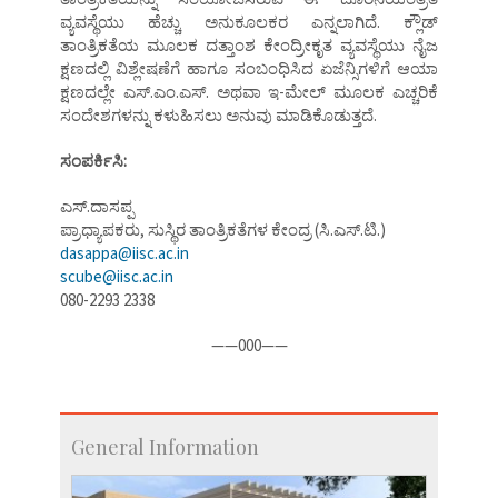
ವ್ಯವಸ್ಥೆಯು ಹೆಚ್ಚು ಅನುಕೂಲಕರ ಎನ್ನಲಾಗಿದೆ. ಕ್ಲೌಡ್
ತಾಂತ್ರಿಕತೆಯ ಮೂಲಕ ದತ್ತಾಂಶ ಕೇಂದ್ರೀಕೃತ ವ್ಯವಸ್ಥೆಯು ನೈಜ
ಕ್ಷಣದಲ್ಲಿ ವಿಶ್ಲೇಷಣೆಗೆ ಹಾಗೂ ಸಂಬಂಧಿಸಿದ ಏಜೆನ್ಸಿಗಳಿಗೆ ಆಯಾ
ಕ್ಷಣದಲ್ಲೇ ಎಸ್.ಎಂ.ಎಸ್. ಅಥವಾ ಇ-ಮೇಲ್ ಮೂಲಕ ಎಚ್ಚರಿಕೆ
ಸಂದೇಶಗಳನ್ನು ಕಳುಹಿಸಲು ಅನುವು ಮಾಡಿಕೊಡುತ್ತದೆ.
ಸಂಪರ್ಕಿಸಿ:
ಎಸ್.ದಾಸಪ್ಪ
ಪ್ರಾಧ್ಯಾಪಕರು, ಸುಸ್ಥಿರ ತಾಂತ್ರಿಕತೆಗಳ ಕೇಂದ್ರ (ಸಿ.ಎಸ್.ಟಿ.)
dasappa@iisc.ac.in
scube@iisc.ac.in
080-2293 2338
——000——
General Information