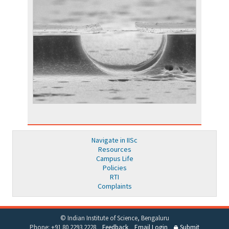
Navigate in IISc
Resources
Campus Life
Policies
RTI
Complaints
© Indian Institute of Science, Bengaluru
Phone: +91 80 2293 2228
Feedback
Email Login
Submit