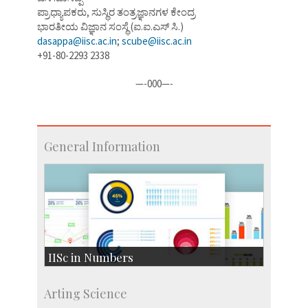
ಪ್ರಾಧ್ಯಾಪಕರು, ಸುಸ್ಥಿರ ತಂತ್ರಜ್ಞಾನಗಳ ಕೇಂದ್ರ
ಭಾರತೀಯ ವಿಜ್ಞಾನ ಸಂಸ್ಥೆ (ಐ.ಐ.ಎಸ್ ಸಿ.)
dasappa@iisc.ac.in
;
scube@iisc.ac.in
+91-80-2293 2338
—-000—-
General Information
IISc in Numbers
Faculty Members: 433
Arting Science
Students: 3754