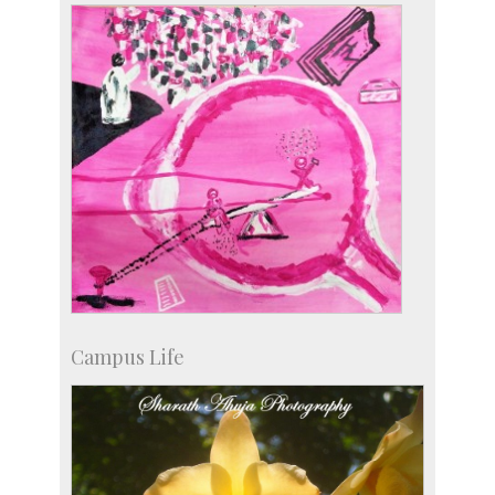
Courses: 1068
Accolades
more…
Campus Life