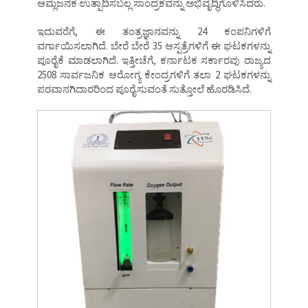
ಆಮ್ಲಜನಕ ಉತ್ಪಾದಿಸಬಲ್ಲ ಸಾಂದ್ರಕವನ್ನು ಅಭಿವೃದ್ಧಿಗೊಳಿಸಿದರು.
ಇದುವರೆಗೆ, ಈ ತಂತ್ರಜ್ಞಾನವನ್ನು 24 ಕಂಪನಿಗಳಿಗೆ
ವರ್ಗಾಯಿಸಲಾಗಿದೆ. ಬೇರೆ ಬೇರೆ 35 ಆಸ್ಪತ್ರೆಗಳಿಗೆ ಈ ಘಟಕಗಳನ್ನು
ಪೂರೈಕೆ ಮಾಡಲಾಗಿದೆ. ಇತ್ತೀಚೆಗೆ, ಕರ್ನಾಟಕ ಸರ್ಕಾರವು ರಾಜ್ಯದ
2508 ಸಾರ್ವಜನಿಕ ಆರೋಗ್ಯ ಕೇಂದ್ರಗಳಿಗೆ ತಲಾ 2 ಘಟಕಗಳನ್ನು
ಪರವಾನಗಿದಾರರಿಂದ ಪೂರೈಸುವಂತೆ ಸುತ್ತೋಲೆ ಹೊರಡಿಸಿದೆ.