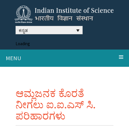
ಕನ್ನಡ
Loading
MENU
ಆಮ್ಲಜನಕ ಕೊರತೆ
ನೀಗಲು ಐ.ಐ.ಎಸ್ ಸಿ.
ಪರಿಹಾರಗಳು