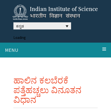
ಕನ್ನಡ
Loading
MENU
ಹಾಲಿನ ಕಲಬೆರಕೆ
ಪತ್ತೆಹಚ್ಚಲು ವಿನೂತನ
ವಿಧಾನ