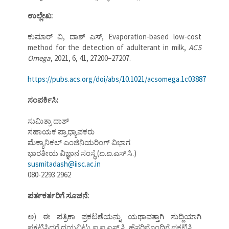
ಉಲ್ಲೇಖ:
ಕುಮಾರ್ ವಿ, ದಾಶ್ ಎಸ್, Evaporation-based low-cost
method for the detection of adulterant in milk,
ACS
Omega
, 2021, 6, 41, 27200–27207.
https://pubs.acs.org/doi/abs/10.1021/acsomega.1c03887
ಸಂಪರ್ಕಿಸಿ:
ಸುಮಿತ್ರಾ ದಾಶ್
ಸಹಾಯಕ ಪ್ರಾಧ್ಯಾಪಕರು
ಮೆಕ್ಯಾನಿಕಲ್ ಎಂಜಿನಿಯರಿಂಗ್ ವಿಭಾಗ
ಭಾರತೀಯ ವಿಜ್ಞಾನ ಸಂಸ್ಥೆ (ಐ.ಐ.ಎಸ್ ಸಿ.)
susmitadash@iisc.ac.in
080-2293 2962
ಪರ್ತಕರ್ತರಿಗೆ ಸೂಚನೆ:
ಅ) ಈ ಪತ್ರಿಕಾ ಪ್ರಕಟಣೆಯನ್ನು ಯಥಾವತ್ತಾಗಿ ಸುದ್ದಿಯಾಗಿ
ಪ್ರಕಟಿಸಿದರೆ ದಯವಿಟ್ಟು ಐ.ಐ.ಎಸ್.ಸಿ. ಹೆಸರಿನೊಂದಿಗೆ ಪ್ರಕಟಿಸಿ.