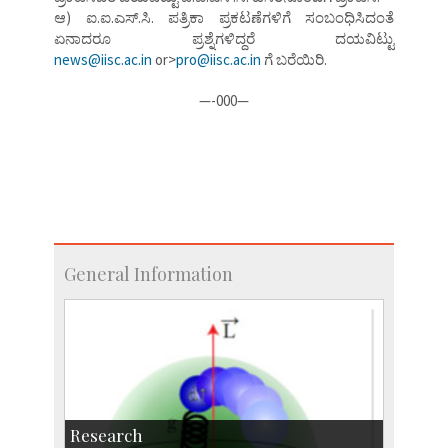
ಆ) ಐ.ಐ.ಎಸ್.ಸಿ. ಪತ್ರಿಕಾ ಪ್ರಕಟಣೆಗಳಿಗೆ ಸಂಬಂಧಿಸಿದಂತೆ
ಏನಾದರೂ ಪ್ರಶ್ನೆಗಳಿದ್ದರೆ ದಯವಿಟ್ಟು
news@iisc.ac.in
or>
pro@iisc.ac.in
ಗೆ ಬರೆಯಿರಿ.
—-000—
General Information
Research