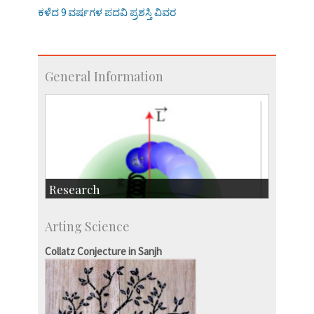
ಕಳೆದ 9 ವರ್ಷಗಳ ಪದವಿ ಪ್ರಶಸ್ತಿ ವಿವರ
General Information
Research
Research Highlights
Arting Science
Accolades
IISc in the News
Collatz Conjecture in Sanjh
more…